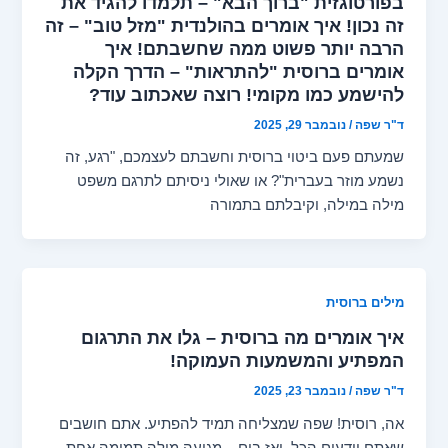
בפורטוגזית "ברוך הבא" – תלמדו להגיד את
זה נכון! איך אומרים בהולנדית "מזל טוב" – זה
הרבה יותר פשוט ממה שחשבתם! איך
אומרים ברוסית "להתראות" – הדרך הקלה
להישמע כמו מקומי! רוצה שאכתוב עוד?
ד"ר שפה
/
נובמבר 29, 2025
שמעתם פעם ביטוי ברוסית וחשבתם לעצמכם, "רגע, זה
נשמע מוזר בעברית"? או שאולי ניסיתם לתרגם משפט
מילה במילה, וקיבלתם בתמורה
מילים ברוסית
איך אומרים מה ברוסית – גלו את התרגום
המפתיע והמשמעות העמוקה!
ד"ר שפה
/
נובמבר 23, 2025
אה, רוסית! שפה שמצליחה תמיד להפתיע. אתם חושבים
שאתם יודעים הכל, ואז בום – מגיעה מילה תמימה אחת,