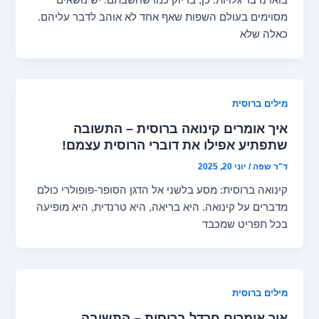
בואו נדבר גלויות. כן, בדיוק כמו שחשבתם. יש נושאים
מסוימים בעולם השפות שאף אחד לא אוהב לדבר עליהם.
כאלה שלא
מילים ברוסית
איך אומרים קינואה ברוסית – התשובה
שתפתיע אפילו את דוברי הרוסית עצמם!
ד"ר שפה
/
יוני 20, 2025
קינואה ברוסית: מסע בלשני אל הדגן הסופר-פופולרי כולם
מדברים על קינואה. היא בריאה, היא טרנדית, היא מופיעה
בכל תפריט שמכבד
מילים ברוסית
איך אומרים חרדל ברוסית – התשובה