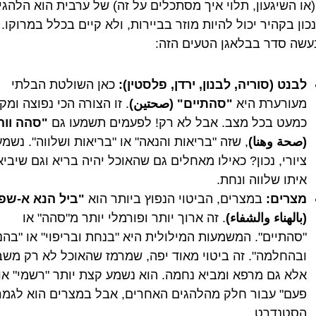
(או השיגעון, תלוי איך מסתכלים על זה) של ערבית הוא הלהגי
ון בקהיר יכול להיות מוזר בביירות, ולא קיים בכלל במרוקו. 
נעשה סדר בבלאגן הטעים הזה:
לבנט (סוריה, לבנון, ירדן, פלסטין):
כאן השולטת הבלתי
מעורערת היא
"סהתיים" (صحتين)
. זו הצורה הכי נפוצה ומק
כמעט בכל מצב. אבל לא רק! לפעמים תשמעו גם
"סהה ווה
(صحة وهنا)
, שזה "בריאות והנאה" או "בריאות ושלווה". נשמע
ציורי, נכון? כאילו מאחלים גם שהאוכל יהיה בריא וגם שיביא
איתו שלווה ונחת.
מצרים:
במצרים, הביטוי הנפוץ ביותר הוא
"ביל הנא א-שפ
(بالهناء والشفاء)
. זה ארוך יותר ופורמלי יותר מ"סהה" או
"סהתיים". המשמעות המילולית היא "בנחת ובריפוי" או "בה
ובהחלמה". זה ביטוי מאוד יפה, שמרמז שהאוכל לא רק משב
אלא גם מרפא ומביא נחמה. הוא נשמע קצת יותר "רשמי" או
פעם" עבור חלק מהלהגים האחרים, אבל במצרים הוא לגמר
הסטנדרט.