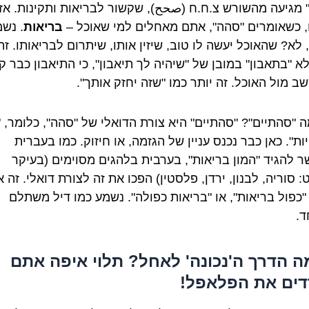
 מגיעה מהשורש צ.ח.ח (صحح), שקשור לבריאות ותקינות. אז
 כשאומרים "סהה", אתם מאחלים למי שאוכל –
בריאות
. נש
, לא? שהאוכל יעשה לו טוב, שיזין אותו, שיתרום לבריאותו. זה
 "בתאבון" במובן של "שיהיה לך תיאבון", כי התיאבון כבר קי
שב מול האוכל. זה יותר כמו "שזה יחזק אותך".
ה "סהתיים"? "סהתיים" היא צורת הדואלי של "סהה", כלומר, 
ות". כאן כבר נכנס עניין של הגזמה, או חיזוק. כמו בעברית
 להגיד "המון בריאות", בערבית בלהגים מסוימים (בעיקר
 סוריה, לבנון, ירדן, פלסטין) הפכו את זה לצורת דואלי. זה 
 "כפול בריאות", או "בריאות כפולה". נשמע כמו דיל משתלם
ד.
ה הדרך ה'נכונה' לאחל? תלוי איפה אתם
ים את הפלאפל!