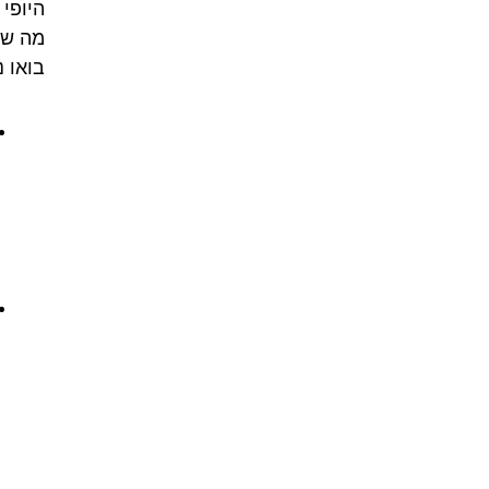
היופי 
מה שנכ
בואו 