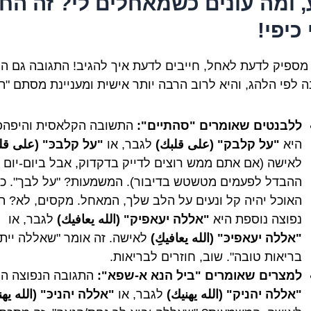
, ומה עונים כשמאחלים לי? זה הח
כיפי!
 מספיק לדעת לאחל, חייבים לדעת איך להגיב! התגובה גם הי
 לפי הלהג, והיא לרוב הרבה יותר אישית ומעניינת מסתם "תו
ללבנטים שאומרים "סהתיים":
התשובה הקלאסית והיפהפ
היא
"על קלבק" (على قلبك)
לגבר, או
"על קלבכּ" (على قلب
לאישה (אם אתם ממש רוצים לדייק בדקדוק, אבל ביום-יום
ההבדל לפעמים מטשטש בדיבור). המשמעות? "על לבך". כא
האוכל יהיה קל ונעים על הלב שלך, המאחל. מקסים, לא? ת
נפוצה נוספת היא
"אללה יעאפיק" (الله يعافيك)
לגבר, או
"אללה יעאפיכּ" (الله يعافيكِ)
לאישה. זה אומר "שאללה ייתן
בריאות טובה". שוב, חוזרים לבריאות.
למצרים שאומרים "ביל הנא א-שפא":
התגובה הנפוצה הי
"אללה יהניק" (الله يهنيك)
לגבר, או
"אללה יהניכּ" (الله يهني