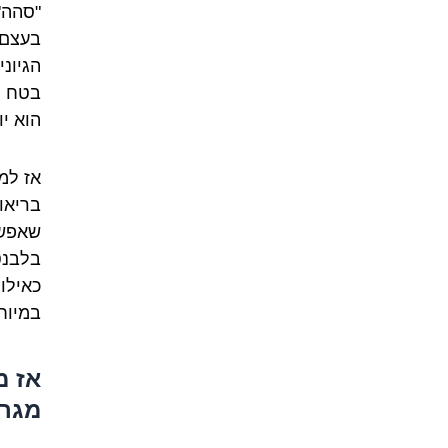
"סהה"
בעצם,
הגיוני
בטח לא
הוא יו
אז למ
בריאוי
שאפשר
בלבנט:
כאילו
במיוח
אז מ
מגרד