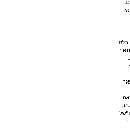
ם.
אז
ובלת
נא"
א"
נאה
יע,
 "של
י