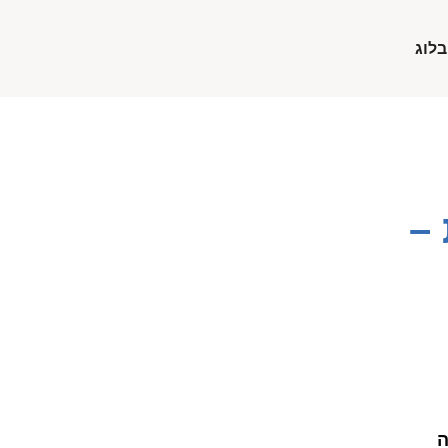
בלוג
–
ה