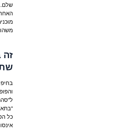
שלם. 
האחרו
מוכני
משהו 
זה 
שתי
בחיפו
והפופו
ל"סהת
"בתאב
כל הס
אינסופ