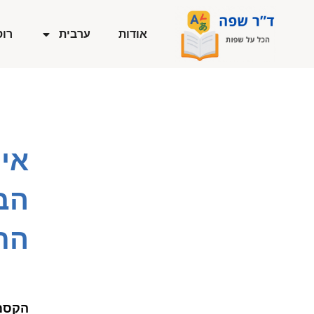
ילוג
תוכן
אודות
ערבית
רוס
אי
הב
התי
הקסם 