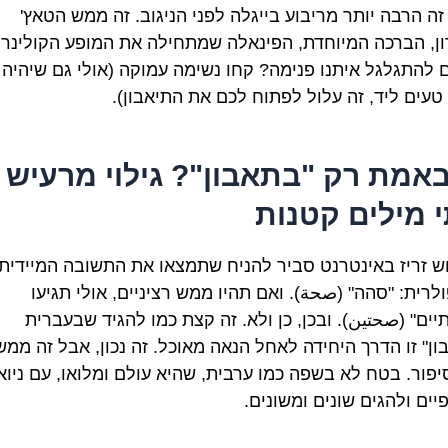
זה הרבה יותר מריבוע בייגלה לפני הניגוב. זה ממש הטאץ'
ן, הברכה המיוחדת, הפינאלה שמתחילה את המופע הקולינרי
ם להתגלגל איתנו פנימה? קחו נשימה עמוקה (אולי גם שיהיה
טעים ליד, זה עלול לפתוח לכם את התיאבון).
באמת רק "בתאבון"? גילוי מרעיש 
 מילים קטנות
ש זריז באינטרנט סביר להניח שתמצאו את התשובה המיידית
לרית: "סהה" (صحة). ואם תהיו ממש רציניים, אולי תגיעו
יים" (صحتين). ובכן, כן ולא. זה קצת כמו להגיד שבעברית
ון" זו הדרך היחידה לאחל הנאה מאוכל. זה נכון, אבל זה ממש
יפור. בטח לא בשפה כמו ערבית, שהיא עולם ומלואו, עם ניוא
יים ולהגים שונים ומשונים.