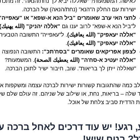
לאישה. המשמעות? "שאללה יביא לך נחת/הנאה". זה מתכת
ישירות עם החלק ה"הנא" (נחת/הנאה) של הברכה.
לחצי האי ערב שאומרים "ביל הנא א-שפא" או "עאפייה"
ל"ביל הנא א-שפא" לרוב יענו גם
"אללה יהניק" (الله يهنيك)
"אללה יעאפיק" (الله يعافيك)
. ל"עאפייה" התשובה הטבעית
"אללה יעאפיק" (الله يعافيك)
.
לצפון אפריקאים שאומרים "בּסח'תכּ":
התשובה הנפוצה ה
"אללה יעטיכּ א-סח'ה" (الله يعطيك الصحة)
. המשמעות?
"שאללה ייתן לך בריאות". שוב, חיבור ישיר לתוכן הברכה.
לב כמה שהתגובות קשורות ישירות לברכה עצמה ומשקפות א
 שלה – בריאות, נחת, או שילוב של שניהם. זה עולם שלם של
ת הדדית סביב צלחת של אוכל.
, רגע! יש עוד דרכים לאחל ברכה ע
ל? בטח שיש!