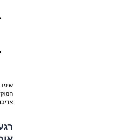
שימו 
המוקד
אדיבו
רגע
אוכ