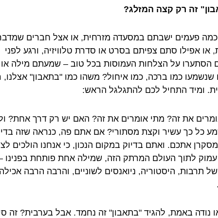
ון" זה רק קצה המזלג?
 כמה פעמים ישבתם במסעדה מזרחית, או אצל חברים שמדבר
, או אפילו סתם צפיתם בסרט או סדרת טלוויזיה, ורגע לפני
 הסתערו על הצלחות העמוסות בכל טוב – שמעתם מילה או 
 שנשמעו כמו ברכה, כמו איחול? משהו כמו "בתאבון" אצלנו, 
ת. ומיד התחיל לכם להתגלגל הראש:
ומרים את זה? מתי אומרים את זה? האם יש רק דרך אחת? ו
מע כל כך עשיר וקצת מסתורי? אם אתם פה, כנראה שזה בדיו
סקרן אתכם. ואתם בדיוק במקום הנכון, כי אנחנו הולכים לצל
עמוק לתוך העולם המרתק הזה, שמילה אחת פותחת בפנינו –
של תרבות, היסטוריה, ניואנסים לשוניים, והרבה הרבה אכילה
או נודה באמת, להגיד "בתאבון" זה נחמד. אבל בערבית? זה סי