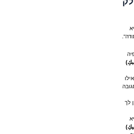
לק
א
דה".
יה
كِ)
ילו
גובה
 לך
א
كِ)