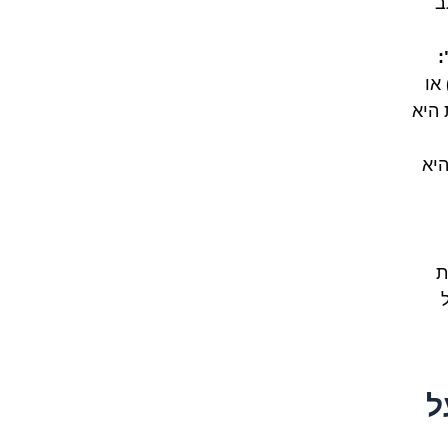
ב
:
או
 היא
יא
ת
ל