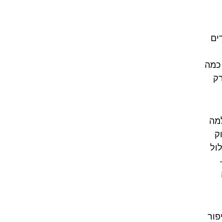
ים
כמה
רק
למה
ק
ול
פור