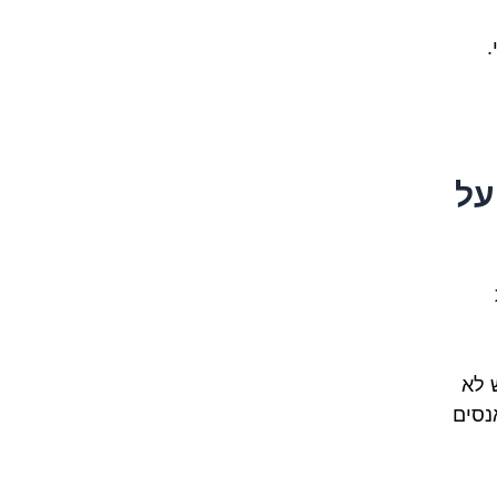
.
על
 לא
נסים