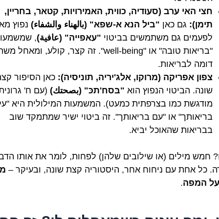
חצי האי ערב (סעודיה, כווית, האמירויות, קטאר, בחריין,
תימן):
גם כאן
"ביל הנא א-שפא" (بالهناء والشفاء)
נפוץ מאו
לפעמים גם משתמשים בביטוי
"עאפייה" (عافية)
, שמשמעות
"בריאות טובה" או "well-being". זה קצר, קולע, ומאחל מש
דומה לבריאות.
צפון אפריקה (מרוקו, אלג'יריה, תוניסיה):
כאן הסיפור קצ
שונה. הביטוי הנפוץ הוא
"בּסח'תכּ" (بصحتك)
(עם ח' גרונית 
מודגשת כמו בצרפתית כמעט). המשמעות המילולית היא "על
בריאותך" או "עם בריאותך". זה ביטוי ישיר שמתמקד שוב
בבריאות שהאוכל יביא.
? חמש מילים (או שילובים שלהן) לפחות, לומר את אותו הדב
ה. כל אחת עם ניחוח אחר, היסטוריה קצת שונה, ובעיקר –
מק
על המפה
.