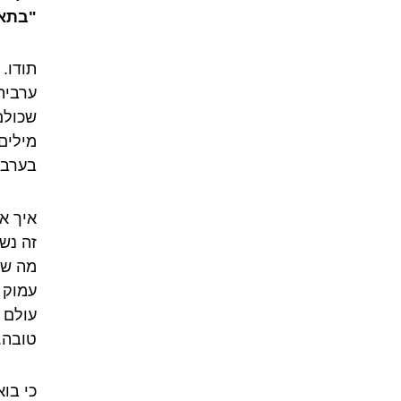
"בתאב
תודו.
ערבית
שכולם
מילים
בערבי
איך א
זה נש
מה שמ
עמוק 
עולם 
טובה.
כי בו