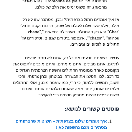
תהססו לומר "Il ronronne de plaisir" (הוא מגרגר
מהנאה). זה פשוט ימיס את הלב של כולם.
אז איך אומרים חתול בצרפתית? ובכן, מסתבר שזו לא רק
מילה, אלא שער שלם לעולם של שפה, תרבות וקסם חתולי.
"Chat" היא רק ההתחלה. מעבר לה נמצאים "chatte",
"chaton", "minou", אינספור ביטויים שנונים, וסיפורים על
חתולים פילוסופיים וגיבורים.
עכשיו, כשאתם יודעים את כל זה, אתם לא סתם יודעים
לתרגם. אתם מבינים. אתם מומחים. ואתם מוכנים לתפוס את
מקומכם כאחד ממומחי החתולים והשפה הצרפתית הגדולים
בדורכם. לכו והפיצו את הבשורה, בביטחון ובחן צרפתי. והכי
חשוב, תמשיכו ללמוד, כי הרי, כמו שאמר מונטן, אולי החתולים
מלמדים אותנו, יותר ממה שאנחנו מלמדים אותם. ואנחנו
פשוט צריכים להיות מספיק חכמים כדי להקשיב.
פוסטים קשורים לנושא:
איך אומרים שלום בצרפתית – השיטות שהצרפתים
מסתירים מכם נחשפות כאן!