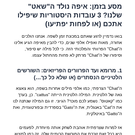
מסע בזמן: איפה נולד ה"שאט"
שלנו? 3 עובדות היסטוריות שיפילו
אתכם (או לפחות יפתיעו)
בואו נדמיין לרגע שאתם במכונת זמן לשפה. אנחנו הולכים
אחורה, מאות ואפילו אלפי שנים, כדי להבין מאיפה הגיע אלינו
ה"Chat" הפרוותי והמלכותי הזה. כי לכל מילה יש סיפור,
וסיפורו של ה"Chat" מרתק לא פחות מהחתול עצמו.
1. מרומא ועד הפרוורים הפריזאים: השורשים
הלטיניים הנסתרים (או שלא כל כך…)
ה"Chat" הצרפתי, כמו אלפי מילים אחרות בשפה, הוא צאצא
גאה של הלטינית. המילה הלטינית הייתה "cattus". כן, בערך
כמו "קאטוס". נשמע לכם מוכר? הגיוני. זו גם המילה שנתנה לנו
את ה"Cat" באנגלית, את ה"Gato" בספרדית ובפורטוגזית, ואת
ה"Gatto" באיטלקית.
אז למרות שצרפתית אוהבת לשחק אותה מיוחדת, לפעמים
היא בכל זאת זוכרת את המורשת הרומית שלה. זה כמו למצוא