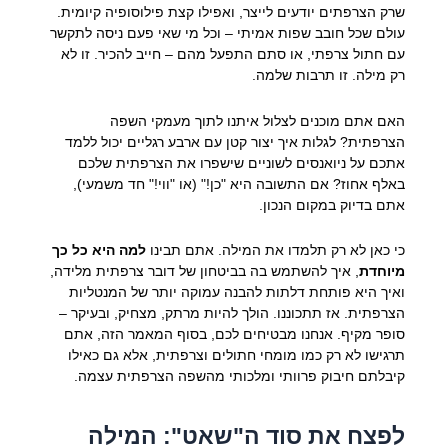
שרק הצרפתים יודעים לייצר, ואפילו קצת פילוסופיה קיומית.
עולם שכל חובב שפות אמיתי – וכל מי שאי פעם ניסה לתקשר
עם חתול צרפתי, או סתם התפעל מהם – חייב להכיר. זו לא
רק מילה. זו תרבות שלמה.
האם אתם מוכנים לצלול איתנו לתוך מעמקי השפה
הצרפתית? לגלות איך יצור קטן עם ארבע רגליים יכול ללמד
אתכם על ניואנסים לשוניים שישפרו את הצרפתית שלכם
באלף אחוז? אם התשובה היא "כן!" (או "ווי!" חד משמעי),
אתם בדיוק במקום הנכון.
כי כאן לא רק תלמדו את המילה. אתם תבינו
למה היא כל כך
מיוחדת
, איך להשתמש בה בביטחון של דובר צרפתית מלידה,
ואיך היא פותחת דלתות להבנה עמוקה יותר של המנטליות
הצרפתית. אז תתכוננו. הולך להיות מרתק, מצחיק, ובעיקר –
סופר מקיף. אנחנו מבטיחים לכם, בסוף המאמר הזה, אתם
תרגישו לא רק כמו מומחי חתולים וצרפתית, אלא גם כאילו
קיבלתם חיבוק פרוותי ומלכותי מהשפה הצרפתית עצמה.
לפצח את סוד ה"שאט": המילה