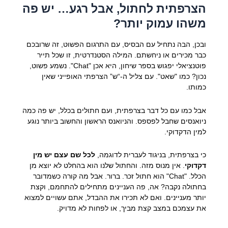
הצרפתית לחתול, אבל רגע… יש פה
משהו עמוק יותר?
ובכן, הבה נתחיל עם הבסיס, עם התרגום הפשוט, זה שרובכם
כבר מכירים או ניחשתם. המילה הסטנדרטית, זו שכל תייר
פוטנציאלי יפגוש בספר שיחון, היא אכן "Chat". נשמע פשוט,
נכון? כמו "שאט". עם צליל ה-“ש” הצרפתי האופייני שאין
כמותו.
אבל כמו עם כל דבר בצרפתית, ועם חתולים בכלל, יש פה כמה
ניואנסים שחבל לפספס. והניואנס הראשון והחשוב ביותר נוגע
למין הדקדוקי.
כי בצרפתית, בניגוד לעברית לדוגמה,
לכל שם עצם יש מין
דקדוקי
. אין מנוס מזה. והחתול שלנו הוא בהחלט לא יוצא מן
הכלל. "Chat" הוא חתול זכר. ברור. אבל מה קורה כשמדובר
בחתולה נקבה? אה, פה העניינים מתחילים להתחמם, וקצת
יותר מעניינים. ואם לא תכירו את ההבדל, אתם עשויים למצוא
את עצמכם במצב קצת מביך, או לפחות לא מדויק.