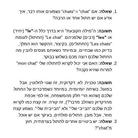
שאלה:
אם "chat" ו-"chats" נשמעים אותו דבר, איך
אדע אם יש חתול אחד או הרבה?
תשובה:
ה"מילה הקובעת" היא בדרך כלל ה-
"le"
(יחיד)
או
"les"
(רבים) שלפניהם. "Le chat" (החתול) לעומת
"Les chats" (החתולים). בקיצור, ההקשר הוא המלך,
בדיוק כמו שבחיים, ובמיוחד כשאתם מנסים להבין מה
החתול שלכם רוצה מכם בשלוש בבוקר.
שאלה:
האם אני יכול לקרוא לחתולה שלי "mon chat"
למרות שהיא נקבה?
תשובה:
טכנית, לא. דקדוקית, זה שגוי לחלוטין. אבל
בפועל, בשיחה יומיומית, במיוחד כשמדברים על
החתול
שלכם
(שהוא הרי חלק מהמשפחה, אז למי אכפת
מהדקדוק כשהלב מדבר?), זה קורה. זה קצת כמו לקרוא
לבת שלכם "הבייבי שלי" ולא "הבייבית שלי". נשמע קצת
מוזר, אבל מובן. חתולים סולחים, בעיקר אם יש אוכל.
שאלה:
יש ביטויים אחרים לחתול בצרפתית, חוץ
מ"chat"?