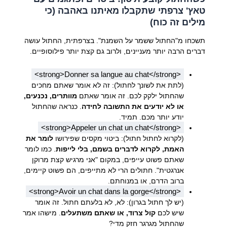
טאץ' צרפתי שתקבלו מאיתנו באהבה (כי
מילים זה כוח)
תשכחו מ"החתול ששמר על השמנת". בצרפתית, החתול עושה
דברים הרבה יותר מעניינים, ולרוב גם קצת יותר פילוסופיים.
<strong>Donner sa langue au chat</strong>
(לתת את לשונך לחתול): זה לא אומר שאתם מחכים
שהחתול ילקק לכם. זה אומר שאתם
מוותרים, נכנעים,
או לא יודעים את התשובה לחידה
. כנראה שהחתול
יודע יותר מכם. תמיד.
<strong>Appeler un chat un chat</strong>
(לקרוא לחתול חתול): ביטוי מקסים שפירושו
לומר את
האמת, לקרוא לדברים בשמם, בלי לייפות
. כמו לומר
שאתם פשוט עייפים, במקום "אני מרגיש קצת מרוקן
אנרגטית". חתולים הרי לא מתייפים, הם פשוט קיימים,
ברוב הדרם, או במנוחתם.
<strong>Avoir un chat dans la gorge</strong>
(יש לך חתול בגרון): לא, לא בלעתם חתול. זה אומר
שיש לכם
קול צרוד, או שאתם משתעלים
. מישהו אמר
שהחתול מגרגר חזק מדי?