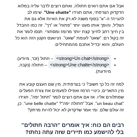
אבל אם אתם רואים חתולה, ואתם רוצים לדבר עליה במלוא
הדקדוק הצרפתי, אתם תגידו
"Une chatte"
. שימו לב
להגייה! ה-"e" בסוף משנה לא רק את האיות אלא גם את
הצליל, והופך אותו מעט יותר "פתוח" או "רך". זה כמו ההבדל
בין חיוך רחב לחיוך קצת יותר מרומז ומסתורי. תנסו לומר את
זה בקול רם: "שאט" לעומת "שאט". הניואנס הקטן הזה הוא כל
העולם, והוא יבדיל אתכם מהמתחילים.
<strong>Un chat</strong>
– חתול (זכר, מיודע).
<strong>Une chatte</strong>
– חתולה (נקבה,
מיודעת).
למה זה כל כך חשוב? כי בצרפתית, מין שם העצם קובע את
מין התארים, כינויי הרמז ואפילו לפעמים את צורת הפעלים
שמתלווים אליו. אז אם אתם רוצים לומר "חתול יפה", תגידו
"un beau chat". אבל "חתולה יפה"? "une belle chatte". כן,
זה עולם שלם. ומי אמר שדקדוק לא יכול להיות מרתק?
רבים הם כוח: איך אומרים "הרבה חתולים"
בלי להישמע כמו תיירים שזה עתה נחתו?