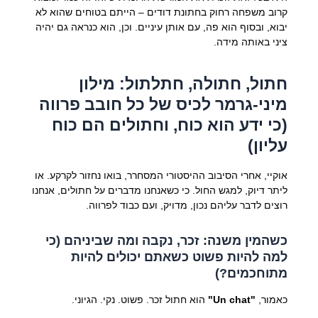
קרוב משפחה רחוק בחתונת דודים – הייתם בטוחים שהוא לא
יבוא, ובסוף הוא פה, עם אותן עיניים. וכן, הוא כנראה גם יהיה
ציני באותה מידה.
חתול, חתולה, חתלתול: מילון
מיני-גרמר לכיס של כל חובב פרווה
(כי ידע הוא כוח, וחתולים הם כוח
עליון)
אוקיי, אחרי הסיבוב ההיסטורי המסחרר, בואו נחזור לקרקע. או
ליתר דיוק, למגש החול. כי כשאנחנו מדברים על חתולים, אנחנו
רוצים לדבר עליהם נכון, מדויק, ועם כבוד לפרווה.
כשהמין משנה: זכר, נקבה ומה שביניהם (כי
למה להיות פשוט כשאתם יכולים להיות
מתוחכמים?)
כאמור,
"Un chat"
הוא חתול זכר. פשוט. נקי. הגיוני.