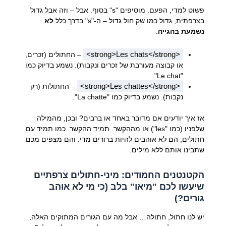
פשוט למדי, הפעם. מוסיפים "s" בסוף. אבל – וזה אבל גדול
בצרפתית, גדול כמו שק חול גדול – ה-"s" בדרך כלל
לא
נשמעת בהגייה
.
<strong>Les chats</strong>
– החתולים (זכרים,
או קבוצה מעורבת של זכרים ונקבות). נשמע בדיוק כמו
"Le chat".
<strong>Les chattes</strong>
– החתולות (רק
נקבות). נשמע בדיוק כמו "La chatte".
אז איך יודעים אם מדובר באחד או ברבים? ובכן, מהמילה
שלפניו (כמו "les") או מההקשר. תמיד ההקשר. כמו תמיד עם
חתולים, הם לא אוהבים להיות ברורים מדי. והם מצפים מכם
שתבינו אותם ללא מילים.
הקטנטנים החמודים: מיני-חתולים צרפתיים
שיעשו לכם "מיאו" בלב (כי מי לא אוהב
גורים?)
יש לנו חתול, חתולה… אבל מה עם הגורים המתוקים האלה,