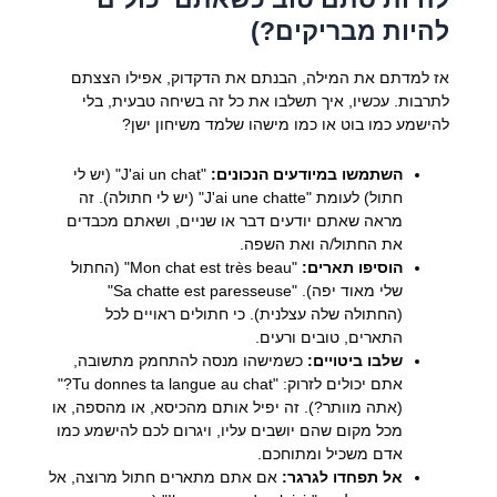
להיות מבריקים?)
אז למדתם את המילה, הבנתם את הדקדוק, אפילו הצצתם
לתרבות. עכשיו, איך תשלבו את כל זה בשיחה טבעית, בלי
להישמע כמו בוט או כמו מישהו שלמד משיחון ישן?
השתמשו במיודעים הנכונים:
"J'ai un chat" (יש לי
חתול) לעומת "J'ai une chatte" (יש לי חתולה). זה
מראה שאתם יודעים דבר או שניים, ושאתם מכבדים
את החתול/ה ואת השפה.
הוסיפו תארים:
"Mon chat est très beau" (החתול
שלי מאוד יפה). "Sa chatte est paresseuse"
(החתולה שלה עצלנית). כי חתולים ראויים לכל
התארים, טובים ורעים.
שלבו ביטויים:
כשמישהו מנסה להתחמק מתשובה,
אתם יכולים לזרוק: "Tu donnes ta langue au chat?"
(אתה מוותר?). זה יפיל אותם מהכיסא, או מהספה, או
מכל מקום שהם יושבים עליו, ויגרום לכם להישמע כמו
אדם משכיל ומתוחכם.
אל תפחדו לגרגר:
אם אתם מתארים חתול מרוצה, אל