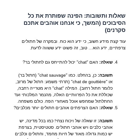
שאלות ותשובות: הפינה שפותרת את כל
הסיבוכים (המשך, כי אנחנו אוהבים אתכם
סקרנים)
עוד קצת מידע חשוב, כי ידע הוא כוח. ובמקרה של חתולים
צרפתיים, ידע הוא… טוב, זה פשוט ידע ששווה לדעת.
שאלה:
האם "chat" יכול להתייחס גם לחתולי בר?
תשובה:
כן, בהחלט. כמו "chat sauvage" (חתול בר)
או "chat de gouttière" (תרתי משמע: חתול של מרזב,
כלומר חתול רחוב). המילה "chat" היא מטרייה רחבה,
שכוללת את כל הפרוותיים האלה, מהנמר המלכותי ועד
החתלתול שמחפש אוכל מאחורי הפח. כולם משפחה.
שאלה:
האם הצרפתים אוהבים חתולים יותר מכלבים?
תשובה:
זו שאלה של ויכוח נצחי! כמו בכל מדינה, יש
אוהבי כלבים ויש אוהבי חתולים. סטטיסטית, בצרפת
יש כמות גדולה מאוד של חיות מחמד, וחתולים וכלבים