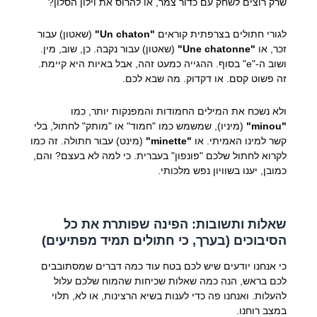
שרק רוצים לשחק עם כדור צמר, או להרוס את וילון הסלון?
לגורי חתולים בצרפתית קוראים
"Un chaton"
(שאטון) עבור
זכר, או
"Une chatonne"
(שאטון) עבור נקבה. כן, שוב, מין.
ושוב ה-"e" בסוף. ההגייה כמעט זהה, אבל באיות היא קיימת.
זה פשוט קסם. או דקדוק. מה שבא לכם.
ולא נשכח את המילים החמודות והמפנקות יותר, כמו
"minou"
(מיניו), שמשמש כמו "חמוד" או "מותק" לחתול, בלי
קשר למינו האמיתי. או
"minette"
(מינט) עבור חתולה. זה כמו
לקרוא לחתול שלכם "פונפון" בעברית. כי למה לא בעצם? והם,
כמובן, יענו בשוויון נפש מלכותי.
שאלות ותשובות: הפינה שפותרת את כל
הסיבוכים (בערך, כי חתולים תמיד מפתיעים)
כי אנחנו יודעים שיש לכם בטח עוד כמה דברים שמסתובבים
לכם בראש, הנה כמה שאלות שכיחות שהמוח שלכם עלול
להעלות. ואנחנו פה כדי לענות בשיא הרצינות, או לא, תלוי
במצב רוחנו.