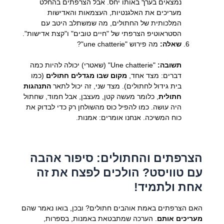
נמצאים בערך באותו יחס. אבל הצרפתים בהחלט
מעריכים את האלגנטיות, העצמאות והאדישות
המלכותית של החתולים, מה שמשתלב היטב עם
הסטראוטיפ הצרפתי של "חיים טובים" ו"קצת אדישות".
שאלה:
מה פירוש "une chatterie"?
תשובה:
"Une chatterie" (שאטרי) יכולה להיות כמה
דברים: מצד אחד,
מקום שבו מגדלים חתולים
(כמו
בית גידול לחתולים). מצד שני, זה יכול לתאר
התנהגות
חתולית
, כלומר מעשה קטן, מעצבן, אבל חמוד, שחתול
היה עושה. כמו להפיל כוס מהשולחן רק כדי לבדוק את
כוח המשיכה. אנחנו אומרים: אמנות.
הצרפתים והחתולים: סיפור אהבה
עם טוויסט? הולכים לפצח את זה
אחת ולתמיד!
האם הצרפתים באמת אוהבים חתולים? ובכן, בואו נאמר שהם
מעריכים אותם
. הערכה שמתבטאת באמנות, בספרות,