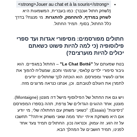
<strong>Jouer au chat et à la souris</strong>
(לשחק חתול ועכבר): כמו בעברית, המשמעות היא
לשחק במרדף, להתחמק, להתגרות
. מי מנצח? בדרך
כלל החתול, בסוף. תמיד החתול.
חתולים מפורסמים: מסיפורי אגדות ועד ספרי
פילוסופיה (כי למה להיות פשוט כשאתם
יכולים להיות מוערצים?)
בטח שמעתם על
"Le Chat Botté"
– החתול במגפיים. הוא
גיבור סיפורי ילדים קלאסי, ערמומי וחכם, שמצליח להפוך את
אדונו לעשיר ומפורסם. הוא הוכחה לכך שחתולים יודעים
לתמרן את העולם לטובתם. וכן, אנחנו כנראה מרוצים מזה.
ויש גם את החתול של הפילוסוף מישל דה מונטן (Montaigne).
מונטן, אחד ההוגים הגדולים של צרפת, תהה בספרו המפורסם
"ניסיונות" (Essais): "כשאני משחק עם החתולה שלי, מי יודע
אם היא משחקת איתי יותר ממה שאני משחק איתה?" תחשבו
על זה רגע. זה עמוק. וכנראה נכון. החתולים תמיד צעד אחד
לפנינו, תמיד חושבים על המהלך הבא.