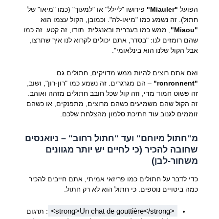
הפועל
"Miauler"
פירושו "ליילל" או "למעוך" (כמו "מיאו" של
חתול). זה נשמע כמו "מיאו-לה". וכמובן, הקול עצמו הוא
"Miaou"
, ממש כמו בעברית ובאנגלית. תודו, זה קטע. זה כמו
שהם רומזים לנו: "בסדר, אתם יכולים לקרוא לנו איך שתרצו,
אבל הקול שלנו הוא בינלאומי".
ואם אתם רוצים להיות ממש מדויקים, חתולים גם
"ronronnent"
– הם מגרגרים. זה נשמע כמו "רון-רון", ושוב,
זה פשוט חמוד מדי, וזה קול שכל חובב חתולים מזהה ואוהב.
זה הקול שהם משמיעים כשהם מרוצים, מתפנקים, או כשהם
זוממים לגנוב עוד חתיכת סלמון מהצלחת שלכם.
מ"חתול מיוחם" ועד "חתול רחוב" – ניואנסים
שחובה להכיר (כי לחיים יש יותר מגוונים
משחור-לבן)
כדי לדבר על חתולים כמו פריזאי אמיתי, אתם חייבים להכיר
כמה ביטויים נוספים. כי חתול הוא לא רק חתול.
<strong>Un chat de gouttière</strong>
: תרגום