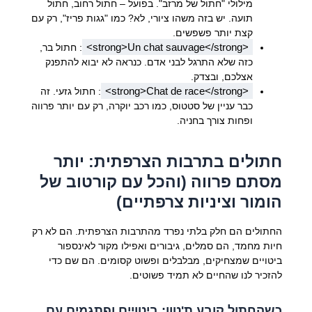
מילולי "חתול של מרזב". בפועל – חתול רחוב, חתול
תועה. יש בזה משהו ציורי, לא? כמו "גגות פריז", רק עם
קצת יותר פשפשים.
<strong>Un chat sauvage</strong>
: חתול בר,
כזה שלא התרגל לבני אדם. כנראה לא יבוא להתפנק
אצלכם, ובצדק.
<strong>Chat de race</strong>
: חתול גזעי. זה
כבר עניין של סטטוס, כמו רכב יוקרה, רק עם יותר פרווה
ופחות צורך בחניה.
חתולים בתרבות הצרפתית: יותר
מסתם פרווה (והכל עם קורטוב של
הומור וציניות צרפתיים)
החתולים הם חלק בלתי נפרד מהתרבות הצרפתית. הם לא רק
חיות מחמד, הם סמלים, גיבורים ואפילו מקור לאינספור
ביטויים שמצחיקים, מבלבלים ופשוט קסומים. הם שם כדי
להזכיר לנו שהחיים לא תמיד פשוטים.
כשהחתול קובע ת'טון: ביטויים ופתגמים עם