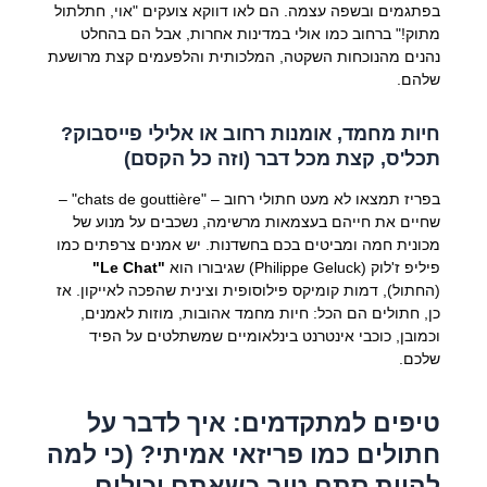
בפתגמים ובשפה עצמה. הם לאו דווקא צועקים "אוי, חתלתול
מתוק!" ברחוב כמו אולי במדינות אחרות, אבל הם בהחלט
נהנים מהנוכחות השקטה, המלכותית והלפעמים קצת מרושעת
שלהם.
חיות מחמד, אומנות רחוב או אלילי פייסבוק?
תכל'ס, קצת מכל דבר (וזה כל הקסם)
בפריז תמצאו לא מעט חתולי רחוב – "chats de gouttière" –
שחיים את חייהם בעצמאות מרשימה, נשכבים על מנוע של
מכונית חמה ומביטים בכם בחשדנות. יש אמנים צרפתים כמו
פיליפ ז'לוק (Philippe Geluck) שגיבורו הוא
"Le Chat"
(החתול), דמות קומיקס פילוסופית וצינית שהפכה לאייקון. אז
כן, חתולים הם הכל: חיות מחמד אהובות, מוזות לאמנים,
וכמובן, כוכבי אינטרנט בינלאומיים שמשתלטים על הפיד
שלכם.
טיפים למתקדמים: איך לדבר על
חתולים כמו פריזאי אמיתי? (כי למה
להיות סתם טוב כשאתם יכולים