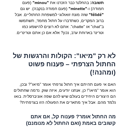
תשובה:
בהחלט! כבר הזכרנו את
"minou"
(פעם
חמודה) ו-
"minette"
(פעם חמודה בנקבה). יש גם
"félidé"
שזה מונח זואולוגי למשפחת החתוליים. אבל
ברוב המקרים, כשתדברו על חתול מחמד, תשתמשו
ב"chat" או "chatte". אתם לא רוצים להישמע כמו
וטרינר בארוחת ערב, נכון? אלא אם כן אתם וטרינרים.
לא רק "מיאו": הקולות והרגשות של
החתול הצרפתי – פענוח פשוט
(ומהנה!)
האם אי פעם תהיתם איך חתול צרפתי אומר "מיאו"? ובכן,
הוא אומר "מיאו"! כן, אנחנו יודעים, איזה שוק. נדמה שחתולים
הם היצורים היחידים בעולם שיש להם שפה אוניברסלית. בואו
נלמד מהם. אבל איך מתארים את הפעולה הזו בצרפתית?
מה החתול אומר? פענוח קל, אם אתם
קשובים באמת (ואם החתול לא מנומנם)