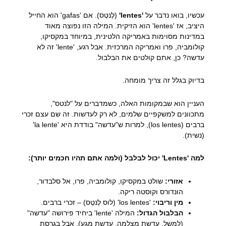
עכשיו, בואו נדבר על
'lentes'
(לֶנטֶס). אם 'gafas' הוא החייל
היציב, אז 'lentes' הוא הזיקית. המילה הזו נפוצה מאוד
במדינות מסוימות באמריקה הלטינית, במיוחד במקסיקו,
קולומביה, פרו ואמריקה המרכזית. אבל רגע, 'lente' זה לא
עדשה? כן, אתם קולטים את הבלבול.
בדיוק בגלל זה צריך מומחה.
העניין הוא שבמקומות האלה, כשמדברים על "לנטס",
מתכוונים למשקפיים שלמים, לא רק לעדשות. זה שם עצם זכרי
ברבים (los lentes), למרות ש"עדשה" בודדת היא 'la lente'
(נשית).
למה 'Lentes' יכול לבלבל (ולמה אתם תהיו חכמים יותר):
אזורי:
שולט במקסיקו, קולומביה, פרו, אל סלבדור,
הונדורס וקוסטה ריקה.
מין וריבוי:
'los lentes' (לוס לֶנטֶס) – זכרי ברבים.
הבלבול הגדול:
המילה 'lente' ביחיד פירושה "עדשה"
(למשל, עדשת מצלמה, עדשת מגע). אבל בגרסת