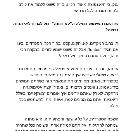
ענק, כי היא נפוצה מאוד. הכי טוב זה פשוט ללמוד את כולם
ולהיות מוכנים לכל תרחיש.
ש: האם השימוש במילה ה"לא נכונה" יכול לגרום לאי הבנה
גדולה?
ת: ברוב המקרים, לא. הקונטקסט יבהיר הכל. הספרדים יבינו
אם תגידו 'lentes', אבל זה פשוט ישמע לזרים. במקרה הכי
גרוע, יתקנו אתכם בחיוך. אל דאגה!
אז זהו, חברים. עברתם מסע אופטי-לשוני מרתק. התחלתם
ככאלה שאולי לא ידעו איך להזמין זוג משקפיים חדש
בספרדית, ואתם מסיימים את המאמר הזה כשאתם חמושים
בידע עמוק, ניואנסים תרבותיים, ואפילו קצת אטימולוגיה
מרתקת. לא רק שאתם יודעים איך אומרים "משקפיים" בשלל
וריאציות, אתם גם מבינים למה, איפה ומתי להשתמש בכל
מילה.
השפה הספרדית, על כל עושקה והפתעותיה, היא מתנה
שמחכה להתגלות. אל תתנו למילה אחת, פשוטה ככל שתהיה,