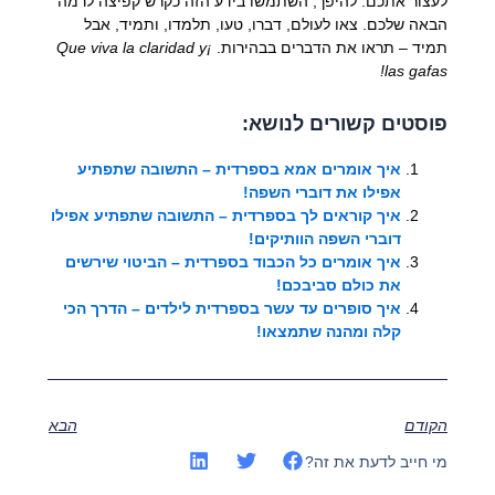
לעצור אתכם. להיפך, השתמשו בידע הזה כקרש קפיצה לרמה
הבאה שלכם. צאו לעולם, דברו, טעו, תלמדו, ותמיד, אבל
תמיד – תראו את הדברים בבהירות.
¡Que viva la claridad y
las gafas!
פוסטים קשורים לנושא:
איך אומרים אמא בספרדית – התשובה שתפתיע
אפילו את דוברי השפה!
איך קוראים לך בספרדית – התשובה שתפתיע אפילו
דוברי השפה הוותיקים!
איך אומרים כל הכבוד בספרדית – הביטוי שירשים
את כולם סביבכם!
איך סופרים עד עשר בספרדית לילדים – הדרך הכי
קלה ומהנה שתמצאו!
הקודם
הבא
מי חייב לדעת את זה?