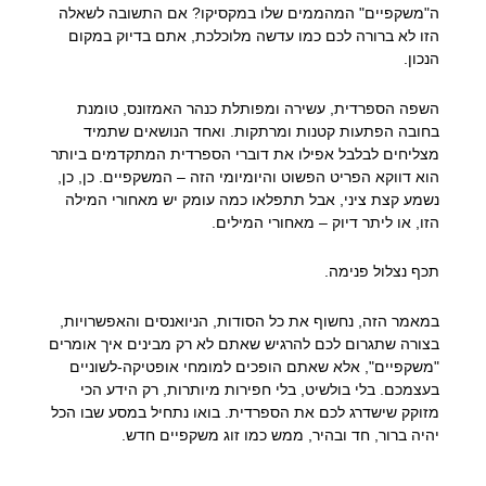
ה"משקפיים" המהממים שלו במקסיקו? אם התשובה לשאלה
הזו לא ברורה לכם כמו עדשה מלוכלכת, אתם בדיוק במקום
הנכון.
השפה הספרדית, עשירה ומפותלת כנהר האמזונס, טומנת
בחובה הפתעות קטנות ומרתקות. ואחד הנושאים שתמיד
מצליחים לבלבל אפילו את דוברי הספרדית המתקדמים ביותר
הוא דווקא הפריט הפשוט והיומיומי הזה – המשקפיים. כן, כן,
נשמע קצת ציני, אבל תתפלאו כמה עומק יש מאחורי המילה
הזו, או ליתר דיוק – מאחורי המילים.
תכף נצלול פנימה.
במאמר הזה, נחשוף את כל הסודות, הניואנסים והאפשרויות,
בצורה שתגרום לכם להרגיש שאתם לא רק מבינים איך אומרים
"משקפיים", אלא שאתם הופכים למומחי אופטיקה-לשוניים
בעצמכם. בלי בולשיט, בלי חפירות מיותרות, רק הידע הכי
מזוקק שישדרג לכם את הספרדית. בואו נתחיל במסע שבו הכל
יהיה ברור, חד ובהיר, ממש כמו זוג משקפיים חדש.