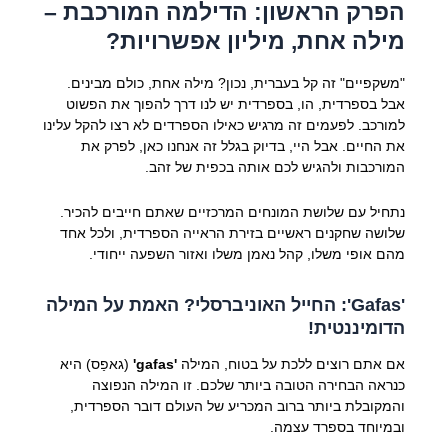
הפרק הראשון: הדילמה המורכבת –
מילה אחת, מיליון אפשרויות?
"משקפיים" זה קל בעברית, נכון? מילה אחת, כולם מבינים.
אבל בספרדית, הו, בספרדית יש לנו דרך להפוך את הפשוט
למורכב. לפעמים זה מרגיש כאילו הספרדים לא רצו להקל עלינו
את החיים. אבל היי, בדיוק בגלל זה אנחנו כאן, לפרק את
המורכבות ולהגיש לכם אותה בכפית של זהב.
נתחיל עם שלושת המונחים המרכזיים שאתם חייבים להכיר.
שלושה שחקנים ראשיים בזירת הראייה הספרדית, ולכל אחד
מהם אופי משלו, קהל נאמן משלו ואזור השפעה ייחודי.
'Gafas': החייל האוניברסלי? האמת על המילה
הדומיננטית!
אם אתם רוצים ללכת על בטוח, המילה
'gafas'
(גאפַס) היא
כנראה הבחירה הטובה ביותר שלכם. זו המילה הנפוצה
והמקובלת ביותר ברוב המכריע של העולם דובר הספרדית,
ובמיוחד בספרד עצמה.