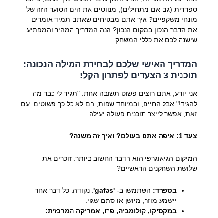
ספרדית (גם אם מתחילים), מנווטים את הים הסוער הזה של
מונחי משקפיים? איך אתם מבטיחים שאתם תמיד אומרים
את הדבר הנכון במקום הנכון? הנה המדריך המהיר והמפתיע
שישנה לכם את כללי המשחק.
המדריך האישי שלכם לבחירת המילה הנכונה:
תוכנית 3 הצעדים לפתרון הקל!
אני יודע, אתם רוצים פשוט תשובה אחת. "תגיד לי כבר מה
להגיד!" אבל החיים, ובמיוחד שפות, הם לא כל כך פשוטים. עם
זאת, אפשר לייצר תוכנית פעולה יעילה.
צעד 1: איפה אתם בעולם? ואיך זה משנה?
המיקום הגיאוגרפי הוא הדבר החשוב ביותר. זוכרים את
שלושת השחקנים הראשיים?
בספרד:
השתמשו ב-
'gafas'
. נקודה. כל דבר אחר
יישמע מוזר, מיושן או סתם שגוי.
במקסיקו, קולומביה, פרו, אמריקה המרכזית: