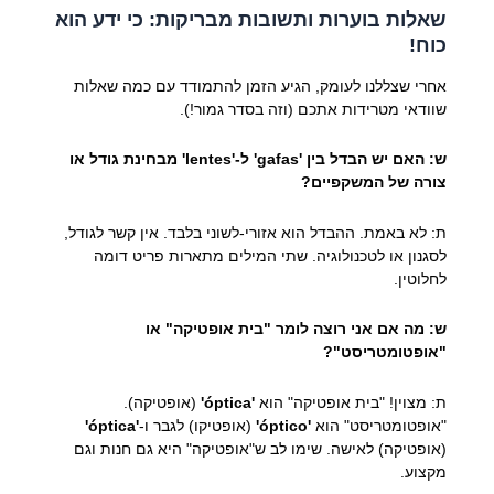
שאלות בוערות ותשובות מבריקות: כי ידע הוא
כוח!
אחרי שצללנו לעומק, הגיע הזמן להתמודד עם כמה שאלות
שוודאי מטרידות אתכם (וזה בסדר גמור!).
ש: האם יש הבדל בין 'gafas' ל-'lentes' מבחינת גודל או
צורה של המשקפיים?
ת: לא באמת. ההבדל הוא אזורי-לשוני בלבד. אין קשר לגודל,
לסגנון או לטכנולוגיה. שתי המילים מתארות פריט דומה
לחלוטין.
ש: מה אם אני רוצה לומר "בית אופטיקה" או
"אופטומטריסט"?
ת: מצוין! "בית אופטיקה" הוא
'óptica'
(אופטיקה).
"אופטומטריסט" הוא
'óptico'
(אופטיקו) לגבר ו-
'óptica'
(אופטיקה) לאישה. שימו לב ש"אופטיקה" היא גם חנות וגם
מקצוע.