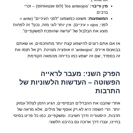
מין וריבוי:
'los anteojos' (לוס אנטֵאוֹחוֹס) – זכרי
ברבים.
המשמעות:
פשוטו כמשמעו "לפני העיניים" (ante =
לפני, ojos = עיניים). אין יותר לוגי מזה, נכון? זה לפחות
מונע את הבלבול של "עדשה שהופכת למשקפיים".
אז אם אתם רוצים להישמע קצת יותר מתוחכמים, או שאתם
בבואנוס איירס, 'anteojos' זו אופציה מצוינת. רק אל תנסו את
זה בספרד, שם זה ישמע כמו בדיחה מהמאה הקודמת.
הפרק השני: מעבר לראייה
הפשוטה – העדשות הלשוניות של
התרבות
אחרי שהבנו את ההבדלים הבסיסיים, הגיע הזמן לצלול עמוק
יותר. הרי השפה היא לא רק אוסף של מילים, אלא מראה של
תרבות, היסטוריה ודרך חשיבה. ומשקפיים, כמו כל פריט בסיסי
בחיינו, עברו דרך ארוכה גם בהיבט הלשוני.