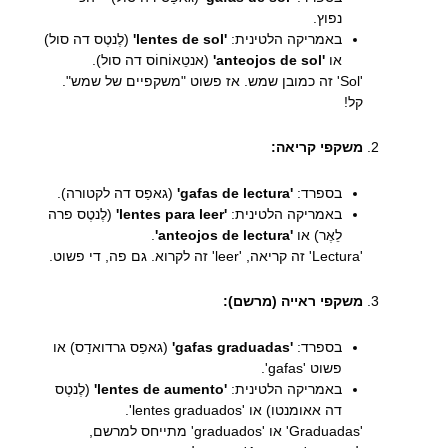
נפוץ.
באמריקה הלטינית:
'lentes de sol'
(לֶנטֶס דה סול)
או
'anteojos de sol'
(אנטֵאוֹחוֹס דה סול).
'Sol' זה כמובן שמש. אז פשוט "משקפיים של שמש".
קל!
משקפי קריאה:
בספרד:
'gafas de lectura'
(גאפַס דה לקטורה).
באמריקה הלטינית:
'lentes para leer'
(לֶנטֶס פרה
לֵאֶר) או
'anteojos de lectura'
.
'Lectura' זה קריאה, 'leer' זה לקרוא. גם פה, די פשוט.
משקפי ראייה (מרשם):
בספרד:
'gafas graduadas'
(גאפַס גרדואדַס) או
פשוט 'gafas'.
באמריקה הלטינית:
'lentes de aumento'
(לֶנטֶס
דה אאומנטו) או 'lentes graduados'.
'Graduadas' או 'graduados' מתייחס למרשם,