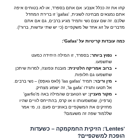
קחו את זה ככלל אצבע: אם אתם בספרד, או לא בטוחים איפה
אתם נמצאים מבחינה לשונית, 'gafas' זו ברירת המחדל
שלכם. זה שם עצם נשי ותמיד מגיע ברבים, גם אם אתם
מדברים על זוג אחד של משקפיים (כי יש שתי עדשות, ברור!).
כמה עובדות קריטיות על 'Gafas':
נפוץ ביותר:
בספרד, זו המילה היחידה כמעט
שתשמעו.
ברוב אמריקה הלטינית:
מובנת ונפוצה, למרות שיתכן
שתשמעו גם חלופות.
מין וריבוי:
תמיד 'las gafas' (לאס גאפַס) – נשי ברבים.
אל תטעו ותגידו 'la gafa', זה ישמע מצחיק.
מקור מעניין:
יש הטוענים שהמילה באה מ'garfio'
(גרפיו), שמשמעותו וו או קרס, בהתייחס לוויים שהיו
מחזיקים את המשקפיים באוזניים פעם. נו, מי אמר
שללמוד שפה זה משעמם?
'Lentes': הזיקית החמקמקה – כשעדות
הופכת למשקפיים?