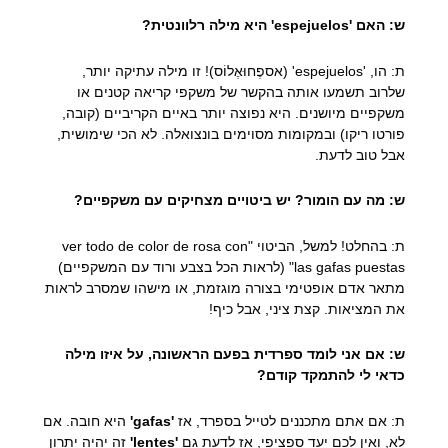
ש: האם 'espejuelos' היא מילה רלוונטית?
ת: הו, 'espejuelos' (אספֶחוּאֶלוֹס)! זו מילה עתיקה יותר,
שלרוב תשמעו אותה בהקשר של משקפי קריאה קטנים או
משקפיים מיושנים. היא נפוצה יותר באיים הקריביים (קובה,
פורטו ריקו) ובמקומות מסוימים בונצואלה. לא הכי שימושית,
אבל טוב לדעת.
ש: מה עם הומור? יש ביטויים מצחיקים עם משקפיים?
ת: בהחלט! למשל, הביטוי "ver todo de color de rosa con
las gafas puestas" (לראות הכל בצבע ורוד עם המשקפיים)
מתאר אדם אופטימי בצורה מוגזמת, או מישהו שמסרב לראות
את המציאות. קצת ציני, אבל כיף!
ש: אם אני לומד ספרדית בפעם הראשונה, על איזו מילה
כדאי לי להתמקד קודם?
ת: אם אתם מתכננים לטייל בספרד, אז
'gafas'
היא חובה. אם
לא, ואין לכם יעד ספציפי, אז לדעת גם
'lentes'
זה יהיה יתרון