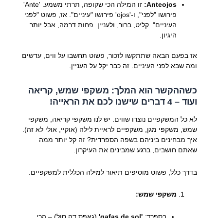
Anteojos:
זו המילה הכי שקופה, תרתי משמע. 'Ante'
פירושו "לפני", ו-'ojos' פירושו "עיניים". אז, פשוט "לפני
העיניים". קליט, ברור, ולעניין. פחות דרמה, אבל יותר
היגיון.
אז בפעם הבאה שתתקשו לזכור, פשוט תחשבו על ווים, עדשים
ומה שבא לפני העיניים. זה כבר יקל על העניין.
כשההקשר הוא המלך: משקפי שמש, קריאה
ועוד – 4 דברים שישנו לכם את הראייה!
לא כל המשקפיים נוצרו שווים. יש לנו משקפי קריאה, משקפי
שמש, משקפי מגן, משקפיים לראיית לילה (אוקיי, אולי לא זה).
איך מבחינים ביניהם בשפה הספרדית? זה קל יותר ממה
שאתם חושבים, ברגע שמבינים את העיקרון.
בדרך כלל, פשוט מוסיפים תיאור למילה הכללית למשקפיים.
משקפי שמש:
בספרד:
'gafas de sol'
(גאפַס דה סול) – הכי