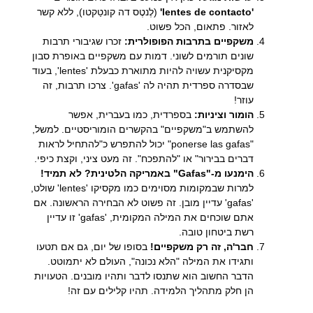
'lentes de contacto'
(לֶנטֶס דה קונטַקטו), ללא קשר
לאזור. פתאום, הכל פשוט.
משקפיים בתרבות הפופולרית:
זכרו שגיבורי תרבות
שונים תורמים לשוני. דמות עם משקפיים באופרת סבון
מקסיקנית עשויה להיות מתוארת כבעלת 'lentes', בעוד
שבסדרה ספרדית תהיה לה 'gafas'. צרכו תרבות, זה
עוזר!
הומור וציניות:
בספרדית, כמו בעברית, אפשר
להשתמש ב"משקפיים" בהקשרים הומוריסטיים. למשל,
"ponerse las gafas" יכול להתפרש כ"להתחיל לראות
דברים בבירור" או "להתפכח". זה מעט ציני, וקצת כיפי.
הימנעו מ-"Gafas" באמריקה הלטינית? לא תמיד!
למרות שבמקומות מסוימים כמו מקסיקו 'lentes' שולט,
'gafas' עדיין מובן. זה פשוט לא הבחירה הראשונה. אם
אתם שוכחים את המילה המקומית, 'gafas' זו עדיין
רשת ביטחון טובה.
חבר'ה, זה רק משקפיים!
בסופו של יום, גם אם תטעו
ותגידו את המילה "הלא נכונה", העולם לא יתמוטט.
הדבר החשוב הוא שתנסו לדבר ותהיו מובנים. הטעויות
הן חלק מתהליך הלמידה. תהיו קלילים עם זה!