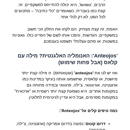
הרבים, 'lentes', היא יכולה להתייחס למשקפיים. זה
קצת כמו בעברית, כשאומרים "כלי כתיבה" – מתכוונים
לכל הסט, לא רק לכלי אחד.
האמת, זה קצת מצחיק. הם לקחו את החלק הכי חשוב
במשקפיים, העדשות, והפכו אותו לשם של הפריט כולו. גאוניות
בפשטות, או סתם עצלות? תשפטו בעצמכם.
'Anteojos': האנומליה האלגנטית? מילה עם
קלאס (אבל פחות שימוש)
ואז יש לנו את
'anteojos'
(אנטֵאוֹחוֹס). זו מילה קצת יותר
מיושנת, או קלאסית, שתשמעו אותה בעיקר במדינות כמו
ארגנטינה, אורוגוואי, צ'ילה, פרגוואי ובמידה פחותה גם
במקומות אחרים. היא נשמעת קצת יותר רשמית או "ארכאית"
במקומות מסוימים, אבל היא עדיין לגיטימית לחלוטין.
כמה טיפים קלים על 'Anteojos':
דרום קונוס:
נפוצה בדרום אמריקה (ארגנטינה, צ'ילה,
אורוגוואי).