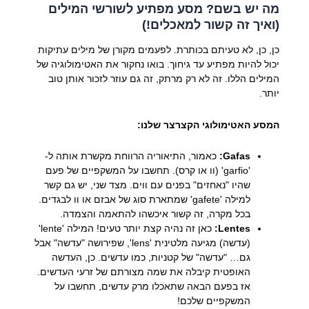
מה יש בשם? מסע מפתיע לשורשי המילים
(ואיך זה קשור למאכלים!)
כן, כן, לא טעיתם בכותרת. לפעמים מקורן של מילים עתיקות
יכול להיות מפתיע עד גיחוך. בואו נחקור את האטימולוגיה של
המילים הללו. זה לא רק מרתק, זה גם עוזר לזכור אותן טוב
יותר.
המסע האטימולוגי הקצרצר שלנו:
Gafas:
כאמור, התיאוריה הרווחת מקשרת אותה ל-
'garfio' (וו או קרס). תחשבו על המשקפיים של פעם
שהיו "נאחזים" בפנים עם ווים. מצד שני, יש גם קשר
למילה 'gafete' שמתארת סוג של אבזם או וו לבגדים.
בכל מקרה, זה קשור איכשהו להתאמה והצמדה.
Lentes:
כאן זה נהיה קצת יותר טעים! המילה 'lente'
(עדשה) מגיעה מלטינית 'lens', שפירושה "עדשה" אבל
גם… "עדשה" של קטניות, כמו עדשים. כן, העדשה
האופטית קיבלה את שמה מצורתם של זרעי העדשים.
אז בפעם הבאה שתאכלו מרק עדשים, תחשבו על
המשקפיים שלכם!