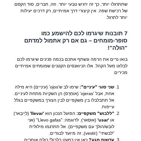
שתתרגלו יותר, כך זה ירגיש טבעי יותר. וזה, חברים, סוד הקסם
של רכישת שפה. אין קיצורי דרך אמיתיים, רק דרכים יעילות
יותר לתרגל.
7 תובנות שיגרמו לכם להישמע כמו
סופר-מומחים – גם אם רק אתמול למדתם
"הולה"!
בואו נרים את הרמה ונשתף אתכם בכמה פנינים שיגרמו לכם
לבלוט מעל הקהל. אלו הניואנסים הקטנים שמומחים אמיתיים
מכירים.
שני סוגי "עיניים":
שימו לב ש'ojos' (עיניים) היא מילה
אחת, אבל 'ojeras' (אוֹחֵרַס) הן השקיות מתחת לעיניים.
אל תתבלבלו בין משקפיים לבין הצורך במשקפיים בגלל
עייפות.
"ללבוש" משקפיים:
הפועל הנכון הוא
'llevar'
(לְיֵיבַאר)
או
'usar'
(אוּסַאר). לדוגמה: "Llevo gafas" (אני
לובש/הולך עם משקפיים). אל תתרגמו מילולית
"לבשתי" (vestir), זה מיועד לבגדים.
עדשות מגע?
כאן אין כמעט בלבול! כולם אומרים