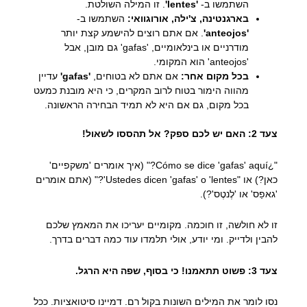
השתמשו ב-
'lentes'
. זו המילה השולטת.
בארגנטינה, צ'ילה, אורוגוואי:
השתמשו ב-
'anteojos'
. אם אתם רוצים להישמע קצת יותר
מודרניים או בינלאומיים, 'gafas' גם מובן, אבל
'anteojos' הוא המקומי.
בכל מקום אחר:
אם אתם לא בטוחים,
'gafas'
עדיין
מהווה הימור בטוח לרוב המקרים, כי היא מובנת כמעט
בכל מקום, גם אם היא לא תמיד הבחירה הראשונה.
צעד 2: האם יש לכם ספק? אל תהססו לשאול!
"¿Cómo se dice 'gafas' aquí?" (איך אומרים 'משקפיים'
כאן?) או "Ustedes dicen 'gafas' o 'lentes'?" (אתם אומרים
'גאפַס' או 'לֶנטֶס'?).
זו לא חולשה, זו חוכמה. מקומיים יעריכו את המאמץ שלכם
להבין ולדייק. ומי יודע, אולי תלמדו עוד כמה דברים בדרך.
צעד 3: פשוט תתאמנו! כי בסוף, שפה היא הרגל.
נסו לומר את המילים השונות בקול רם. דמיינו סיטואציות. ככל