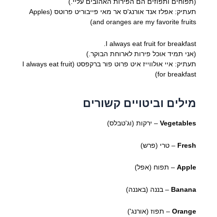
(תפוחים ותפוזים הם הפירות האהובים עליי.)
תעתיק: אפלז אנד אורנג'ס אר מאי פייבוריט פרוטס (Apples
and oranges are my favorite fruits)
I always eat fruit for breakfast.
(אני תמיד אוכל פירות לארוחת הבוקר.)
תעתיק: איי אולווייז איט פרוט פור ברקפסט (I always eat fruit
for breakfast)
מילים וביטויים קשורים
Vegetables
– ירקות (וג'טבלס)
Fresh
– טרי (פרש)
Apple
– תפוח (אפל)
Banana
– בננה (באננה)
Orange
– תפוז (אורנג')