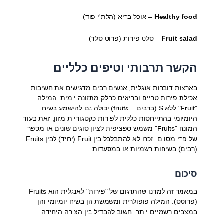
Healthy food
– אוכל בריא (הלת'י פוד)
Fruit salad
– סלט פירות (פרוט סלד)
הקשר תרבותי וטיפים כלליים
בארצות דוברות אנגלית, אנשים רבים מדגישים את חשיבות
אכילת פירות טריים ובריאים כחלק מתזונה יומית. המילה
"Fruit" ללא S (ברבים – fruits) יכולה גם להישמע בשיח
היומיומי בהתייחסות כללית לפירות כקטגוריית מזון, זאת בעוד
המונח "Fruits" משמש ספציפית לציון סוגים שונים או מספר
של פרי מסוים. זכרו לא להתבלבל בין Fruit (יחיד) לבין Fruits
(רבים) בשיחות רשמיות או במסעדות.
סיכום
במאמר זה למדנו שהתרגום של "פירות" לאנגלית הוא Fruits
(פרוטס). המילה פופולרית ומשמשת הן בשיח יומיומי והן
במצבים רשמיים יותר. חשוב להבדיל בין הצורה היחידה