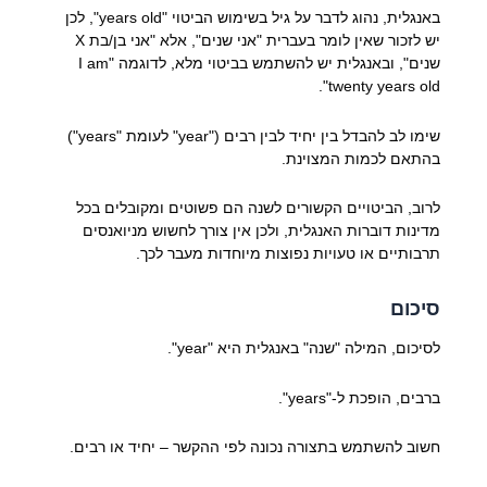
באנגלית, נהוג לדבר על גיל בשימוש הביטוי "years old", לכן
יש לזכור שאין לומר בעברית "אני שנים", אלא "אני בן/בת X
שנים", ובאנגלית יש להשתמש בביטוי מלא, לדוגמה "I am
twenty years old".
שימו לב להבדל בין יחיד לבין רבים ("year" לעומת "years")
בהתאם לכמות המצוינת.
לרוב, הביטויים הקשורים לשנה הם פשוטים ומקובלים בכל
מדינות דוברות האנגלית, ולכן אין צורך לחשוש מניואנסים
תרבותיים או טעויות נפוצות מיוחדות מעבר לכך.
סיכום
לסיכום, המילה "שנה" באנגלית היא "year".
ברבים, הופכת ל-"years".
חשוב להשתמש בתצורה נכונה לפי ההקשר – יחיד או רבים.