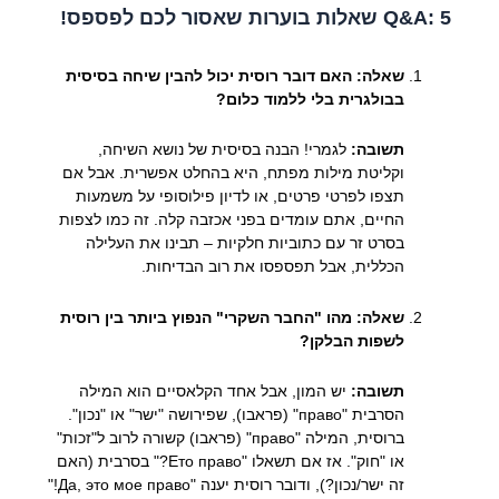
Q&A: 5 שאלות בוערות שאסור לכם לפספס!
שאלה: האם דובר רוסית יכול להבין שיחה בסיסית
בבולגרית בלי ללמוד כלום?
תשובה:
לגמרי! הבנה בסיסית של נושא השיחה,
וקליטת מילות מפתח, היא בהחלט אפשרית. אבל אם
תצפו לפרטי פרטים, או לדיון פילוסופי על משמעות
החיים, אתם עומדים בפני אכזבה קלה. זה כמו לצפות
בסרט זר עם כתוביות חלקיות – תבינו את העלילה
הכללית, אבל תפספסו את רוב הבדיחות.
שאלה: מהו "החבר השקרי" הנפוץ ביותר בין רוסית
לשפות הבלקן?
תשובה:
יש המון, אבל אחד הקלאסיים הוא המילה
הסרבית "право" (פראבו), שפירושה "ישר" או "נכון".
ברוסית, המילה "право" (פראבו) קשורה לרוב ל"זכות"
או "חוק". אז אם תשאלו "Ето право?" בסרבית (האם
זה ישר/נכון?), ודובר רוסית יענה "Да, это мое право!"