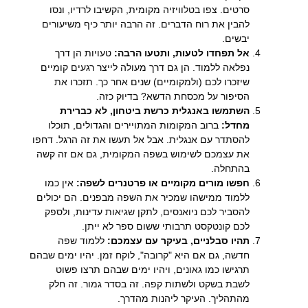
סרטים. צפו בטלוויזיה מקומית, הקשיבו לרדיו, ונסו
להבין את רוח הדברים. זה הרבה יותר כיף משיעורים
יבשים.
אל תפחדו לטעות, ותטעו הרבה:
טעויות הן דרך
נפלאה ללמוד. הן גם דרך מעולה לייצר רגעים קומיים
שיזכרו לכם (ולמקומיים) שנים אחר כך. תזכרו את
הסיפור על מכסחת הדשא? בדיוק כזה.
השתמשו באנגלית כרשת ביטחון, לא כברירת
מחדל:
ברוב המקומות המתויירים והגדולים, תוכלו
להסתדר עם אנגלית. אבל אל תעשו את זה הרגל. דחפו
את עצמכם לשימוש בשפה המקומית, גם אם זה קשה
בהתחלה.
חפשו מורים מקומיים או פרטנרים לשפה:
אין כמו
ללמוד ממישהו שמכיר את השפה מבפנים. הם יכולים
להסביר לכם ניואנסים, לתקן שגיאות עדינות, ולספק
לכם קונטקסט תרבותי ששום ספר לא ייתן.
תהיו סבלניים, בעיקר עם עצמכם:
ללמוד שפה
חדשה, גם אם היא "קרובה", לוקח זמן. יהיו ימים שבהם
תרגישו כמו גאונים, ויהיו ימים שבהם תרצו פשוט
לשבת בשקט ולשתות קפה. זה בסדר גמור. זה חלק
מהתהליך. העיקר ליהנות מהדרך.