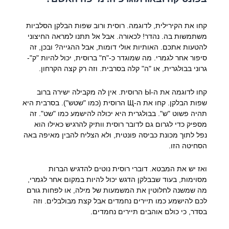
קחו את הקירילית, לדוגמה. רוסית ורוב שפות הבלקן הסלביות
משתמשות בה. נהדר! לכאורה. אבל אל תתנו למראה החיצוני
להטעות אתכם. האותיות אולי דומות, אבל ההגייה? ובכן, זה
סיפור אחר לגמרי. מה שמוגדר כ-"ח" ברוסית, יכול להיות "ק"-
גרוני בבולגרית, או "ה" קלה בסרבית. וזה רק קצה הקרחון.
קחו לדוגמה את ה-Ы הרוסית. אין לה מקבילה ישירה ברוב
שפות הבלקן. קחו את ה-Щ הרוסית (כמו "שטש"). בסרבית היא
תהיה פשוט "ש". בבולגרית היא יכולה להישמע כמו "שט". זה
מספיק כדי לגרום גם לדובר רוסית וותיק להרגיש כאילו הוא
נפל לתוך מכונת כביסה פונטית, ולא הצליח להבין מאיפה באה
הסחיטה הזו.
ואז יש את המבטא. דוברי רוסית נוטים להדגיש הברות
מסוימות, בעוד שבבלקן הדגש יכול להיות במקום אחר לגמרי,
מה שמשנה לחלוטין את המשמעות של מילה, או לפחות גורם
לכם להישמע כמו תיירים נחמדים אבל קצת מבולבלים. וזה
בסדר, כי כולם אוהבים תיירים נחמדים.