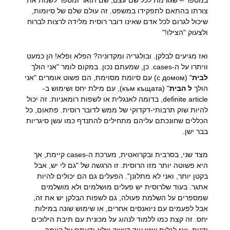
במספר – שגורמת לכל שם עצם, שם תואר ומספר לשנות את
צורתו בהתאם לתפקידו במשפט. זה עולם שלם של סיומות,
שיכול לגרום לכל אדם שאינו דובר רוסית מלידה לרצות לברוח
ולצעוק "הצילו!"
ואז מגיעים לבלקן. ובולגריה ומקדוניה? הפלא ופלא! הן כמעט
וויתרו על ה-cases. כן, שמעתם נכון. במקום לומר "אני הולך
לבית
" (с домом) עם סיומת מסוימת, הם פשוט אומרים "אני
הולך
ל הבית
" (към къщата), עם מילת יחס ושימוש ב-
definite article, בדומה לאנגלית או לשפות רומאניות. זה יכול
להיות שוק תרבותי-דקדוקי של ממש לדובר רוסית. פתאום, כל
הכללים שחונכתם עליהם מתחילים להתנדף כמו עשן סיגריות
בבר ישן.
מצד שני, בסרבית ובקרואטית, מערכת ה-cases קיימת, אך
היא פשוטה יותר מזו הרוסית. זו הרגשה של "גם לי יש, אבל
בקטן יותר, ואני לא מתלונן". הפעלים גם הם יכולים להיות
אתגר. בעוד שלרוסית יש פעלים מושלמים ולא מושלמים
שמספרים על השלמת פעולה, גם לשפות הבלקן יש את זה,
אבל לפעמים עם ניואנסים אחרים, או שימוש שונה במילות
יחס. זה קצת כמו ללמוד לנהוג על מכונית עם תיבת הילוכים