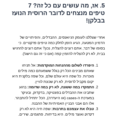
5. אז, מה עושים עם כל זה? 7
טיפים מנצחים לדובר הרוסית הנועז
בבלקן!
אחרי שצללנו לעומק הניואנסים, ההבדלים, והפיתויים של
הדמיון המטעה, הגיע הזמן לחלק כמה טיפים פרקטיים. כי
בסופו של דבר, אתם רוצים להצליח, נכון? אתם רוצים להרגיש
בבית, לא רק להצליח להזמין קפה (אם כי זה גם הישג!).
היפרדו לשלום מההנחות המוקדמות:
אל תניחו
שאתם מבינים הכל רק בגלל ששמעתם כמה מילים
מוכרות. כל שפה היא עולם שלם, וכל שפה בלקנית היא
יקום מקביל לרוסית, לא רק שכונת לוויין.
התמקדו במה ששונה, לא רק במה שדומה:
ברגע
שתבינו את ההבדלים בפונטיקה, בדקדוק, ובעיקר
במערכת ה-cases (או היעדרה), הכל יתחיל להתבהר.
אלו הם אבני הבניין האמיתיות של ההבנה.
טבלו את עצמכם בתרבות:
שפה חיה היא לא רק
דקדוק ואוצר מילים. היא בדיחות, פתגמים, שירים,