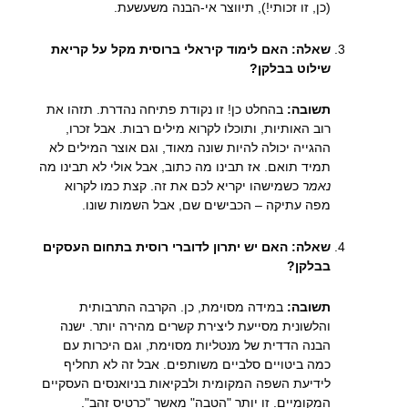
(כן, זו זכותי!), תיווצר אי-הבנה משעשעת.
שאלה: האם לימוד קיראלי ברוסית מקל על קריאת
שילוט בבלקן?
תשובה:
בהחלט כן! זו נקודת פתיחה נהדרת. תזהו את
רוב האותיות, ותוכלו לקרוא מילים רבות. אבל זכרו,
ההגייה יכולה להיות שונה מאוד, וגם אוצר המילים לא
תמיד תואם. אז תבינו מה כתוב, אבל אולי לא תבינו מה
נאמר
כשמישהו יקריא לכם את זה. קצת כמו לקרוא
מפה עתיקה – הכבישים שם, אבל השמות שונו.
שאלה: האם יש יתרון לדוברי רוסית בתחום העסקים
בבלקן?
תשובה:
במידה מסוימת, כן. הקרבה התרבותית
והלשונית מסייעת ליצירת קשרים מהירה יותר. ישנה
הבנה הדדית של מנטליות מסוימת, וגם היכרות עם
כמה ביטויים סלביים משותפים. אבל זה לא תחליף
לידיעת השפה המקומית ולבקיאות בניואנסים העסקיים
המקומיים. זו יותר "הטבה" מאשר "כרטיס זהב".