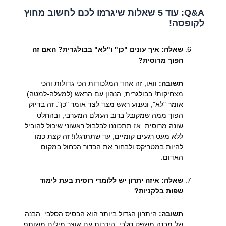
Q&A: עוד 5 שאלות שיגרמו לכם לחשוב מחוץ
לקופסה!
שאלה: איך עונים "כן" ו"לא" בבולגרית? האם זה
הפוך מרוסית?
תשובה:
וואו, זה אחד המלכודות הכי גדולות והכי
מצחיקות! בבולגרית, הנהון עם הראש (למעלה-למטה)
אומר "לא", ונענוע ראש מצד לצד אומר "כן". זה בדיוק
הפוך ממה שמקובל ברוב העולם המערבי, ובהחלט
שונה מרוסית. אז תתכוננו לבלבול ראשוני שיכול להוביל
ללא מעט רגעים קומיים, עד שתתרגלו! זה קצת כמו
להיות במטריקס ולבחור את הכדור הכחול במקום
האדום.
שאלה: איזה יתרון יש ללומדי רוסית בעת לימוד
שפות בלקניות?
תשובה:
היתרון הגדול ביותר הוא הבסיס הסלבי. הבנה
של מבנה משפט סלבי, היכרות עם אוצר מילים משותף,