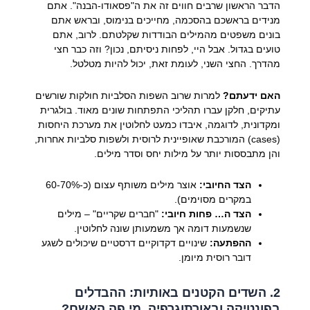
הדבר הראשון שרבים חווים זה את ה"פסאודו-הבנה". אתם
מנידים בראשכם בהסכמה, מחייכים בנימוס, ובראש אתם
בונים משפטים מהמילים הבודדות שקלטתם. לרוב, אתם
טועים בגדול. אבל היי, לפחות ניסיתם, נכון? וזה כבר חצי
מהדרך. החצי השני, לעומת זאת, יכול להיות מטלטל.
האם ידעתם?
למרות שרוב השפות הסלביות חולקות שורשים
עתיקים, חלקן עברו תהליכי התפתחות שונים מאוד. בולגרית
ומקדונית, לדוגמה, איבדו כמעט לחלוטין את מערכת היחסות
(cases) המורכבת שאופיינית לרוסית ולשפות סלביות אחרות,
והן מתבססות יותר על מילות יחס וסדר מילים.
הצד החיובי:
אוצר מילים משותף עצום (כ-60-70%
במקרים מסוימים).
הצד ה… פחות חיובי:
"חברים שקריים" – מילים
שנשמעות דומה אך משמעותן שונה לחלוטין.
ההפתעה:
שינויים דקדוקיים דרסטיים שיכולים לשגע
דובר רוסית מיומן.
2. השדים הקטנים באותיות: ההבדלים
בפונטיקה ובאורתוגרפיה. מי פה האשם?