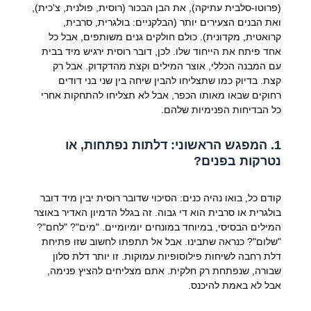
(פרוטו-סלבית עתיקה), את הבן הבכור (רוסית, פולנית, צ'כית),
ואת הבנים הצעירים יותר (הבלקניים: בולגרית, סרבית,
קרואטית, מקדונית). כולם חולקים גנים משותפים, אבל כל
אחד פיתח את הייחוד שלו. לכן, דובר רוסית ירגיש מיד בבית
עם המבנה הכללי, אוצר המילים וקצת מהדקדוק. אבל רק
קצת. בדיוק כמו שתצליחו להבין שיחה בין שני בני דודים
רחוקים שבאו מאותו הכפר, אבל לא תצליחו להתחקות אחרי
כל הבדיחות הפנימיות שלהם.
1. המפגש הראשוני: דלתות נפתחות, או
נטרקות בפנים?
קודם כל, בואו נהיה כנים: הסיכוי שדובר רוסית יבין מיד דובר
בולגרית או סרבית הוא די גבוה. זה בגלל הדמיון האדיר באוצר
המילים הבסיסי, במיוחד במונחים יומיומיים. "מים"? "לחם"?
"שלום"? כנראה שתבינו. אבל אל תתפתו לחשוב שזו פתיחת
דלת רחבה לשיחות פילוסופיות עמוקות. זו יותר דלת סלון
שבורה, שנפתחת רק חלקית. אתם מצליחים להציץ פנימה,
אבל לא באמת להיכנס.