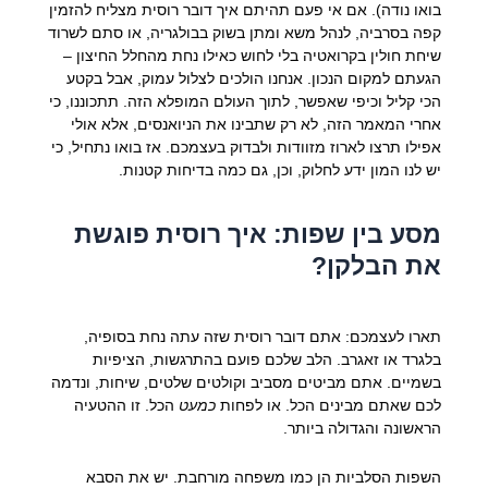
בואו נודה). אם אי פעם תהיתם איך דובר רוסית מצליח להזמין
קפה בסרביה, לנהל משא ומתן בשוק בבולגריה, או סתם לשרוד
שיחת חולין בקרואטיה בלי לחוש כאילו נחת מהחלל החיצון –
הגעתם למקום הנכון. אנחנו הולכים לצלול עמוק, אבל בקטע
הכי קליל וכיפי שאפשר, לתוך העולם המופלא הזה. תתכוננו, כי
אחרי המאמר הזה, לא רק שתבינו את הניואנסים, אלא אולי
אפילו תרצו לארוז מזוודות ולבדוק בעצמכם. אז בואו נתחיל, כי
יש לנו המון ידע לחלוק, וכן, גם כמה בדיחות קטנות.
מסע בין שפות: איך רוסית פוגשת
את הבלקן?
תארו לעצמכם: אתם דובר רוסית שזה עתה נחת בסופיה,
בלגרד או זאגרב. הלב שלכם פועם בהתרגשות, הציפיות
בשמיים. אתם מביטים מסביב וקולטים שלטים, שיחות, ונדמה
לכם שאתם מבינים הכל. או לפחות
כמעט
הכל. זו ההטעיה
הראשונה והגדולה ביותר.
השפות הסלביות הן כמו משפחה מורחבת. יש את הסבא