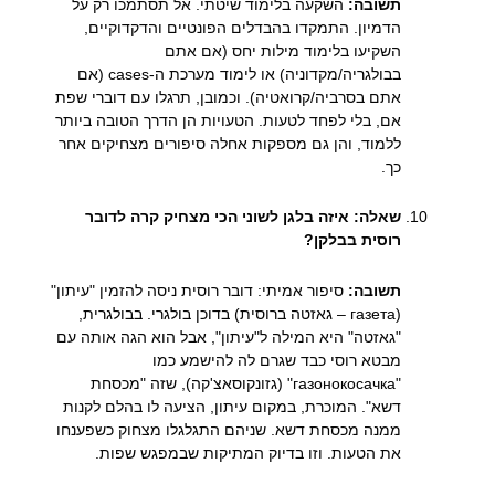
תשובה:
השקעה בלימוד שיטתי. אל תסתמכו רק על
הדמיון. התמקדו בהבדלים הפונטיים והדקדוקיים,
השקיעו בלימוד מילות יחס (אם אתם
בבולגריה/מקדוניה) או לימוד מערכת ה-cases (אם
אתם בסרביה/קרואטיה). וכמובן, תרגלו עם דוברי שפת
אם, בלי לפחד לטעות. הטעויות הן הדרך הטובה ביותר
ללמוד, והן גם מספקות אחלה סיפורים מצחיקים אחר
כך.
שאלה: איזה בלגן לשוני הכי מצחיק קרה לדובר
רוסית בבלקן?
תשובה:
סיפור אמיתי: דובר רוסית ניסה להזמין "עיתון"
(газета – גאזטה ברוסית) בדוכן בולגרי. בבולגרית,
"גאזטה" היא המילה ל"עיתון", אבל הוא הגה אותה עם
מבטא רוסי כבד שגרם לה להישמע כמו
"газонокосачка" (גזונקוסאצ'קה), שזה "מכסחת
דשא". המוכרת, במקום עיתון, הציעה לו בהלם לקנות
ממנה מכסחת דשא. שניהם התגלגלו מצחוק כשפענחו
את הטעות. וזו בדיוק המתיקות שבמפגש שפות.