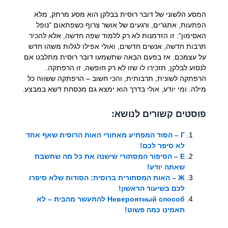
המסע הלשוני של דובר רוסית בבלקן הוא מסע מרתק, מלא
הפתעות, אתגרים, ורגעים של אושר צרוף כשפתאום "נופל
האסימון". זו הזדמנות לא רק ללמוד שפה חדשה, אלא להכיר
תרבות חדשה, אנשים חדשים, ואולי אפילו לגלות משהו חדש
על עצמכם. אז בפעם הבאה שתשמעו דובר רוסית מתלבט אם
לנסוע לבלקן, תזכירו לו שזו לא רק חופשה, זו הרפתקה.
הרפתקה לשונית, תרבותית, והכי חשוב – הרפתקה ששווה כל
מילה. ומי יודע, אולי בדרך הוא ימצא גם מכסחת דשא במבצע.
פוסטים קשורים לנושא:
Г – הסוד המפתיע מאחורי האות הרוסית שאף אחד
לא סיפר לכם!
Е – הסיפור המסתורי שישנה את כל מה שחשבת
שאתה יודע!
Ж – האות המסתורית ברוסית: הסודות שלא סיפרו
לכם בשיעור הראשון!
Невероятный способ להתעשר מהבית – לא
תאמינו כמה פשוט!