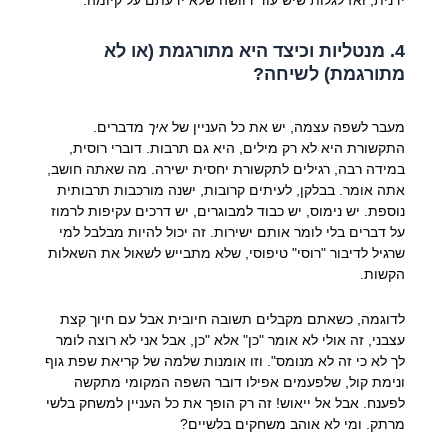
ידנית, ואז לגלות שיש עוד דוושה שלא ידעתם על קיומה.
4. מנטליות וכיצד היא מתורגמת (או לא
מתורגמת) לשיחה?
מעבר לשפה עצמה, יש את כל העניין של
איך
מדברים.
התקשורת היא לא רק מילים, היא גם תרבות. דוברי רוסית,
במידה רבה, רגילים לתקשורת יחסית ישירה. מה שאתה חושב,
אתה אומר. בבלקן, לעיתים קרובות, ישנה מורכבות תרבותית
נוספת. יש נימוס, יש כבוד למבוגרים, יש דרכים עקיפות לרמוז
על דברים בלי לומר אותם ישירות. זה יכול להיות מבלבל למי
שרגיל לדיבור "רוסי" טיפוסי, שלא מתבייש לשאול את השאלות
הקשות.
לדוגמה, כשאתם מקבלים תשובה חיובית אבל עם חיוך קצת
עצבני, זה אולי לא אומר "כן" אלא "כן, אבל אני לא רוצה לומר
לך לא כי זה לא מנומס". וזו אומנות שלמה של קריאת שפת גוף
ונימת קול, שלפעמים אפילו דובר השפה המקומי מתקשה
לפענח. אבל אל ייאוש! זה רק הופך את כל העניין למשחק בלשי
מרתק. ומי לא אוהב משחקים בלשיים?