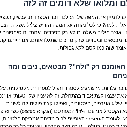
ם ומלואו שלא דומים זה לזה
גע לדמיין את המפה של העולם דובר הספרדית. עכשיו, תכפיל
 אלף. למה? כי לכל נקודה על המפה הזו יש צליל משלה, קצב
 ואוצר מילים משלה. זו לא רק ספרדית "אחת". זו סימפוניה 
ים, מבטאים וביטויים שרק מחכים שתגלו אותם. אם הייתם קוס
 אומר שזה כמו קסם ללא גבולות.
2.. האומנם רק "ולה"? מבטאים, ניבים ומה
יהם
נדבר גלויות. מי שמגיע לספרד ורגיל לספרדית מקסיקנית, עלו
 את עצמו קצת אבוד בהתחלה. זה לא עניין של "טעות" או "נכון
ין של גיאוגרפיה, היסטוריה, ואפילו קצת פוליטיקה לשונית.
טיליאני עם ה-'th' המפורסם (הנקרא
ceceo
) כשהוא פו
seseo
האופייני לרוב מדינות אמריקה הלטינית, 
ה – זו רק קצה הקרחון. ויש עוד כל כך הרבה!