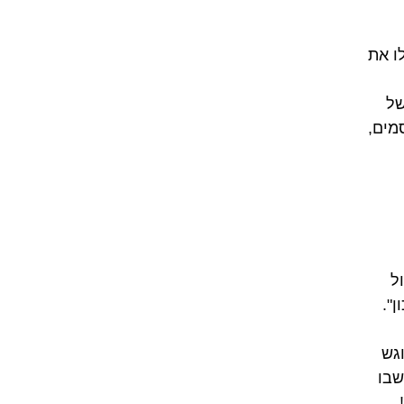
ו את
של
מים,
ל
".
גש
שבו