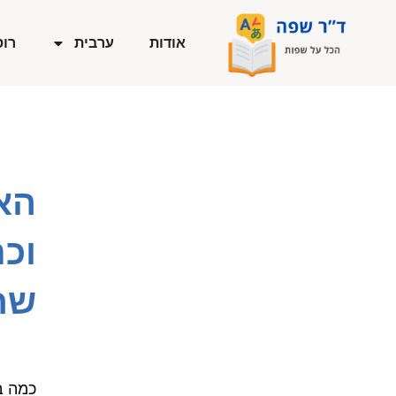
ילוג
תוכן
אודות
ערבית
רוס
הא
וכ
שחי
כמה ב