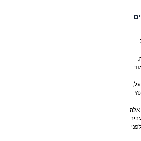
ים
ינה,
וד
על,
כי ההקשר ברור. "Voy al cine" (אני הולך לקולנוע) במקום "Yo
 אלה
ביר
פני