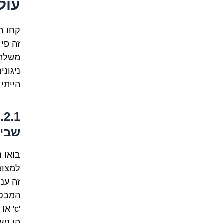
עול
קחו ר
זה פי
משלה,
ניגונ
הייתי
1
שבינ
בואו 
למצוא
זה עני
המבטא הקס
'c' או 'z', לעומת ה-
הן נשמעות כמו 's' רגיל