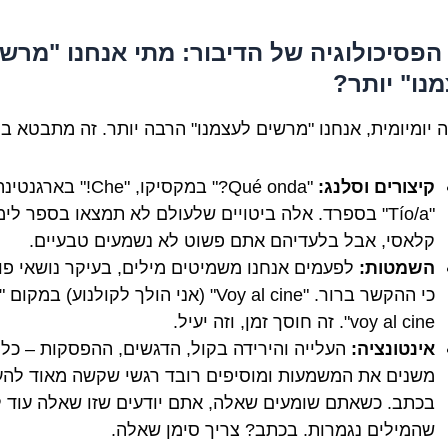
2.. הפסיכולוגיה של הדיבור: מתי אנחנו "מרש
נו" יותר?
 יומיומית, אנחנו "מרשים לעצמנו" הרבה יותר. זה מתבטא ב:
קיצורים וסלנג:
"Qué onda?" במקסיקו, "Che!" בארגנט
"Tío/a" בספרד. אלה ביטויים שלעולם לא תמצאו בספר לימ
קלאסי, אבל בלעדיהם אתם פשוט לא נשמעים טבעיים.
השמטות:
לפעמים אנחנו משמיטים מילים, בעיקר נושאי פו
voy al cine". זה חוסך זמן, וזה יעיל.
אינטונציה:
העלייה והירידה בקול, הדגשים, ההפסקות – כל
משנים את המשמעות ומוסיפים רובד רגשי שקשה מאוד להע
בכתב. כשאתם שומעים שאלה, אתם יודעים שזו שאלה עוד ל
שהמילים נגמרות. בכתב? צריך סימן שאלה.