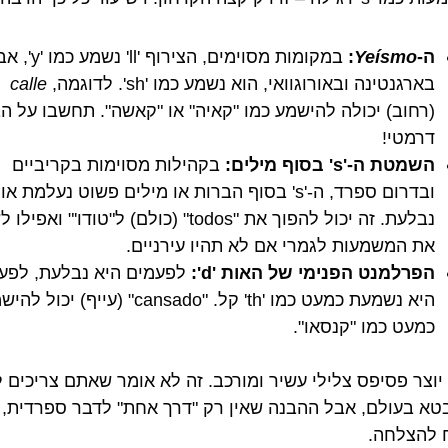
ה-
Yeísmo
:
במקומות מסוימים, הצירוף 'll' נשמ
בארגנטינה ובאורוגוואי, הוא נשמע כמו 'sh'. לדוגמה,
calle
(רחוב) יכולה להישמע כמו "קאיה" או "קאשה". תחשבו על ה
דרמטי!
השמטת ה-'s' בסוף מילים:
בקהילות מסוימות בקריביים
ובדרום ספרד, ה-'s' בסוף הברות או מילים פשוט נעלמת או
נבלעת. זה יכול להפוך את "todos" (כולם) ל"טודו'" ואפ
את המשמעות לגמרי אם לא תהיו עירניים.
הפרלמנט הפנימי של האות 'd':
לפעמים היא נבלעת, לפע
היא נשמעת כמעט כמו 'th' קל. "cansado" (עייף) יכול
כמעט כמו "קנסאו".
 יוצר פסיפס צלילי עשיר ומורכב. זה לא אומר שאתם צריכים 
טא בעולם, אבל ההבנה שאין רק "דרך אחת" לדבר ספרדית, 
להצלחה.