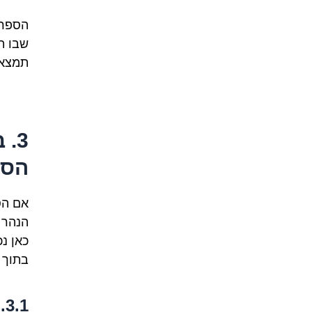
הספרד
שבו ה
תמצאו
3.
הספ
אם הס
הנהר 
כאן נ
בתוך 
1