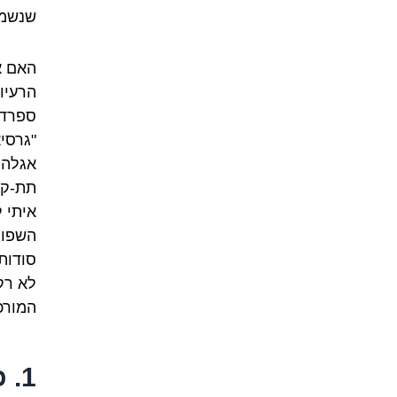
שנשמע
האם א
הרעיו
ספרדי
"גרסי
אגלה 
תת-קר
איתי 
השפות
סודות
לא רק
המורכ
1.