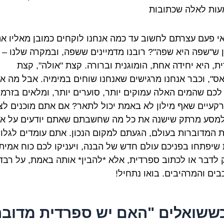
ות לאלה שכתובות
י פעם עצרתם לחשוב עד כמה אנחנו לוקחים כמובן מאליו א
ן ש"שפה היא שפה"? רובנו מדמיינים ששפה, ובמקרה שלנו –
ת, היא יחידה אחת, הומוגנית וברורה. קצת "אולה", קצת
אס", וכבר אנחנו מרגישים שאנחנו שוחים במימיה. אבל מה א
לכם שהמים האלה עמוקים יותר, סוערים יותר, ומלאים בזרמי
קעיים שאף מילון לא באמת יכול לתאר? אם אתם מוכנים לצ
למסע מרתק שישנה את כל מה שחשבתם שאתם יודעים על א
 המדוברות בעולם, הגעתם למקום הנכון. אתם עומדים לגלו
 שיפתחו בפניכם עולם חדש של הבנה, ויעניקו לכם כוח אמיתי
 לדבר או לכתוב ספרדית, אלא *להבין* אותה באמת, על רבד
בים והמרהיבים. בואו נתחיל!
 כששואלים "האם יש ספרדית מדוב