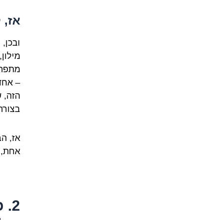
אז, 
ובכן,
מילון,
מתפתח
– אחד
הזה, 
בצורה
אז, ה
אחת, 
2.