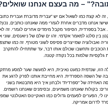
ובה?" – מה בעצם אנחנו שואלים?
, זה לא קצת כמו לשאול אם יש "עברית מדוברת ועברית כתוב
שיש! אנחנו מדברים אחרת לגמרי ממה שאנחנו כותבים, נכון?
. אבל בספרדית, הסיפור מקבל מימדים אחרים לגמרי. זה לא
ן בין סלנג למאמר אקדמי. זהו ים שלם של ניואנסים, שוני אז
ריה ואבולוציה שמייצרים פסיפס לשוני מטורף. זה כמו שתצפו
הכוכבים ותחשבו שכולם אותו דבר, עד שתתחילו להתקרב
ת גלקסיות שלמות בכל נקודה קטנה.
 הזו, שנדמית כמעט נאיבית, היא למעשה שער למסע מרתק 
בה של השפה הספרדית. היא מחייבת אותנו לפרק לרגע את
ה האחידה של "ספרדית" ולבחון איך היא מתבטאת בשני
רים: בקולות שאנחנו משמיעים, ובסימנים שאנחנו רושמים.
נו לי, הפערים לפעמים גדולים כמו האוקיינוס האטלנטי שמפר
פרד לדרום אמריקה.