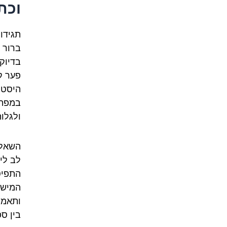
וכת
תגידו
ברור 
בדיוק
פער קט
היסטו
במפת 
ולגלו
השאלה
לב לי
התפיס
המישו
ותאמי
בין ס