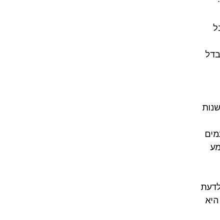
ע כמו 'y', אבל
בדל
ילו לשנות
מים
 להישמע
לדעת
היא