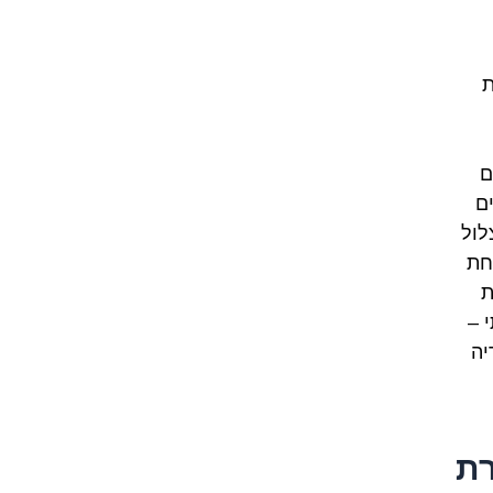
ת
ם
ם
לול
חת
ת
 –
יה
רת