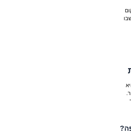
ום
בו
יא
.
פה?