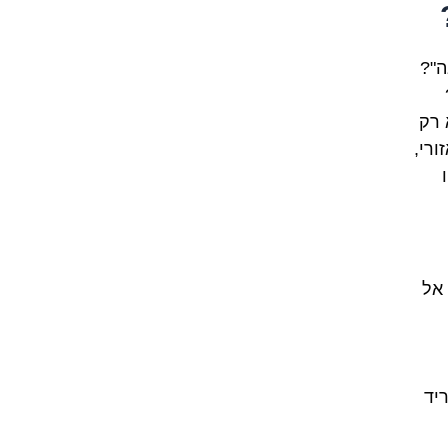
ה"?
 רק
ורי,
אל
יד