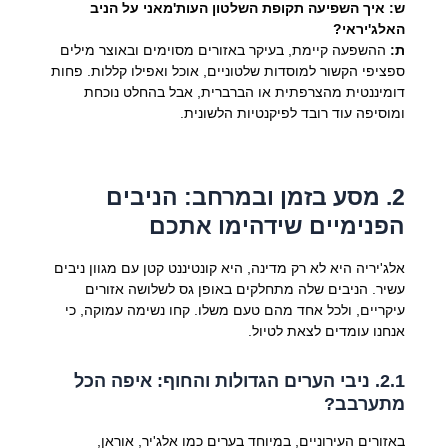
ש: איך השפיעה תקופת השלטון העות'מאני על הניב
האלג'יראי?
ת:
ההשפעה קיימת, בעיקר באזורים מסוימים ובאוצר מילים
ספציפי הקשור למוסדות שלטוניים, אוכל ואפילו קללות. פחות
דומיננטית מהצרפתית או הברברית, אבל בהחלט נוכחת
ומוסיפה עוד רובד לפיקנטיות הלשונית.
2. מסע בזמן ובמרחב: הניבים
הפנימיים שידהימו אתכם
אלג'יריה היא לא רק מדינה, היא קונטיננט קטן עם מגוון ניבים
עשיר. הניבים שלה מתחלקים באופן גס לשלושה אזורים
עיקריים, ולכל אחד מהם טעם משלו. קחו נשימה עמוקה, כי
אנחנו עומדים לצאת לטיול.
2.1. ניבי הערים הגדולות והחוף: איפה הכל
מתערבב?
באזורים העירוניים, במיוחד בערים כמו אלג'יר, אוראן,