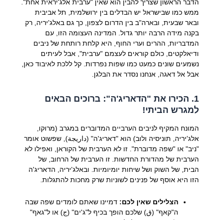
הדבר הראשון שצריך להבין הוא שאין "ערבית אלג'יראית אחת".
ממש כמו שבישראל יש הבדלים בין ירושלמית, תל אביבית
ובאר שבעית, ובארה"ב בין הדרום לצפון, כך גם באלג'יריה, רק
בקנה מידה הרבה יותר גדול. המדינה העצומה הזו, עם
המדבריות, ההרים וערי החוף, היא קלחת רותחת של ניבים
ודיאלקטים, כולם קוראים לעצמם "ערבית", אבל לעיתים
נשמעים שונים כמעט כמו שפות נפרדות. קל ללכת לאיבוד כאן,
אבל אל דאגה, אנחנו נסדר את הבלגן.
1. הכירו את "הדאריג'ה": ברוכים הבאים
למגרש הביתי!
המונח המקיף לניבים הערביים המדוברים במגרב (מרוקו,
אלג'יריה, תוניסיה ולוב) הוא "דאריג'ה" (داريجة), שפשוט אומר
"ניב" או "שפה מדוברת". זו לא הערבית של הקוראן, ואפילו לא
הערבית של מהדורת החדשות. זו הערבית של הרחוב, של
הבית, של השוק ושל שיחות יומיומיות. ובאלג'יריה, הדאריג'ה
הזו היא אוסף של פנינים לשוניות שרק מחכות להתגלות.
הצלילים שאין לכם:
דמיינו שאתם לומדים שפה שבה
ה"קאף" (ق) שלכם הופך בכיף ל"ג'ים" (ج) או ל"גאף"