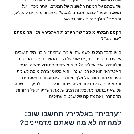
שחשבתם על המפה הלשונית של המגרב, ויותר מכך – על
מושג ה"שפה" עצמו. מוכנים למסע? כי אנחנו עומדים להפליג,
והאמת? הולך להיות שווה כל רגע.
הקסם הבלתי מוסבר של הערבית האלג'יראית: יותר מסתם
"עוד ניב"?
בואו נדבר תכל'ס: כשמישהו אומר "ערבית", רובנו מיד חושבים
על ערבית ספרותית, או אולי על הניב המצרי המוכר מסרטים
וטלוויזיה. אבל אלג'יריה? היא משחקת במגרש משלה. הניב
האלג'יראי הוא לא רק "שונה", הוא פשוט יצירת מופת לשונית
בפני עצמה, תוצר של אלף ואחת דרכים שבהן ההיסטוריה
והגיאוגרפיה רקמו יחד משהו ייחודי ובלתי ניתן לחיקוי. זו שפה
שנושאת בתוכה את צלקות הכיבוש, את השריקות של הרוחות
מהסהרה, ואת צחוקם של שבטים עתיקים.
"ערבית" באלג'יר? תחשבו שוב:
למה זה לא מה שאתם מדמיינים?