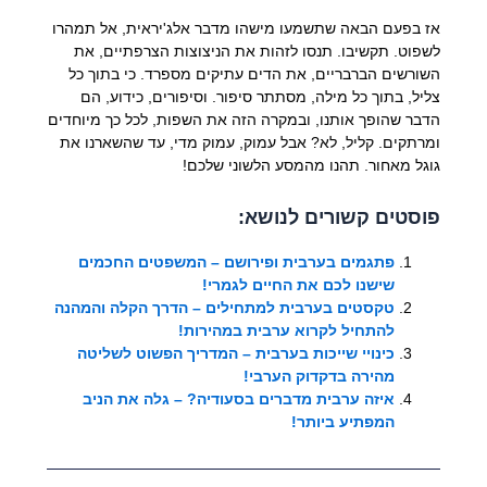
אז בפעם הבאה שתשמעו מישהו מדבר אלג'יראית, אל תמהרו
לשפוט. תקשיבו. תנסו לזהות את הניצוצות הצרפתיים, את
השורשים הברבריים, את הדים עתיקים מספרד. כי בתוך כל
צליל, בתוך כל מילה, מסתתר סיפור. וסיפורים, כידוע, הם
הדבר שהופך אותנו, ובמקרה הזה את השפות, לכל כך מיוחדים
ומרתקים. קליל, לא? אבל עמוק, עמוק מדי, עד שהשארנו את
גוגל מאחור. תהנו מהמסע הלשוני שלכם!
פוסטים קשורים לנושא:
פתגמים בערבית ופירושם – המשפטים החכמים
שישנו לכם את החיים לגמרי!
טקסטים בערבית למתחילים – הדרך הקלה והמהנה
להתחיל לקרוא ערבית במהירות!
כינויי שייכות בערבית – המדריך הפשוט לשליטה
מהירה בדקדוק הערבי!
איזה ערבית מדברים בסעודיה? – גלה את הניב
המפתיע ביותר!