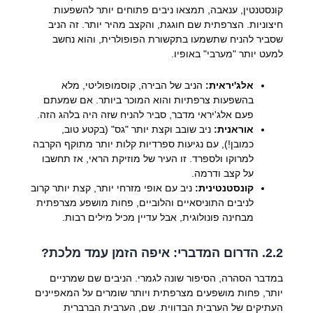
קונסטנטין, ענאבה, תמצאו ניבים פתוחים יותר להשפעות
חיצוניות. הצרפתית שם חוגגת, והקצב מהיר יותר. זה הניב
שסביר להניח שתשמעו בתקשורת הפופולרית, והוא נחשב
למעט יותר "מערבי" באופיו.
אלג'יראית:
הניב של הבירה, קוסמופוליטי, מלא
בהשפעות צרפתיות והוא המוכר ביותר. אם שמעתם
פעם אלג'יראי מדבר, סביר להניח שזה היה בלהג הזה.
אוראנית:
ניב שובב וקצת יותר "גס" (בקטע טוב,
כמובן!), עם נגיעות ספרדיות קלות יותר מתוקף הקרבה
למרוקו ולספרד. זו העיר של מוזיקת הראי, אז תחשבו
על קצב ודרמה.
קונסטנטינית:
ניב עם אופי מזרחי יותר, קצת יותר קרוב
לניבים התוניסאיים והלוביים, פחות מושפע מצרפתית
מבחינה פונולוגית, אבל עדיין מכיל מילים רבות.
2.2. הדרום המדברי: איפה הזמן עמד מלכת?
במדבר הסהרה, הסיפור שונה לגמרי. הניבים שם שמרניים
יותר, פחות מושפעים מצרפתית ויותר שומרים על המאפיינים
העתיקים של הערבית הבדווית. שם, הערבית הברברית