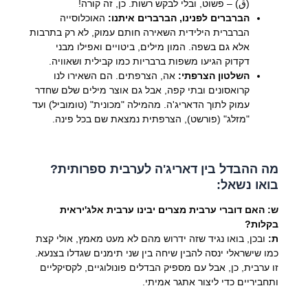
(ڨ) – פשוט, ובלי לבקש רשות. כן, זה קורה!
הברברים לפנינו, הברברים איתנו:
האוכלוסייה
הברברית הילידית השאירה חותם עמוק, לא רק בתרבות
אלא גם בשפה. המון מילים, ביטויים ואפילו מבני
דקדוק הגיעו משפות ברבריות כמו קבילית ושאוויה.
השלטון הצרפתי:
אה, הצרפתים. הם השאירו לנו
קרואסונים ובתי קפה, אבל גם אוצר מילים שלם שחדר
עמוק לתוך הדאריג'ה. מהמילה "מכונית" (טומוביל) ועד
"מזלג" (פורשט), הצרפתית נמצאת שם בכל פינה.
מה ההבדל בין דאריג'ה לערבית ספרותית?
בואו נשאל:
ש: האם דוברי ערבית מצרים יבינו ערבית אלג'יראית
בקלות?
ת:
ובכן, בואו נגיד שזה ידרוש מהם לא מעט מאמץ, אולי קצת
כמו שישראלי ינסה להבין שיחה בין שני תימנים שגדלו בצנעא.
זו ערבית, כן, אבל עם מספיק הבדלים פונולוגיים, לקסיקליים
ותחביריים כדי ליצור אתגר אמיתי.