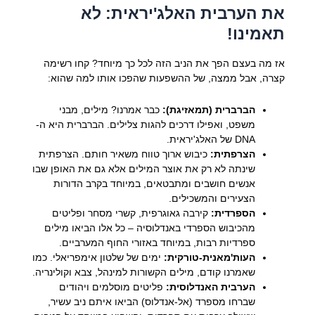
את הערבית האלג'יראית: לא
תאמינו!
אז מה בעצם הפך את הניב הזה לכל כך מיוחד? קחו רשימה
קצרה, אבל ממצה, של ההשפעות שהפכו אותו למה שהוא:
הברברית (תמאזיגת):
כבר אמרנו? מילים, מבני
משפט, ואפילו דרכים להגות צלילים. הברברית היא ה-
DNA של האלג'יראית.
הצרפתית:
כיבוש ארוך טווח משאיר חותם. הצרפתית
שינתה לא רק את אוצר המילים אלא גם את האופן שבו
אנשים חושבים ומתבטאים, במיוחד בקרב הדורות
הצעירים והמשכילים.
הספרדית:
קירבה גאוגרפית, קשרי מסחר ופליטים
מהכיבוש הספרדי באנדלוסיה – כל אלו הביאו מילים
ספרדיות רבות, במיוחד באזורי החוף המערביים.
העות'מאנית-טורקית:
ימים של שלטון אימפריאלי. כמו
שאמרנו קודם, מילים הקשורות למינהל, צבא וקולינריה.
הערבית האנדלוסית:
פליטים מוסלמים ויהודים
שברחו מספרד (אל-אנדלוס) הביאו איתם ניב עשיר,