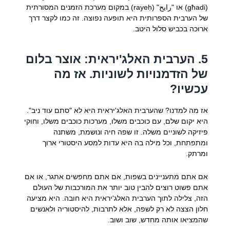
(għadi) או "رايح" (rayeḥ) במקום מערכת הזמנים המסורתית
של הערבית הספרותית היא תופעה נפוצה. זה כמו לקצר דרך
ארוכה בכביש סלול היטב.
5. הערבית האלג'יראית: אוצר בלום
של הזדמנויות לשוניות. אז מה
עכשיו?
אז מה למדנו? שהערבית האלג'יראית היא לא "סתם עוד ניב".
היא יקום שלם, עם כוכבים משלו, מערכות כוכבים משלו, וחוקי
פיזיקה לשוניים משלה. זו שפה חיה ונושמת, משתנה
ומתפתחת, וכל מילה בה היא עדות למסע היסטורי ארוך
ומרתק.
אם אתם מתעניינים בשפות, אם אתם מחפשים אתגר, או אם
אתם פשוט רוצים להבין טוב יותר את המורכבות של העולם
הזה, צלילה לתוך הערבית האלג'יראית היא חובה. היא מציעה
חלון הצצה לא רק לשפה, אלא לתרבות, להיסטוריה ולאנשים
שהמציאו אותה מחדש, שוב ושוב.