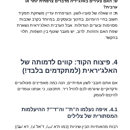
ש: האם צעירים באלג'יריה מדברים צרפתית יותר או
ערבית?
ת:
זו שאלה של סוציו-לשון. הצרפתית עדיין משחקת תפקיד
חשוב בחיי היומיום, בחינוך ובעסקים, במיוחד בקרב שכבות
מסוימות ובערים הגדולות. אבל הערבית האלג'יראית נשארת
שפת האם והזהות. לרוב, יש מעבר שוטף בין השפות, תלוי
בהקשר.
4. פיצוח הקוד: קווים לדמותה של
האלג'יראית (למתקדמים בלבד!)
אם אתם חובבי לשון אמיתיים, הנה כמה מאפיינים פונולוגיים
ודקדוקיים שיגרמו לכם להזיל ריר. תתכוננו, כי אנחנו עומדים
להיכנס לעומק.
4.1. איפה נעלמו ה"ת'" וה"ד'"? ההיעלמות
המסתורית של צלילים
רבות מהאותיות הבין-שיניות (כמו ת'א /ث/, ד'אל /ذ/, ז'א /ظ/)