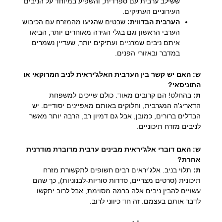
ששילב ערבית עם ספרדית, והשפיע במיוחד על הניבים
העירוניים העתיקים.
הערבית הבדווית:
שבטים שהגיעו מהמזרח עם הכיבוש
הערבי הראשון וגם בגלי הגירה מאוחרים יותר, הביאו
איתם ניבים שמרניים ועתיקים יותר, שעדיין נשמרים
במדבר ובאזורי הפנים.
ש: האם יש קשר בין הערבית האלג'יראית לניב המרוקאי או
התוניסאי?
ת:
בהחלט! הם קרובים מאוד. כולם שייכים למשפחת
הדאריג'ה המגרבית, וחלוקים באותם מאפיינים יסודיים. יש
הבדלים ברורים, כמובן, אבל גם דמיון רב, הרבה יותר מאשר
לניבים מזרח תיכוניים.
ש: האם דוברי אלג'יראית מבינים ערבית מדוברת מודרנית
אחרת?
ת:
תלוי בניב. אלג'יראים רבים חשופים לתקשורת מזרח
תיכונית (סרטים מצריים, סדרות סוריות-לבנוניות), כך שהם
עשויים להבין ניבים אלה ברמה מסוימת, אבל לרוב יתקשו
לדבר אותם בעצמם. זה חד כיווני לרוב.