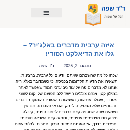
ילוג
תוכן
איזה ערבית מדברים באלג'יר? –
גלו את הדיאלקט הסודי!
נובמבר 2, 2025
ד"ר שפה
שכחו כל מה שחשבתם שאתם יודעים על ערבית. ברצינות,
תשאירו את הדעות הקדומות בכניסה. כי כשמדובר באלג'יריה,
אנחנו לא מדברים פה על עוד ניב ערבי חמוד שאפשר לאתר
במילון קטן. אנחנו צוללים היישר ללב הפועם של יקום לשוני
מסחרר, שכולו הפתעות, השפעות היסטוריות עמוקות ורבדים
תרבותיים שלא מפסיקים לרתק. אם אי פעם תהיתם איך
נשמעת שפה שחטפה קצת ברברית לרוחב הפנים, קיבלה
חיבוק חם מצרפתית עסיסית, וספגה קצת השראה טורקית
וספרדית בדרך, אז הגעתם למקום הנכון. תתכוננו לגלות עולם
שלם שפשוט לא תאמינו שקיים, עולם שישנה את כל מה