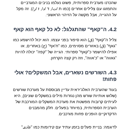
שהכרנו מערבית ספרותית, פשוט נעלמו בניבים המגרביים
והתמזגו עם צלילים אחרים (כמו ת /ت/, ד /د/, ז /ز/). זה מקל
על ההגייה, אבל מקשה על הזיהוי הראשוני.
4.2. ה"קאף" שהתגלגל: לא כל קאף הוא קאף
צליל ה"קאף" (ق) הוא סיפור בפני עצמו. הוא יכול להישמע כמו
"גאף" (ڨ) באזורים מסוימים, כמו "ח'אף" (خ) באחרים, או
אפילו להישמר כ"קאף" ספרותי. הגייה של "קפה" יכולה להיות
"גאווה" או "כ'אווה", וזה רק קצה הקרחון.
4.3. השורשים נשארים, אבל המשקלים? אולי
פחות!
בעוד שהערבית האלג'יראית עדיין מבוססת על מערכת שורשים
(שלוש אותיות שורש מהן נגזרות מילים במשקלים שונים), היא
לעיתים קרובות מפשטת את מערכת המשקלים המורכבת של
הערבית הספרותית, במיוחד בפעלים. חלק מהמבנים
הדקדוקיים הופכים פחות מורכבים.
לדוגמה: בניית פעלים בזמן עתיד עם קידומות כמו "غادي"