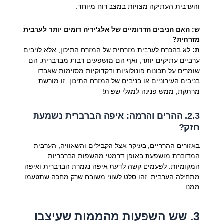
והערבית העתיקה מצויות במצב רוח מיוחד.
ש: האם הניבים הדרומיים של אלג'יריה דומים יותר לערבית
מזרחית?
ת:
לא בהכרח לערבית מזרחית של המזרח התיכון, אלא לניבים
ערביים עתיקים יותר, ואף הם מושפעים רבות מברברית. הם
שומרים על תכונות פונולוגיות ודקדוקיות מסוימות שאבדו
בניבים העירוניים או בניבים של המזרח התיכון. זו מורשת
מרתקת, ממש פנינה למגלי שפות!
2.3. ההרים והרמה: איפה הברברית נשמעת
חזק?
באזורים ההרריים, בעיקר אצל הקבילים והשאוויה, הערבית
המדוברת מושפעת באופן דרמטי מהשפות הברבריות
המקומיות. לפעמים קשה לדעת איפה נגמרת הברברית ואיפה
מתחילה הערבית. זהו סלט לשוני משובח שרק מחכה שתטעמו
ממנו.
3. שש השפעות מהממות שעיצבו