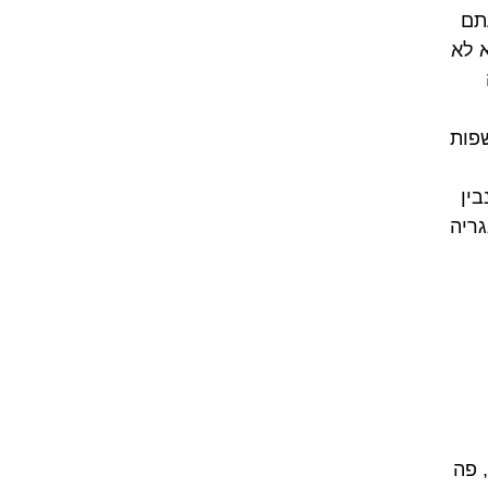
תם
א לא
פות
בין
גריה
 פה