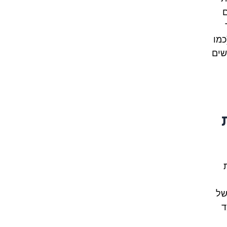
כמו
שים
 קהילות
של
ד