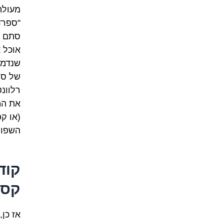
מעולה
"ספרדי
סתם מ
אוכל 
שנדמה
של ספ
רלוונ
את הה
(או קפ
השפות
קוד
קסט
אז כן