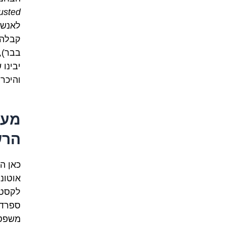
usted
לאנשי
קבלה 
בבר),
יבינו 
והיכר
מעב
הרש
אוטונו
לקסטי
ספרדי
משפטי 