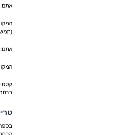
אתם:
המקומ
(תמשיך
אתם:
המקומ
קסטיל
ברחבי
טריק קטן:
בספרד
הבחנה