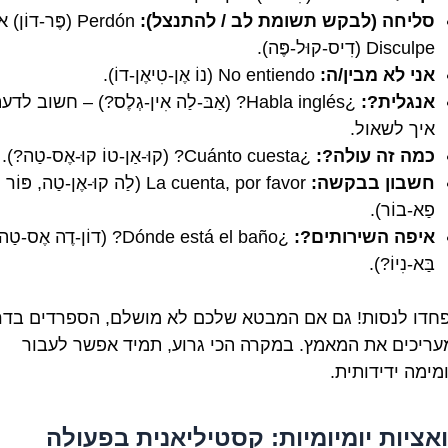
סליחה (לבקש תשומת לב / להתנצל):
Perdón (פֶּר-דוֹן) 
Disculpe (דִיס-קוּל-פֶּה).
אני לא מבין/ה:
No entiendo (נוֹ אֶן-טִיאֶן-דוֹ).
אנגלית?:
¿Habla inglés? (אַבּ-לַה אִין-גְלֶס?) – חשוב לדע
איך לשאול.
כמה זה עולה?:
¿Cuánto cuesta? (קוּ-אַן-טוֹ קוּ-אֶס-טַה?).
חשבון בבקשה:
La cuenta, por favor (לַה קוּ-אֶן-טַה, פּוֹר
פַא-בוֹר).
איפה השירותים?:
¿Dónde está el baño? (דוֹן-דֶה אֶס-
בַּא-נִיוֹ?).
חדו לנסות! גם אם המבטא שלכם לא מושלם, הספרדים בדר
עריכים את המאמץ. במקרה הכי גרוע, תמיד אפשר לעבור
מימה ידידותית.
אציות יומיומיות: קסטיליאנית בפעולה