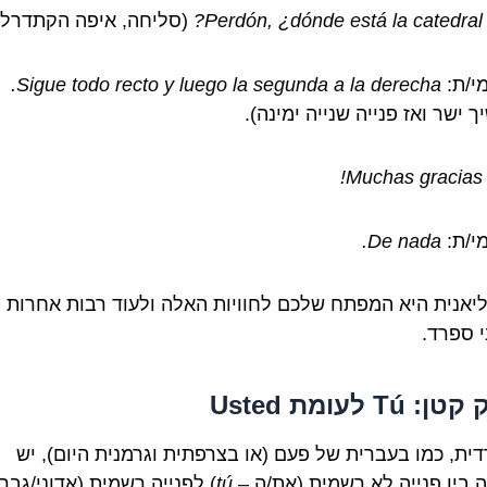
Perdón, ¿dónde está la catedral?
(סליחה, איפה הקתדרלה
י/ת:
Sigue todo recto y luego la segunda a la derecha.
 ישר ואז פנייה שנייה ימינה).
Muchas gracias!
י/ת:
De nada.
יאנית היא המפתח שלכם לחוויות האלה ולעוד רבות אחרות
 ספרד.
 Tú לעומת Usted
ית, כמו בעברית של פעם (או בצרפתית וגרמנית היום), יש
 בין פנייה לא רשמית (את/ה –
tú
) לפנייה רשמית (אדוני/גבר