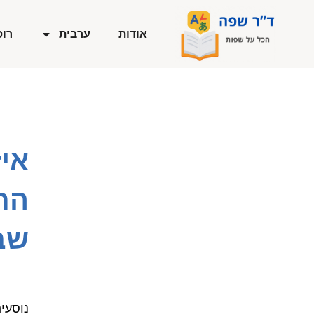
ילוג
תוכן
אודות
ערבית
רוס
אי
הת
שב
נוסעי