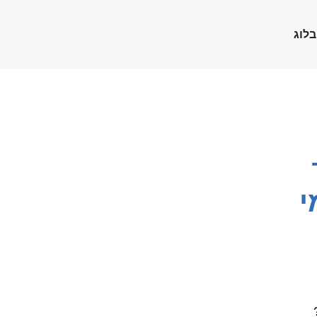
בלוג
י