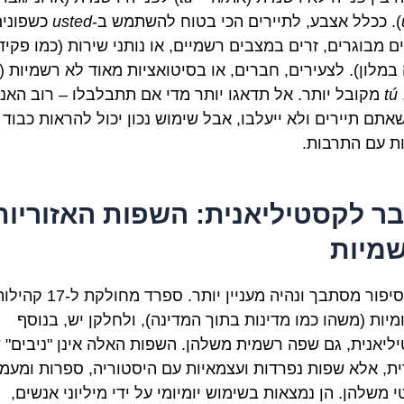
). ככלל אצבע, לתיירים הכי בטוח להשתמש ב-
usted
כשפונים
ם מבוגרים, זרים במצבים רשמיים, או נותני שירות (כמו פקיד
במלון). לצעירים, חברים, או בסיטואציות מאוד לא רשמיות (
tú
מקובל יותר. אל תדאגו יותר מדי אם תתבלבלו – רוב האנ
שאתם תיירים ולא ייעלבו, אבל שימוש נכון יכול להראות כבוד
ות עם התרבות.
ר לקסטיליאנית: השפות האזוריות
מיות
כאן הסיפור מסתבך ונהיה מעניין יותר. ספרד מחולקת ל-17
מיות (משהו כמו מדינות בתוך המדינה), ולחלקן יש, בנוסף
ליאנית, גם שפה רשמית משלהן. השפות האלה אינן "ניבים" 
ת, אלא שפות נפרדות ועצמאיות עם היסטוריה, ספרות ומעמ
משלהן. הן נמצאות בשימוש יומיומי על ידי מיליוני אנשים,