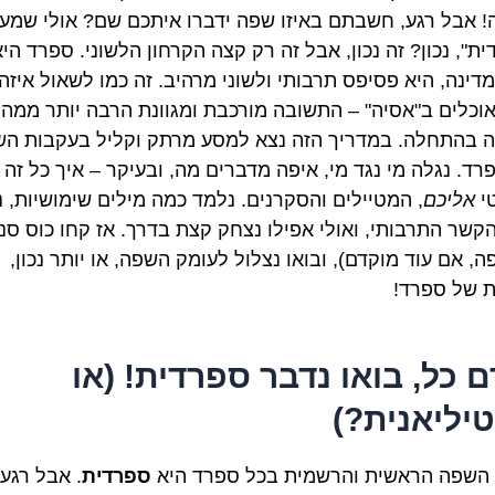
! אבל רגע, חשבתם באיזו שפה ידברו איתכם שם? אולי שמע
ת", נכון? זה נכון, אבל זה רק קצה הקרחון הלשוני. ספרד הי
דינה, היא פסיפס תרבותי ולשוני מרהיב. זה כמו לשאול איזה
אוכלים ב"אסיה" – התשובה מורכבת ומגוונת הרבה יותר ממה
 בהתחלה. במדריך הזה נצא למסע מרתק וקליל בעקבות הש
רד. נגלה מי נגד מי, איפה מדברים מה, ובעיקר – איך כל זה
טי
אליכם
, המטיילים והסקרנים. נלמד כמה מילים שימושיות, נ
קשר התרבותי, ואולי אפילו נצחק קצת בדרך. אז קחו כוס סנ
ה, אם עוד מוקדם), ובואו נצלול לעומק השפה, או יותר נכון,
 של ספרד!
ם כל, בואו נדבר ספרדית! (או
יליאנית?)
, השפה הראשית והרשמית בכל ספרד היא
ספרדית
. אבל רגע,