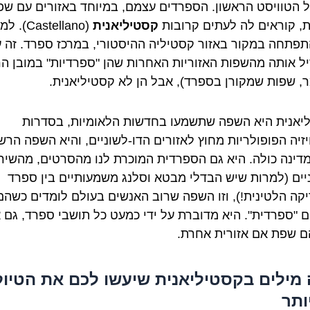
 הטוויסט הראשון. הספרדים עצמם, במיוחד באזורים עם שפ
ת, קוראים לה לעתים קרובות
קסטיליאנית
(Castellano
תפתחה במקור באזור קסטיליה ההיסטורי, במרכז ספרד. זה ע
ל אותה מהשפות האזוריות האחרות שהן "ספרדיות" במובן ה
ר, שפות שמקורן בספרד), אבל הן לא קסטיליאנית.
יאנית היא השפה שתשמעו בחדשות הלאומיות, בסדרות
יזיה הפופולריות מחוץ לאזורים הדו-לשוניים, והיא השפה הר
דינה כולה. היא גם הספרדית המוכרת לנו מהסרטים, מהשיר
יים (למרות שיש הבדלי מבטא וסלנג משמעותיים בין ספרד
קה הלטינית!), וזו השפה שרוב האנשים בעולם לומדים כשהם
ם "ספרדית". היא מדוברת על ידי כמעט כל תושבי ספרד, גם 
ם שפת אם אזורית אחרת.
מילים בקסטיליאנית שיעשו לכם את הטיול
ותר