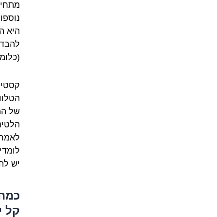
מתחיל
נוספו
היא ה
להבדי
(כלומ
קסטיל
הטלוו
של המ
הלטינ
לאמרי
לומדי
יש לה
כמה 
קל י