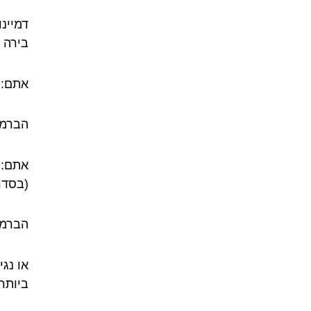
דמיינ
בירה וצלחת חמו
אתם:
הברמן
אתם:
(בסדר
הברמן
או נג
ביותר