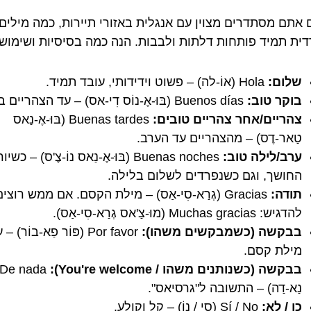
 אתם מסתדרים מצוין עם אנגלית באזורי תיירות, כמה מילים
ית תמיד פותחות דלתות ולבבות. הנה כמה בסיסיות ושימושי
שלום:
Hola (אוֹ-לה) – פשוט וידידותי, עובד תמיד.
בוקר טוב:
Buenos días (בּוּ-אֶ-נוֹס דִי-אס) – עד הצהריים בערך.
צהריים/אחר צהריים טובים:
Buenas tardes (בּוּ-אֶ-נַאס
טַאר-דֶס) – מהצהריים עד הערב.
ערב/לילה טוב:
Buenas noches (בּוּ-אֶ-נַאס נוֹ-צֶ'ס) – כשי
החושך, וגם כשנפרדים לשלום בלילה.
תודה:
Gracias (גְרַא-סִי-אַס) – מילת הקסם. אם ממש רוצי
להדגיש: Muchas gracias (מוּ-צַ'אס גְרַא-סִי-אַס).
בבקשה (כשמבקשים משהו):
Por favor (פּוֹר פַא-בוֹר) –
מילת קסם.
בבקשה (כשנותנים משהו / You're welcome):
נַא-דַה) – התשובה ל"גרסיאס".
כן / לא:
Sí / No (סִי / נוֹ) – קל וקולע.