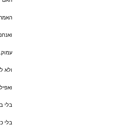
האם י
האמת 
ואנחנו
עמוק.
ולא ל
ואפילו
בלי ב
בלי כ