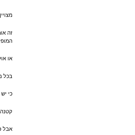
מצויין.
זה או
המופל
או או
בכל מ
כי יש
קטנה.
אבל כ