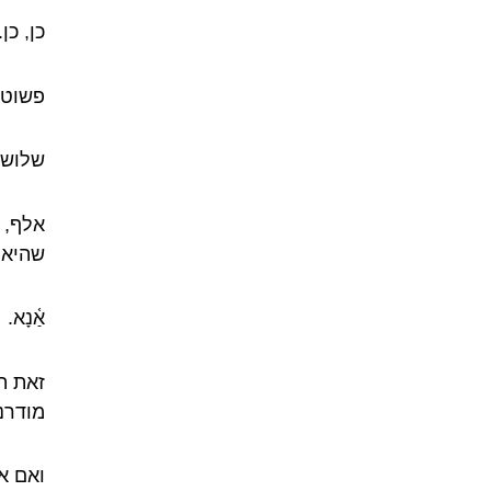
כן, כן.
פשוט 
שלוש 
אלף, 
שהיא 
אַ֫נָא.
זאת ה
מודרנית
ואם א