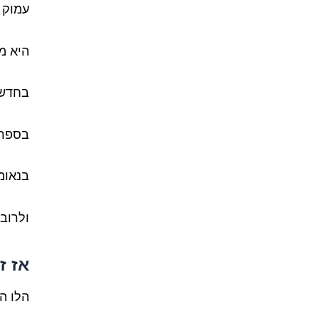
עמוק ב
היא מ
בחדשו
בספרי
בנאומ
ולרוב 
אז זה
הלו הל