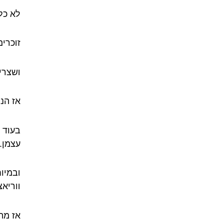
לא כל
זוכרי
ושצרי
אז הנ
בעוד 
עצמן.
ובמיו
ווריאצ
אז מה