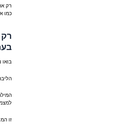
רק את
כמו א
רק 
בער
בואו 
הליבה
המילה
למצמץ
זו המ