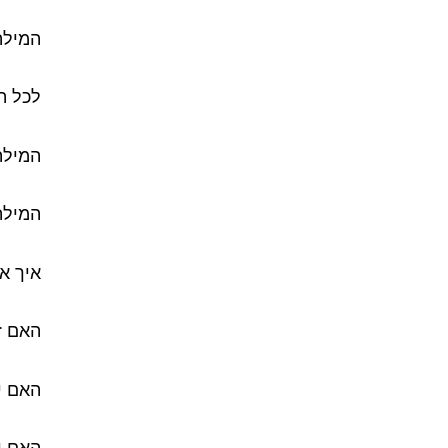
המילה
לכל ה
המילה
המילה 
איך א
האם ז
האם י