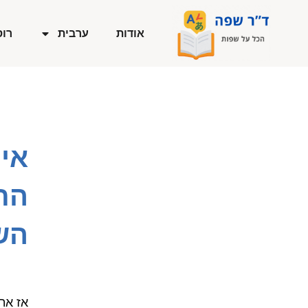
ילוג
תוכן
אודות
ערבית
רוס
אי
הת
הש
אז את