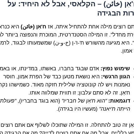
ח'אִן (خائن) – הקלאסי, אבל לא היחיד: על
ות הבגידה
ם רוצים מילה אחת להתחיל איתה, אז
ח'אִן (خائن)
היא כנרא
רת מחדל". זו המילה הסטנדרטית, המוכרת והנפוצה ביותר לת
. היא מגיעה מהשורש ח'-ו'-ן (خ-و-ن) שמשמעותו לבגוד, לרמו
אמון.
שימוש נפוץ:
אדם שבגד בחברו, באשתו, במדינתו, או באמו
הגוון הרגשי:
היא נושאת מטען כבד של הפרת אמון, חוסר
נאמנות ויש לה קונוטציה שלילית חזקה מאוד. כשמישהו נקר
ח'אִן, זה לא סתם עלבון; זו תווית שמלווה אותו.
דוגמאות:
"הוא ח'אִן של חבריו"
(הוא בוגד בחבריו),
"פעולתו
הייתה ח'יאנה"
(מעשיו היו בגידה).
'אִן זה טוב להתחלה. זו המילה שתוכלו לשלוף אם אתם רוצים
ע כלליים, אבל מה אם אתם רוצים לדייק? מה אם הבגידה הי