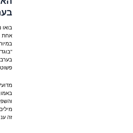
האם
בער
בואו 
אחת ל
במיוח
בערבי
פשוט 
מדוע?
באמון
והשפה
מילים 
זה עני