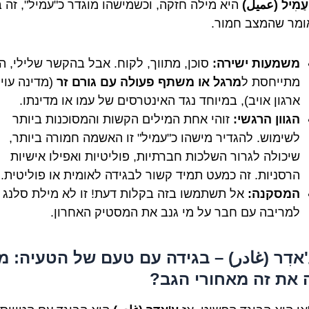
עַמִיל (عميل)
היא מילה חזקה, וכשמישהו מוגדר כ"עמיל", זה 
ומר שהמצב חמור.
משמעות ישירה:
סוכן, מתווך, לקוח. אבל בהקשר שלילי, ה
מתייחסת ל
מרגל או משתף פעולה עם גורם זר
(מדינה עוינ
ארגון אויב), במיוחד נגד האינטרסים של עמו או מדינתו.
הגוון הרגשי:
זוהי אחת המילים הקשות והמסוכנות ביותר
לשימוש. להגדיר מישהו כ"עמיל" זו האשמה חמורה ביותר,
שיכולה לגרור השלכות חברתיות, פוליטיות ואפילו אישיות
הרסניות. זה כמעט תמיד קשור לבגידה לאומית או פוליטית.
המסקנה:
אל תשתמשו בזה בקלות דעת! זו לא מילת סלנג
למריבה עם חבר על מי גנב את המסטיק האחרון.
עַ'אדִר (غادر) – בגידה עם טעם של הטעיה: מ
את זה מאחורי הגב?