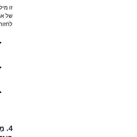
זו מי
של אמ
לחזור
4. 