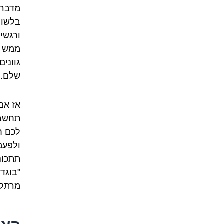
מדברי
בלשונ
ורגשי
ממש ל
גוונים
שלם.
אז אם
תחשבו
לכם ח
ולפעמ
תתכונ
"בוגד"
מרתק,