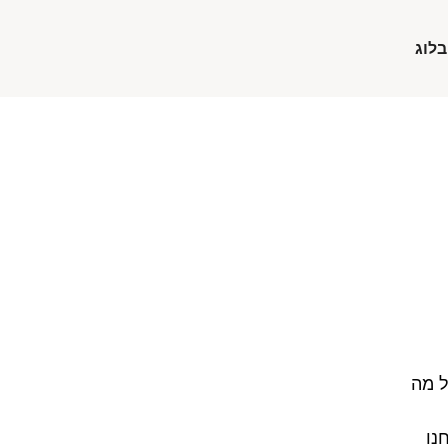
בלוג
ל מה
נו