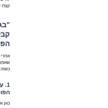
קצת י
"בג
קבל
הפר
אחרי ש
שאמרנו
כשזה 
1. 
הפול
כאן א