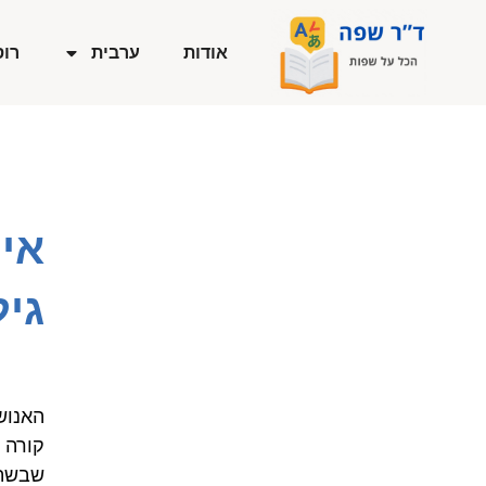
ילוג
תוכן
אודות
ערבית
רוס
איך
גיל
האנוש
קורה 
שבשתי