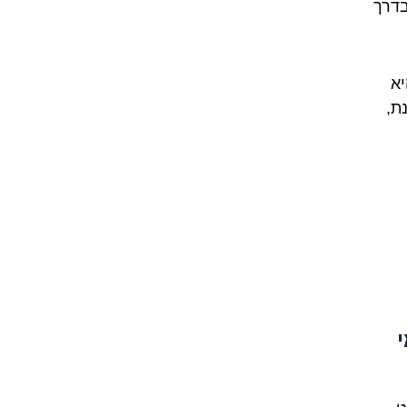
בדרך
יא
ת,
י