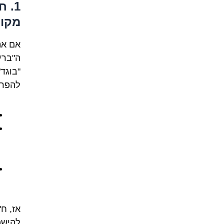
1. 
מקור
אם את
ה"ברי
"בוגד"
להפר 
אז, ח
להישמ