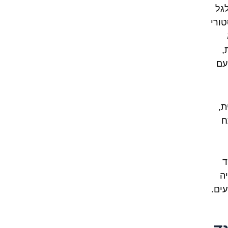
גל
טורי
,
עם
ת,
ח
ד
יה
ים.