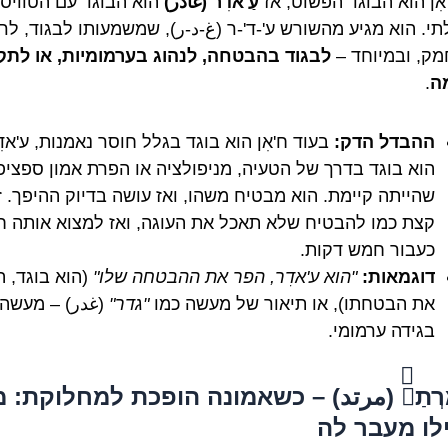
אִן הוא הבוגד הפשוט, אז
עַ'אדִר (غادر)
הוא הבוגד עם הטוויס
תי. הוא מגיע מהשורש ע'-ד'-ר (غ-د-ر), שמשמעותו לבגוד, לר
ק, ובמיוחד –
לבגוד בהבטחה, לנהוג בערמומיות, או לתק
ה
.
ההבדל הדק:
בעוד ח'אִן הוא בוגד בגלל חוסר נאמנות, ע'אדִ
הוא בוגד בדרך של הטעיה, מניפולציה או הפרת אמון ספציפ
שהייתה קיימת. הוא מבטיח משהו, ואז עושה בדיוק ההיפך. ז
קצת כמו להבטיח שלא תאכל את העוגה, ואז למצוא אותה 
כעבור חמש דקות.
דוגמאות:
"הוא ע'אדִר, הפר את ההבטחה שלו"
(הוא בוגד, 
את הבטחתו), או תיאור של מעשה כמו
"גדר"
(غدر) – מעשה
בגידה ערמומי.
מֻרְתַדّ (مرتد) – כשאמונה הופכת למחלוקת: 
לו מעבר לה