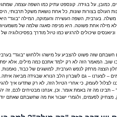
ם, כמובן, על בגידה. קונספט עתיק כמו השפה עצמה, שמתגל
ות העולם בצורות שונות, כל אחת נושאת משקל תרבותי, היס
 משלה. בערבית, השפה העשירה והעמוקה, המילה "בוגד" היא
א מילה אחת פשוטה. היא מניפה סאגה שלמה של משמעויות
 וניואנסים שיכולים להרגיש כמו טיול מודרך בפסיכולוגיה של 
 חשבתם שזה פשוט להצביע על מישהו וללחוש "בוגד" בערבי
 שוב. המאמר הזה לא רק ילמד אתכם כמה מילים, אלא יפת
לון הצצה מרתק לנפש הערבית, למושגים של כבוד, נאמנות,
ים – לצערנו – גם לשברון הלב הנורא שבגידה מביאה איתה.
נו לצלול לעומק, כי אחרי הטיול הזה, לא רק שתדעו איך להגי
 – תבינו מה זה באמת אומר. וכן, אנחנו מבטיחים לכם, זה יה
 מצחיק לפעמים, ולגמרי ישבור את מה שחשבתם שאתם יודע