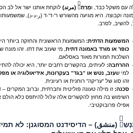
לה עם משקל כבד, ו
מֻרְתַדّ (مرتد)
לוקחת אותנו ישר אל לב הסו
ונה וקבוצה. היא מגיעה מהשורש ר'-ד'-ד (ر-د-د), שמשמעותו
, להשיב, לסרב.
המשמעות הדתית:
המשמעות הראשונית והחזקה ביותר הי
כופר או מורד באמונה דתית
, מי שעזב את דתו. זהו מונח שי
השלכות חמורות מאוד באסלאם.
ההרחבה:
לעיתים, בהקשרים רחבים יותר, היא יכולה להתי
למי ש
עזב, נטש או "בגד" בעקרונות, אידיאולוגיה או מפל
זהו סוג של "עריקה" רוחנית או רעיונית.
סכנה:
זו מילה טעונה פוליטית וחברתית, וברוב המקרים – ד
השימוש בה מחוץ להקשרים אלה עלול להיתפס כלא הולם א
אפילו פרובוקטיבי.
מֻנְשַקّ (منشق) – הדיסידנט המסוגנן: לא תמי