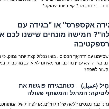
ותר… מתוחכמת? קצת יותר עמוקה?
ידה אקספרס" או "בגידה עם
ה"? חמישה מונחים שישנו לכם א
ספקטיבה
סיימנו עם ה"ח'אִן" הבסיסי, בואו נצלול קצת יותר עמוק. כי כ
, בגידה היא עניין מורכב. ומי מאיתנו לא אוהב מורכבות, במ
קשור לשפה?
עַמִיל (عميل) – כשהבגידה פוגשת את
יטיקה: המרגל והמשתף פעולה
נחנו כבר נכנסים לליגה של הגדולים, או לפחות של המתוחכמ