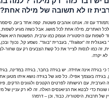
 יש דבר כזה "רק מילה"? למה בוג
בית זו לא תשובה של מילה אחת?
נתמודד עם זה. אנחנו אוהבים פשטות. קפה אחד ביום, סיסמה
כל האתרים, מילה אחת לכל מושג. אבל כשזה מגיע לשפות,
ד לשפות עם היסטוריה ועומק כמו ערבית, הפשטות היא אשלי
"בוגד" באנגלית זה "Traitor", בעברית "בוגד". נשמע קל, נכון? ובכן,
ת, זה כמו לנסות לצייר את כל קשת הצבעים רק עם שחור-לבן
לא יקרה.
 כי בגידה אינה אחידה. יש בגידה בחבר, בגידה במדינה, בגיד
, בגידה בעצמך אפילו. כל סוג של בגידה נושא איתו מטען אחר
 הערבית, עם רגישותה לפרטים הקטנים ולגוונים הדקים, פי
שונות כדי לבטא את הניואנסים האלה. זה לא רק עניין של מיל
ין של תרבות, היסטוריה, כבוד, וכן – דרמה!