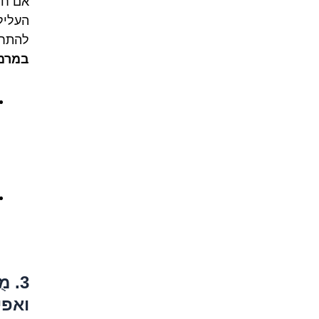
אם ח'
העליל
להתחמ
במרמ
3. 
ואפי