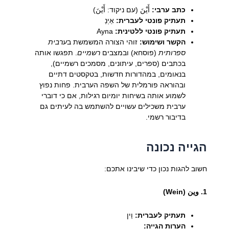
כתב ערבי:
أَيْنَ (עם ניקוד: أَيْنَ)
תעתיק פונטי לעברית:
אַיְנַ
תעתיק פונטי ללטינית:
Ayna
הקשר ושימוש:
זוהי הצורה המשמשת ב
ערבית
ספרותית
(פוסחא) ובמצבים
רשמיים
. תפגשו אותה
בכתבים (ספרים, עיתונים, מסמכים רשמיים),
בנאומים, במהדורות חדשות, בטקסטים דתיים
ובהוראה פורמלית של השפה הערבית. פחות נפוץ
לשמוע אותה בשיחות יומיום רגילות, אם כי דוברי
ערבית משכילים עשויים להשתמש בה לעיתים גם
בדיבור רשמי.
הגייה נכונה
חשוב להגות נכון כדי שיבינו אתכם:
1. وين (Wein)
תעתיק לעברית:
וֵין
הערות הגייה: