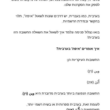
לספק את הסקרנות שלנו.
בערבית, כמו בעברית, יש דרכים שונות לשאול "איפה", תלוי
בהקשר ובמידת הרשמיות.
בואו נצלול פנימה ונלמד איך לשאול את השאלה החשובה הזו
בערבית!
איך אומרים 'איפה' בערבית?
התשובות העיקריות הן:
وين (וֵין)
أَيْنَ (אַיְנַ)
התשובה הנפוצה ביותר בערבית מדוברת היא
وين (וֵין)
.
לעומת זאת, בערבית ספרותית או בשיח רשמי יותר,
משתמשים ב-
أَيْنَ (אַיְנַ)
.