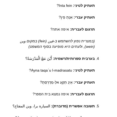
תעתיק לטיני:
Inta fein?
תעתיק עברי:
אִנְתַ פֵין?
תרגום לעברית:
איפה אתה?
(במצרית נפוץ להשתמש ב-فين (fein) במקום وين
(wein), ולעתים היא מופיעה בסוף המשפט)
בערבית ספרותית/רשמית:
أَيْنَ تقعُ الْمَدْرَسَةُ؟
תעתיק לטיני:
Ayna taqaʿu l-madrasatu?
תעתיק עברי:
אַיְנַ תַקַעֻ אלְ-מַדְרַסַתֻ?
תרגום לעברית:
איפה נמצא בית הספר?
תשובה אפשרית (מדוברת):
السيارة برا، وين المفتاح؟