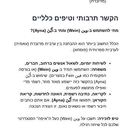
(מדוברת)
הקשר תרבותי וטיפים כלליים
מתי להשתמש ב-وين (Wein) ומתי ב-أَيْنَ (Ayna)?
הכלל החשוב ביותר הוא ההבחנה בין ערבית מדוברת (עאמיה)
לערבית ספרותית (פוסחא).
לשיחות יומיום, לשאול אנשים ברחוב, חברים,
משפחה:
השתמשו תמיד ב-
وين (Wein)
(או בגרסה
המקומית כמו فين Fein במצרים). שימוש ב-أَيْنَ
(Ayna) בהקשר כזה יישמע מאוד מוזר, רשמי מדי
ואפילו מתנשא לפעמים.
לקריאה, כתיבה רשמית, האזנה לחדשות, קריאת
הקוראן:
תפגשו את
أَيْنَ (Ayna)
. אם אתם כותבים
חיבור רשמי או נושאים נאום, זו הצורה הנכונה.
טיפ לזכירה:
חשבו על وين (Wein) כעל ה"איפה" הסטנדרטי
שלכם לכל שיחה רגילה.