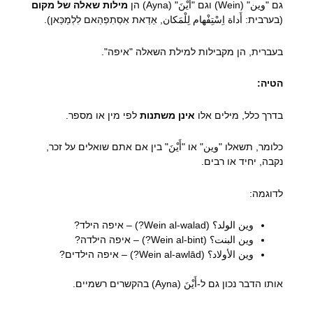
גם "وين" (Wein) וגם "أَيْنَ" (Ayna) הן
מילות שאלה של מקום
(בערבית: أَداة اِسْتِفْهام لِلْمَكان, אַדַאת אִסְתִפְהַאם לִלְמַכַּאן).
בעברית, הן מקבילות למילת השאלה "איפה".
הטיה:
בדרך כלל, מילים אלו
אינן משתנות
לפי מין או מספר.
כלומר, תשאלו "وين" או "أَيْنَ" בין אם אתם שואלים על זכר,
נקבה, יחיד או רבים.
לדוגמה:
وين الولد؟ (Wein al-walad?) – איפה הילד?
وين البنت؟ (Wein al-bint?) – איפה הילדה?
وين الأولاد؟ (Wein al-awlād?) – איפה הילדים?
אותו הדבר נכון גם ל-أَيْنَ (Ayna) בהקשרים רשמיים.