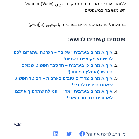
ללומדי ערבית מדוברת, התמקדו ב-وين (Wein) ובתרגול
השימוש בה במשפטים.
בהצלחה! או כמו שאומרים בערבית, بالتوفيق (בִּתַّוְפִיק)!
פוסטים קשורים לנושא:
איך אומרים בערבית "שלום" – השיטה שתגרום לכם
להישמע מקומיים בשניות!
איך אומרים כן בערבית – ההסבר הפשוט שכולם
חיפשו (מומלץ במיוחד)!
איך אומרים צהריים טובים בערבית – הביטוי הפשוט
שאתם חייבים להכיר!
איך אומרים בערבית "מה" – המילה שתהפוך אתכם
לאהובים במיוחד באזור!
הבא
מי חייב לדעת את זה?