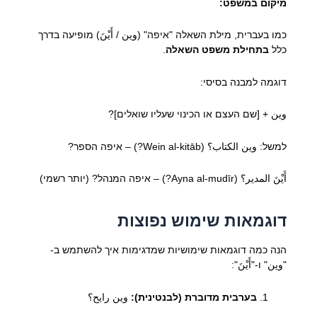
מיקום במשפט:
כמו בעברית, מילת השאלה "איפה" (وين / أَيْنَ) מופיעה בדרך
כלל
בתחילת משפט השאלה
.
דוגמה למבנה בסיסי:
وين + [שם העצם או הכינוי שעליו שואלים]?
למשל: وين الكتاب؟ (Wein al-kitāb?) – איפה הספר?
أَيْنَ المدير؟ (Ayna al-mudīr?) – איפה המנהל? (יותר רשמי)
דוגמאות שימוש נפוצות
הנה כמה דוגמאות שימושיות שמדגימות איך להשתמש ב-
"وين" ו-"أَيْنَ":
בערבית מדוברת (לבנטינית):
وين رايح؟