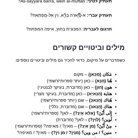
תעתיק לטיני:
As-sayyāra barra, wein al-muftāḥ?
תעתיק עברי:
א-סַّיַّארַה בַּרַّא, וֵין אֵל-מֻפְתַאח?
תרגום לעברית:
המכונית בחוץ, איפה המפתח?
מילים וביטויים קשורים
כשמדברים על מיקום, כדאי להכיר גם מילים וביטויים נוספים:
مَكان (מַכַּאן)
– מקום
هُنا (הֻנַא)
– כאן (יותר ספרותי/רשמי)
هون (הוֹן)
– כאן (מדוברת, בעיקר לבנטיני)
هناية (הִנַאיַא)
– כאן (מדוברת, בעיקר מצרי)
هُناك (הֻנַאכַּ)
– שם (יותר ספרותי/רשמי)
هناك (הֻנַאכּ)
– שם (מדוברת, כללי)
إِلَى أَيْنَ؟ (אִלַא אַיְנַ?)
– לאן? (ספרותי/רשמי)
لَوين؟ (לַוֵין?)
– לאן? (מדוברת)
مِنْ أَيْنَ؟ (מִן אַיְנַ?)
– מאין? / מאיפה? (ספרותי/רשמי)
منين؟ / من وين؟ (מְנֵין? / מִן וֵין?)
– מאין? / מאיפה?