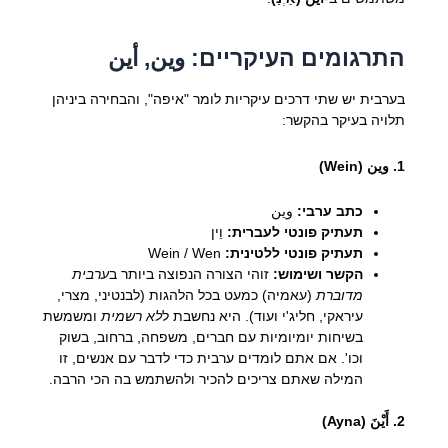
התרגומים העיקריים: وين, أين
בערבית יש שתי דרכים עיקריות לומר "איפה", והבחירה ביניהן
תלויה בעיקר בהקשר:
1. وين (Wein)
כתב ערבי:
وين
תעתיק פונטי לעברית:
וֵין
תעתיק פונטי ללטינית:
Wein / Wen
הקשר ושימוש:
זוהי הצורה הנפוצה ביותר ב
ערבית
מדוברת
(עאמיה) כמעט בכל הלהגות (לבנטיני, מצרי,
עיראקי, חליג'י ועוד). היא נחשבת ל
לא רשמית
ומשמשת
בשיחות יומיומיות עם חברים, משפחה, ברחוב, בשוק
וכו'. אם אתם לומדים ערבית כדי לדבר עם אנשים, זו
המילה שאתם צריכים להכיר ולהשתמש בה הכי הרבה.
2. أَيْنَ (Ayna)