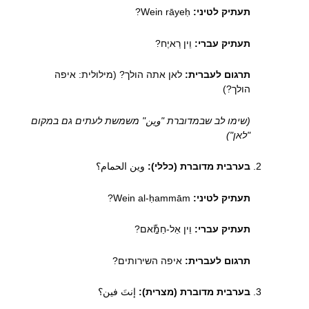
תעתיק לטיני:
Wein rāyeḥ?
תעתיק עברי:
וֵין רַאיֶח?
תרגום לעברית:
לאן אתה הולך? (מילולית: איפה
הולך?)
(שימו לב שבמדוברת "وين" משמשת לעתים גם במקום
"לאן")
בערבית מדוברת (כללי):
وين الحمام؟
תעתיק לטיני:
Wein al-ḥammām?
תעתיק עברי:
וֵין אֵל-חַמַّאם?
תרגום לעברית:
איפה השירותים?
בערבית מדוברת (מצרית):
إنتَ فين؟