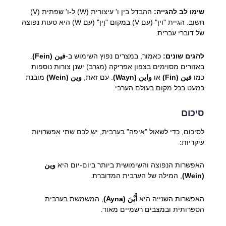
שימו לב להגייה:
ההבדל בין ו' עיצורית (W) ל-ו' שפתית (V)
חשוב. הגיית "וין" (עם V) במקום "וֵין" (עם W) היא טעות נפוצה
של דוברי עברית.
להגים שונים:
כאמור, במצרים נפוץ השימוש ב-
فين (Fein)
.
באזורים מסוימים בצפון אפריקה (מגרב) ישנן צורות נוספות
כמו
فين (Fin)
או
واين (Wayn)
. עם זאת,
وين (Wein)
מובנת
כמעט בכל מקום בעולם הערבי.
סיכום
לסיכום, כדי לשאול "איפה" בערבית, יש לכם שתי אפשרויות
עיקריות:
האפשרות הנפוצה והשימושית ביותר ביום-יום היא
وين
(Wein)
, המילה של הערבית המדוברת.
האפשרות השנייה היא
أَيْنَ (Ayna)
, המשמשת בערבית
הספרותית ובמצבים רשמיים מאוד.