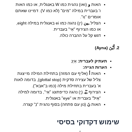
האות
و
(ואו) נהגית כמו W באנגלית, או כמו האות
ו' בעברית במילה "מים" (לא כמו V). דמיינו שאתם
אומרים "וֵו".
הצליל
ـين
(ין) נהגה כמו ei באנגלית במילה eight,
או כמו הצירוף "אֵי" בעברית.
דגש קל על ההברה כולה.
2. أَيْنَ (Ayna)
תעתיק לעברית:
אַיְנַ
הערות הגייה:
האות
أ
(אליף עם המזה) בתחילת המילה מייצגת
צליל של עצירה סדקית (glottal stop), בדומה לאות
א' בעברית בתחילת מילה (כמו ב"אבא").
הצירוף
ـَيْـ
(ַיְ) נהגה כדיפתונג "אַי", בדומה למילה
"אַיִל" בעברית או "eye" באנגלית.
האות
نَ
(נון עם פתחה) בסוף נהגית "נַ" קצרה.
שימוש דקדוקי בסיסי