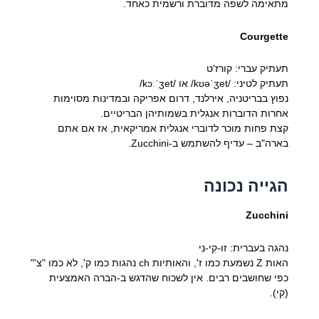
מתאימה לשפה מדוברת ורשמית כאחד.
Courgette
תעתיק עברי: קורז'ט
תעתיק לטיני: /kʊəˈʒet/ או /kɔːˈʒet/
נפוץ בבריטניה, אירלנד, דרום אפריקה ובמדינות מסוימות
אחרות הדוברות אנגלית בשמותיהן הבריטיים.
קצת פחות מוכר לדוברי אנגלית אמריקאית, אז אם אתם
בארה"ב – עדיף להשתמש ב-Zucchini.
הגייה נכונה
Zucchini
נהגה בעברית: זוּ-קִי-נִי
האות Z נשמעת כמו ז', והאותיות ch נהגות כמו ק', לא כמו "צ'"
כפי שחושבים רבים. אין לשכוח שהדגש ב-הברה האמצעית
(קִי).