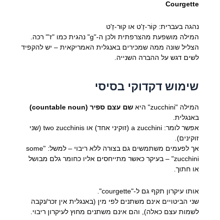
Courgette
נהגה בעברית: קוֹר-זֶ'ט או קוּר-זֶ'ט
המילה מושפעת מהצרפתית ולכן ה-"g" נהגית כמו "ז'" רכה.
הצליל שונה ממה שמכירים באנגלית האמריקאית – יש להקפיד
לשים דגש על ההברה השנייה.
שימוש דקדוקי בסיסי
המילה "zucchini" היא
שם עצם ספיר (countable noun)
באנגלית.
אפשר לומר: a zucchini (זוקיני אחד) או two zucchinis (שני
זוקינים).
אך לפעמים משתמשים גם בצורה ללא ריבוי – למשל: "some
zucchini" – בעיקר כאשר מתייחסים אליו כחומר גלם מבושל
או חתוך.
אותו עיקרון תקף גם ל-"courgette".
שני הביטויים אינם משתנים לפי מין (באנגלית אין זכר/נקבה
לשמות עצם כאלה), והם אינם משתנים מחוץ לעיקרון ריבוי.