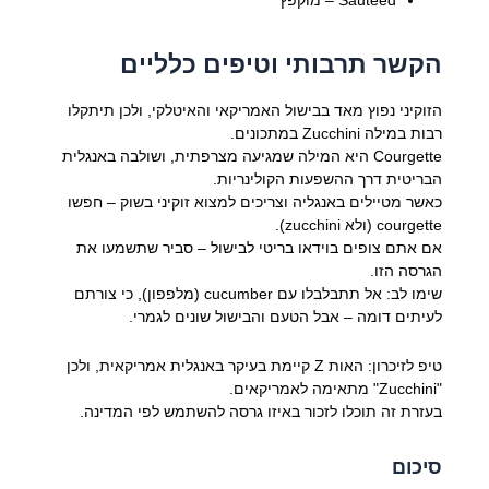
הקשר תרבותי וטיפים כלליים
הזוקיני נפוץ מאד בבישול האמריקאי והאיטלקי, ולכן תיתקלו
רבות במילה Zucchini במתכונים.
Courgette היא המילה שמגיעה מצרפתית, ושולבה באנגלית
הבריטית דרך ההשפעות הקולינריות.
כאשר מטיילים באנגליה וצריכים למצוא זוקיני בשוק – חפשו
courgette (ולא zucchini).
אם אתם צופים בוידאו בריטי לבישול – סביר שתשמעו את
הגרסה הזו.
שימו לב: אל תתבלבלו עם cucumber (מלפפון), כי צורתם
לעיתים דומה – אבל הטעם והבישול שונים לגמרי.
טיפ לזיכרון: האות Z קיימת בעיקר באנגלית אמריקאית, ולכן
"Zucchini" מתאימה לאמריקאים.
בעזרת זה תוכלו לזכור באיזו גרסה להשתמש לפי המדינה.
סיכום