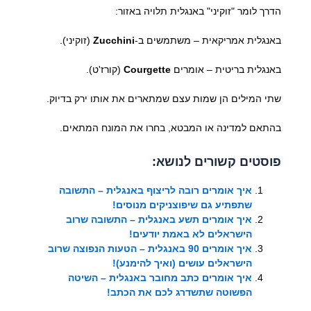
הדרך לומר "זוקיני" באנגלית תלויה באזור:
באנגלית אמריקאית – משתמשים ב-
Zucchini
(זוקיני).
באנגלית בריטית – אומרים
Courgette
(קורז'ט).
שתי המילים הן שמות עצם שמתארים את אותו ירק בדיוק.
בהתאם למדינה או המבטא, בחרו את המונח המתאים.
פוסטים קשורים לנושא:
איך אומרים רובה לריצוף באנגלית – התשובה
שתפתיע גם שיפוצניקים מנוסים!
איך אומרים תשע באנגלית – התשובה שרוב
הישראלים לא באמת יודעים!
איך אומרים 90 באנגלית – הטעות הנפוצה שרוב
הישראלים עושים (ואיך להימנע)!
איך אומרים כתב מחובר באנגלית – השיטה
הפשוטה שתשדרג לכם את הכתב!