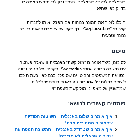
פורמליים לבלתי-פורמליים. תמיד נכון להשתמש במילה זו
בדיוק כפי שהיא.
תוכלו לזכור את המונח בנוחות אם תפצלו אותו להברות
קצרות: "Sag-i-ttar-i-us". כך תקלו על עצמכם להגות בצורה
נכונה וטבעית.
סיכום
לסיכום, כיצד אומרים "מזל קשת" באנגלית זו שאלה פשוטה
עם תשובה ברורה אחת: Sagittarius. הקפידו על הגייה נכונה
ונסו את המשפטים והביטויים שסיפקנו לכם כאן. כעת תוכלו
לשוחח בקלות על אסטרולוגיה באנגלית ולספר לכל מי
שמתעניין על מאפייני מזל קשת בשפה זו!
פוסטים קשורים לנושא:
איך אומרים שלום באנגלית – השיטות הסודיות
שהמורים מסתירים מכם!
איך אומרים שטרודל באנגלית – התשובה המפתיעה
שרוב הישראלים לא מכירים!