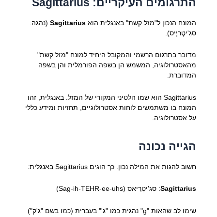
התרגומים העיקריים: Sagittarius
המונח הנכון ל"מזל קשת" באנגלית הוא
Sagittarius
(נהגה:
סגִ'יטֶריְיס).
מדובר בתרגום הרשמי והמקובל היחיד למונח "מזל קשת"
מהאסטרולוגיה, המשמש הן בשפה הפורמלית והן בשפה
המדוברת.
Sagittarius הוא שמו הלטיני המקורי של המזל. באנגלית, זהו
המונח בו משתמשים לוחות אסטרולוגיים, תחזיות ומידע כללי
על אסטרולוגיה.
הגייה נכונה
חשוב להגות את המילה נכון. כך הוגים Sagittarius באנגלית:
Sagittarius
: סג'יטֶרִיאס (Sag-ih-TEHR-ee-uhs)
שימו לב שהאות "g" נהגית כמו "ג'" בעברית (כמו בשם "ג'ק")