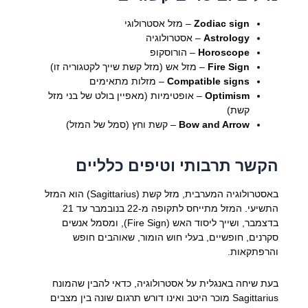
Zodiac sign
– מזל אסטרולוגי
Astrology
– אסטרולוגיה
Horoscope
– הורוסקופ
Fire Sign
– מזל אש (מזל קשת שייך לקטגוריה זו)
Compatible signs
– מזלות מתאימים
Optimism
– אופטימיות (מאפיין בולט של בני מזל
קשת)
Bow and Arrow
– קשת וחץ (סמל של המזל)
הקשר תרבותי וטיפים כלליים
באסטרולוגיה המערבית, מזל קשת (Sagittarius) הוא המזל
התשיעי. המזל מתייחס לתקופה מ-22 בנובמבר עד 21
בדצמבר, ושייך ליסוד האש (Fire Sign), ומסמל אנשים
סקרנים, חופשיים, בעלי חוש הומור, שאוהבים חופש
והרפתקאות.
בעת שיחה באנגלית על אסטרולוגיה, כדאי להבין שהמונח
Sagittarius מוכר היטב ואינו דורש תרגום שונה בין מצבים