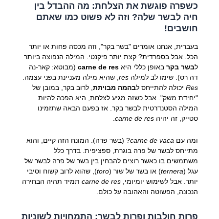
כשפרה פוגשת את הצלחת: מה ההבדל בין
חיה לבשר שלה? וזה לא פשוט כמו שאתם
חושבים!
בעברית, אנחנו אומרים "בשר בקר", וזה מכסה פחות או יותר
הכל. אבל בספרדית? קצת יותר פיקנטי. המילה הנפוצה ביותר
ל
בשר בקר
באופן כללי היא
carne de res
(מבוטא: קאר-נה
דה רס). שימו לב למילה
res
, שהיא מילה מעניינת בפני עצמה.
Res
יכולה להתייחס ל
בהמה מבויתת
, לרוב בקר, במובן של
"יחידת משק". אבל כשזה מגיע לצלחת, היא הפכה להיות
המילה הסטנדרטית לבשר בקר. אז בפעם הבאה שתזמינו
סטייק, זה יהיה
carne de res
.
ומה עם
carne de vaca
? (בשר פרה). המונח הזה קיים, והוא
מתייחס לבשר של פרה בוגרת, ספציפית. בדרך כלל
משתמשים בו כאשר רוצים להבחין בין בשר של פרה לבשר של
עגל (
ternera
) או בשר של שור (
toro
), שהוא לרוב קשוח וסיבי
יותר. אבל לשימוש יומיומי,
carne de res
תמיד תהיה הבחירה
הנכונה, הפשוטה והאהובה על כולם.
פרות חולבות ופרות לבשר: התמחויות לשוניות