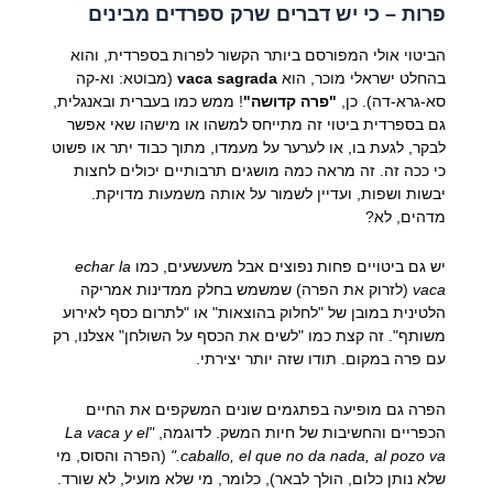
פרות – כי יש דברים שרק ספרדים מבינים
הביטוי אולי המפורסם ביותר הקשור לפרות בספרדית, והוא
בהחלט ישראלי מוכר, הוא
vaca sagrada
(מבוטא: וא-קה
סא-גרא-דה). כן,
"פרה קדושה"
! ממש כמו בעברית ובאנגלית,
גם בספרדית ביטוי זה מתייחס למשהו או מישהו שאי אפשר
לבקר, לגעת בו, או לערער על מעמדו, מתוך כבוד יתר או פשוט
כי ככה זה. זה מראה כמה מושגים תרבותיים יכולים לחצות
יבשות ושפות, ועדיין לשמור על אותה משמעות מדויקת.
מדהים, לא?
יש גם ביטויים פחות נפוצים אבל משעשעים, כמו
echar la
vaca
(לזרוק את הפרה) שמשמש בחלק ממדינות אמריקה
הלטינית במובן של "לחלוק בהוצאות" או "לתרום כסף לאירוע
משותף". זה קצת כמו "לשים את הכסף על השולחן" אצלנו, רק
עם פרה במקום. תודו שזה יותר יצירתי.
הפרה גם מופיעה בפתגמים שונים המשקפים את החיים
הכפריים והחשיבות של חיות המשק. לדוגמה,
"La vaca y el
caballo, el que no da nada, al pozo va."
(הפרה והסוס, מי
שלא נותן כלום, הולך לבאר), כלומר, מי שלא מועיל, לא שורד.