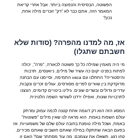
הפשוטה, הבסיסית והנפוצה ביותר. אבל אחרי קריאת
המאמר הזה, אתם כבר לא "רק" זוכרים מילה אחת,
נכון?
אז, מה למדנו מהפרה? (סודות שלא
חשבתם שתגלו)
מי היה מאמין שמילה כל כך פשוטה לכאורה, "פרה", יכולה
לפתוח בפנינו יקום כה עשיר של מילים, ניואנסים, תרבות
והיסטוריה? התחלנו עם
vaca
התמימה, וסיימנו עם הבחנה
מדוקדקת בין שוורים לפרים מסורסים, עגלים זכרים ונקבות,
עדרים גדולים ובשרים שונים. גילינו ביטויים קדומים, הצצנו
לתרבויות שונות, ואפילו ירדנו לשורשי השפה הלטינית.
המסע הזה הוא רק דוגמה אחת קטנה לכמה עמוק ומרתק
עולם השפות באמת. הוא מראה לנו שאין מילים "פשוטות"
באמת, ושכל מילה טומנת בחובה עולם שלם של משמעויות. אז
בפעם הבאה שתתקלו במילה שאתם חושבים שאתם מכירים,
קחו רגע. תשאלו את עצמכם: מה עוד מסתתר שם? האם זו