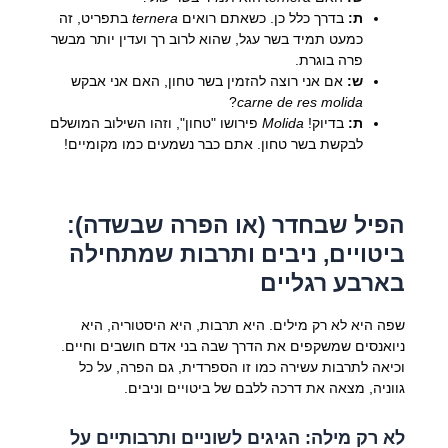
ת:
בדרך כלל כן. כשאתם רואים
ternera
בתפריט, זה
כמעט תמיד בשר עגל, שהוא לרוב רך ועדין יותר מבשר
פרה בוגרת.
ש:
אם אני רוצה להזמין בשר טחון, האם אני אבקש
?
carne de res molida
ת:
בדיוק!
Molida
פירושו "טחון", וזהו השילוב המושלם
לבקשת בשר טחון. אתם כבר נשמעים כמו מקומיים!
הפיל שבחדר (או הפרה שבשדה):
ביטויים, ניבים ותרבות שמתחילה
בארבע רגליים
שפה היא לא רק מילים. היא תרבות, היא היסטוריה, היא
ניואנסים שמשקפים את הדרך שבה בני אדם חושבים וחיים.
וכיאה לתרבות עשירה כמו זו הספרדית, גם הפרה, על כל
גווניה, מצאה את דרכה ללבם של ביטויים וניבים.
לא רק מילה: הגיגים לשוניים ותרבותיים על