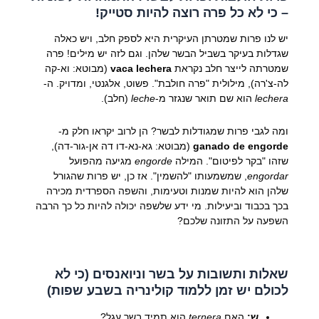
– כי לא כל פרה רוצה להיות סטייק!
יש לנו פרות שמטרתן העיקרית היא לספק חלב, ויש כאלה
שגדלות בעיקר בשביל הבשר שלהן. וגם לזה יש מילים! פרה
שמטרתה לייצר חלב נקראת
vaca lechera
(מבוטא: וא-קה
לה-צ'רה), מילולית "פרה חולבת". פשוט, אלגנטי, ומדויק. ה-
lechera
הוא שם תואר שנגזר מ-
leche
(חלב).
ומה לגבי פרות שמגודלות לבשר? הן לרוב יקראו חלק מ-
ganado de engorde
(מבוטא: גא-נא-דו דה אן-גור-דה),
שזהו "בקר לפיטום". המילה
engorde
מגיעה מהפועל
engordar
, שמשמעותו "להשמין". אז כן, יש פרות שהגורל
שלהן הוא להיות שמנות וטעימות, והשפה הספרדית מכירה
בכך בכבוד וביעילות. מי ידע שלשפה יכולה להיות כל כך הרבה
השפעה על התזונה שלכם?
שאלות ותשובות על בשר וניואנסים (כי לא
לכולם יש זמן ללמוד קולינריה בשבע שפות)
ש:
האם
ternera
הוא תמיד בשר עגל?