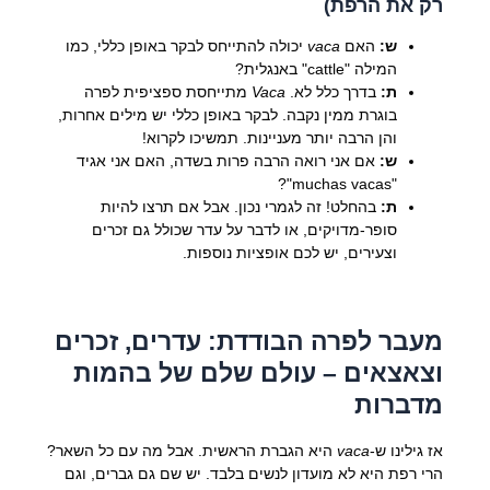
רק את הרפת)
ש:
האם
vaca
יכולה להתייחס לבקר באופן כללי, כמו
המילה "cattle" באנגלית?
ת:
בדרך כלל לא.
Vaca
מתייחסת ספציפית לפרה
בוגרת ממין נקבה. לבקר באופן כללי יש מילים אחרות,
והן הרבה יותר מעניינות. תמשיכו לקרוא!
ש:
אם אני רואה הרבה פרות בשדה, האם אני אגיד
"muchas vacas"?
ת:
בהחלט! זה לגמרי נכון. אבל אם תרצו להיות
סופר-מדויקים, או לדבר על עדר שכולל גם זכרים
וצעירים, יש לכם אופציות נוספות.
מעבר לפרה הבודדת: עדרים, זכרים
וצאצאים – עולם שלם של בהמות
מדברות
אז גילינו ש-
vaca
היא הגברת הראשית. אבל מה עם כל השאר?
הרי רפת היא לא מועדון לנשים בלבד. יש שם גם גברים, וגם