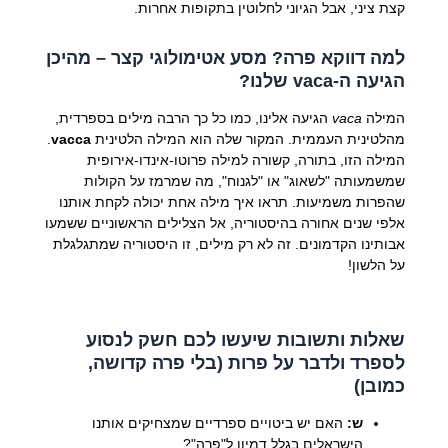
קצת ציני, אבל הגיוני לחלוטין בתקופות אחרות.
למה דווקא פרה? מסע אטימולוגי קצר – מהיכן
הגיעה ה-vaca שלנו?
המילה
vaca
הגיעה אלינו, כמו כל כך הרבה מילים בספרדית,
מהלטינית העממית. המקור שלה הוא המילה הלטינית
vacca
.
המילה הזו, בתורה, קשורה למילה פרוטו-אינדו-אירופית
שמשמעותה "לשאוג" או "לגנוח", מה שמרמז על הקולות
שהפרות משמיעות. תראו איך מילה אחת יכולה לקחת אותנו
אלפי שנים אחורה בהיסטוריה, אל הצלילים הראשוניים ששמעו
אבותינו הקדמונים. זה לא רק מילים, זו היסטוריה שמתגלגלת
על הלשון!
שאלות ותשובות שיעשו לכם חשק לנסוע
לספרד ולדבר על פרות (בלי פרה קדושה,
כמובן)
ש:
האם יש ביטויים ספרדיים שמצחיקים אותנו
הישראלים בגלל דמיון ל"פרה"?