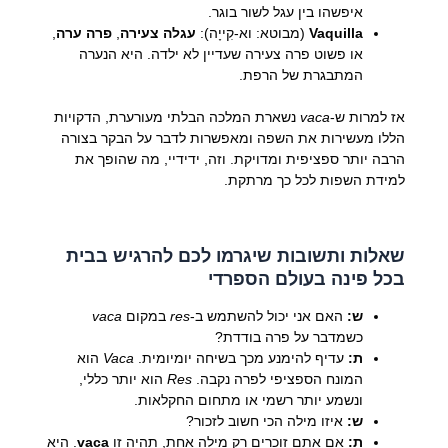
איפשהו בין עגל לשור בוגר.
Vaquilla
(מבוטא: וא-קִייָה):
עגלה צעירה
,
פרה ערה
,
או פשוט פרה צעירה שעדיין לא ילדה. היא הנערה
המתבגרת של הרפת.
אז למרות ש-
vaca
נשארת המלכה הבלתי מעורערת, הדקויות
הללו מעשירות את השפה ומאפשרות לדבר על הבקר בצורה
הרבה יותר ספציפית ומדויקת. וזה, ידידיי, מה שהופך את
למידת השפות לכל כך מרתקת.
שאלות ותשובות שיגרמו לכם להרגיש בבית
בכל פינה בעולם הספרדי
ש:
האם אני יכול להשתמש ב-
res
במקום
vaca
כשמדבר על פרה בודדת?
ת:
עדיף להימנע מכך בשיחה יומיומית.
Vaca
הוא
המונח הספציפי לפרה נקבה.
Res
הוא יותר כללי,
ונשמע יותר רשמי או מתחום החקלאות.
ש:
איזו מילה הכי חשוב לזכור?
ת:
אם אתם זוכרים רק מילה אחת, תהיה זו
vaca
. היא