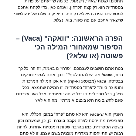
תתכוננו לגלות שאולי, רק אולי, כל מה שידעתם על פרות
בספרדית הוא רק קצה הקרחון. ואנחנו כאן, כדי לקחת אתכם
למסע שבו הפרה היא לא רק חיה, היא יקום שלם של ידע לשוני
שישאיר אתכם עם פה פעור. בואו נצלול.
הפרה הראשונה: "וואקה" (Vaca) –
הסיפור שמאחורי המילה הכי
פשוטה (או שלא?)
בטח אתם חושבים לעצמכם: "פרה? נו באמת, זה הרי כל כך
ברור,
vaca
! מה יש להתפלסף?" ובכן, אתם לגמרי צודקים.
בבסיסה,
vaca
(מבוטא: וא-קה) היא אכן המילה המרכזית
והנפוצה ביותר ל"פרה" בספרדית. זו המילה שתמצאו בכל
מילון, בכל ספר לימוד ובכל שיחה יומיומית. אבל רגע, עצרתם
פעם לחשוב מה היא בעצם אומרת? ומה היא לא?
העניין הוא ש-
vaca
היא לא סתם "פרה" במובן הכללי. היא
ספציפית מתייחסת לפרה
נקבה בוגרת
. כן, כן, שמעתם נכון.
בשפה הספרדית, כמו בהרבה שפות רומנטיות אחרות, לחיות
רבות יש התייחסות מגדרית מובנית בשם עצמו. זו לא סתם