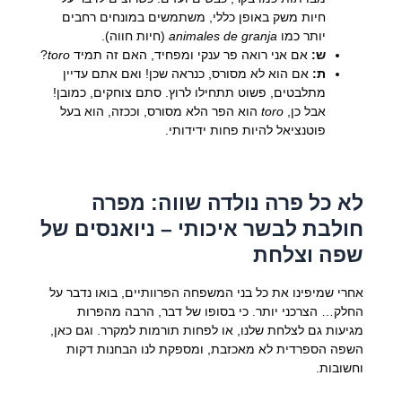
חיות משק באופן כללי, משתמשים במונחים רחבים
יותר כמו
animales de granja
(חיות חווה).
ש:
אם אני רואה פר ענקי ומפחיד, האם זה תמיד
toro
?
ת:
אם הוא לא מסורס, כנראה שכן! ואם אתם עדיין
מתלבטים, פשוט תתחילו לרוץ. סתם צוחקים, כמובן!
אבל כן,
toro
הוא הפר הלא מסורס, וככזה, הוא בעל
פוטנציאל להיות פחות ידידותי.
לא כל פרה נולדה שווה: מפרה
חולבת לבשר איכותי – ניואנסים של
שפה וצלחת
אחרי שמיפינו את כל בני המשפחה הפרוותיים, בואו נדבר על
החלק… הצרכני יותר. כי בסופו של דבר, הרבה מהפרות
מגיעות גם לצלחת שלנו, או לפחות תורמות למקרר. וגם כאן,
השפה הספרדית לא מאכזבת, ומספקת לנו הבחנות דקות
וחשובות.