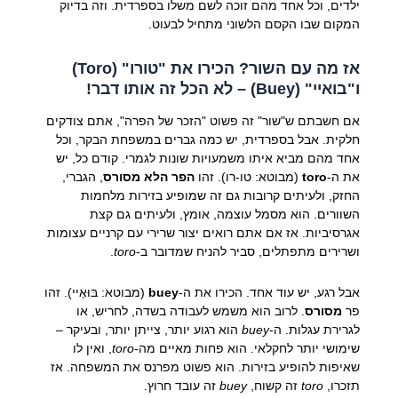
ילדים, וכל אחד מהם זוכה לשם משלו בספרדית. וזה בדיוק
המקום שבו הקסם הלשוני מתחיל לבעוט.
אז מה עם השור? הכירו את "טורו" (Toro)
ו"בואיי" (Buey) – לא הכל זה אותו דבר!
אם חשבתם ש"שור" זה פשוט "הזכר של הפרה", אתם צודקים
חלקית. אבל בספרדית, יש כמה גברים במשפחת הבקר, וכל
אחד מהם מביא איתו משמעויות שונות לגמרי. קודם כל, יש
את ה-
toro
(מבוטא: טו-רו). זהו
הפר הלא מסורס
, הגברי,
החזק, ולעיתים קרובות גם זה שמופיע בזירות מלחמות
השוורים. הוא מסמל עוצמה, אומץ, ולעיתים גם קצת
אגרסיביות. אז אם אתם רואים יצור שרירי עם קרניים עצומות
ושרירים מתפתלים, סביר להניח שמדובר ב-
toro
.
אבל רגע, יש עוד אחד. הכירו את ה-
buey
(מבוטא: בּוּאֶיי). זהו
פר
מסורס
. לרוב הוא משמש לעבודה בשדה, לחריש, או
לגרירת עגלות. ה-
buey
הוא רגוע יותר, צייתן יותר, ובעיקר –
שימושי יותר לחקלאי. הוא פחות מאיים מה-
toro
, ואין לו
שאיפות להופיע בזירות. הוא פשוט מפרנס את המשפחה. אז
תזכרו,
toro
זה קשוח,
buey
זה עובד חרוץ.