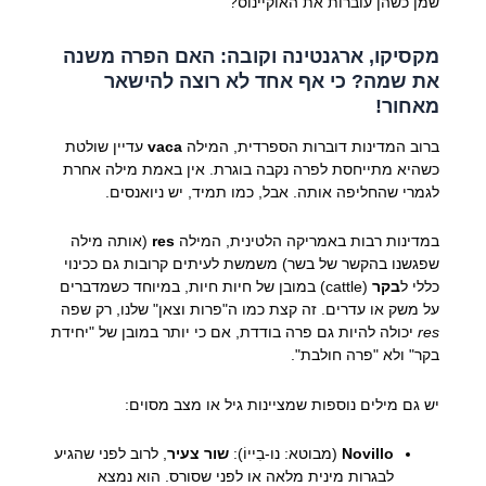
שמן כשהן עוברות את האוקיינוס?
מקסיקו, ארגנטינה וקובה: האם הפרה משנה
את שמה? כי אף אחד לא רוצה להישאר
מאחור!
ברוב המדינות דוברות הספרדית, המילה
vaca
עדיין שולטת
כשהיא מתייחסת לפרה נקבה בוגרת. אין באמת מילה אחרת
לגמרי שהחליפה אותה. אבל, כמו תמיד, יש ניואנסים.
במדינות רבות באמריקה הלטינית, המילה
res
(אותה מילה
שפגשנו בהקשר של בשר) משמשת לעיתים קרובות גם ככינוי
כללי ל
בקר
(cattle) במובן של חיות חיות, במיוחד כשמדברים
על משק או עדרים. זה קצת כמו ה"פרות וצאן" שלנו, רק שפה
res
יכולה להיות גם פרה בודדת, אם כי יותר במובן של "יחידת
בקר" ולא "פרה חולבת".
יש גם מילים נוספות שמציינות גיל או מצב מסוים:
Novillo
(מבוטא: נו-בִייוֹ):
שור צעיר
, לרוב לפני שהגיע
לבגרות מינית מלאה או לפני שסורס. הוא נמצא