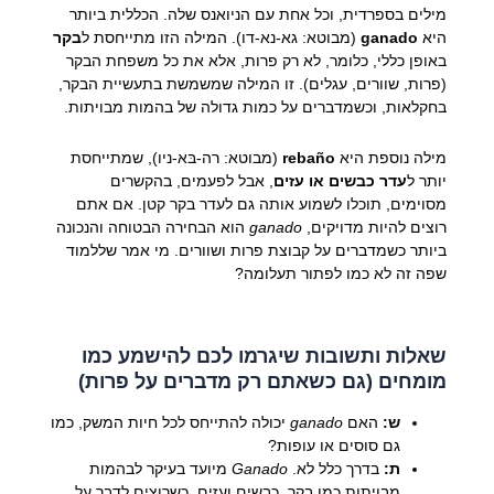
מילים בספרדית, וכל אחת עם הניואנס שלה. הכללית ביותר
היא
ganado
(מבוטא: גא-נא-דו). המילה הזו מתייחסת ל
בקר
באופן כללי, כלומר, לא רק פרות, אלא את כל משפחת הבקר
(פרות, שוורים, עגלים). זו המילה שמשמשת בתעשיית הבקר,
בחקלאות, וכשמדברים על כמות גדולה של בהמות מבויתות.
מילה נוספת היא
rebaño
(מבוטא: רה-בּא-ניו), שמתייחסת
יותר ל
עדר כבשים או עזים
, אבל לפעמים, בהקשרים
מסוימים, תוכלו לשמוע אותה גם לעדר בקר קטן. אם אתם
רוצים להיות מדויקים,
ganado
הוא הבחירה הבטוחה והנכונה
ביותר כשמדברים על קבוצת פרות ושוורים. מי אמר שללמוד
שפה זה לא כמו לפתור תעלומה?
שאלות ותשובות שיגרמו לכם להישמע כמו
מומחים (גם כשאתם רק מדברים על פרות)
ש:
האם
ganado
יכולה להתייחס לכל חיות המשק, כמו
גם סוסים או עופות?
ת:
בדרך כלל לא.
Ganado
מיועד בעיקר לבהמות
מבויתות כמו בקר, כבשים ועזים. כשרוצים לדבר על