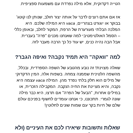
הטייה דקדוקית, אלא מילה נפרדת עם משמעות ספציפית.
אז אם אתם רוצים לדבר על אותה יצור חולב, שנותן לנו קוטג'
בבוקר או יוגורט בצהריים,
vaca
היא המילה שלכם. היא
המלכה הבלתי מעורערת של הרפת, המקור לחלב, ובאופן כללי
– הסמל האולטימטיבי למה שאנחנו מכנים "פרה" בעברית.
אבל הבה נהיה כנים, יש עוד כל כך הרבה מעבר לזה.
למה "וואקה" היא תמיד נקבה? ואיפה הגבר?
שאלה מצוינת! זה נובע מהטבע של השפה הספרדית, ובכלל,
מהשפה הלטינית שממנה צמחה. בשפות אלה, המין הדקדוקי
של מילים הוא חלק בלתי נפרד מהן. המילה
vaca
עצמה היא
נקבה, והיא מציינת את החיה הנקבה. המקבילה הזכרית, או
במילים אחרות, "הבעל של הפרה" אם תרצו, היא כבר מילה
שונה לגמרי. תתכוננו, כי אנחנו עומדים לחשוף בפניכם עולם
שלם של חיות בקר עם שמות שונים לחלוטין!
שאלות ותשובות שיאירו לכם את העיניים (ולא