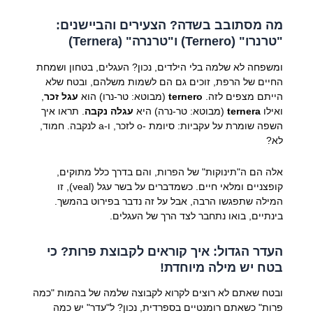
מה מסתובב בשדה? הצעירים והביישנים:
"טרנרו" (Ternero) ו"טרנרה" (Ternera)
ומשפחה לא שלמה בלי הילדים, נכון? העגלים, בטחון ושמחת
החיים של הרפת, זוכים גם הם לשמות משלהם, ובטח שלא
הייתם מצפים לזה.
ternero
(מבוטא: טר-נרו) הוא
עגל זכר
,
ואילו
ternera
(מבוטא: טר-נרה) היא
עגלה נקבה
. תראו איך
השפה שומרת על עקביות: סיומת -o לזכר, ו-a לנקבה. חמוד,
לא?
אלה הם ה"תינוקות" של הפרות, והם בדרך כלל מתוקים,
קופצניים ומלאי חיים. כשמדברים על בשר עגל (veal), זו
המילה שתפגשו הרבה, אבל על זה נדבר בפירוט בהמשך.
בינתיים, בואו נתחבר לצד הרך של העגלים.
העדר הגדול: איך קוראים לקבוצת פרות? כי
בטח יש מילה מיוחדת!
ובטח שאתם לא רוצים לקרוא לקבוצה שלמה של בהמות "כמה
פרות" כשאתם רומנטיים בספרדית, נכון? ל"עדר" יש כמה