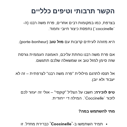
הקשר תרבותי וטיפים כלליים
בצרפת, כמו במקומות רבים אחרים, פרת משה רבנו (ה-
`coccinelle`) נתפסת כיצור חיובי וחמוד.
היא מזוהה לעיתים קרובות עם
מזל טוב
(porte-bonheur).
אם פרת משה רבנו נוחתת עליכם, האמונה העממית גורסת
שזה סימן למזל טוב או שמשאלה שלכם תתגשם.
אל תנסו לתרגם מילולית "פרה משה רבנו" לצרפתית – זה לא
יעבוד ולא יובן.
טיפ לזכירה:
חשבו על הצליל "קוקסי" – אולי זה יעזור לכם
לזכור `Coccinelle`. המילה די ייחודית.
מתי להשתמש במה?
תמיד השתמשו ב-
`Coccinelle`
כברירת מחדל. זו