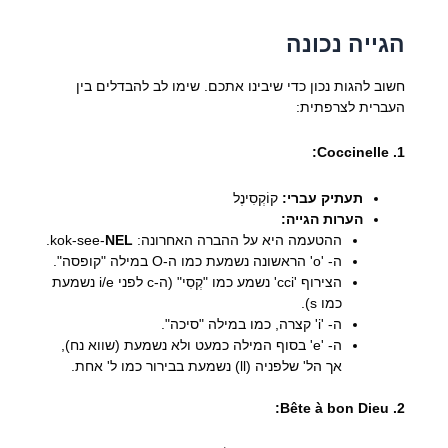
הגייה נכונה
חשוב להגות נכון כדי שיבינו אתכם. שימו לב להבדלים בין
העברית לצרפתית:
1. Coccinelle:
תעתיק עברי:
קוֹקְסִינֶל
הערות הגייה:
ההטעמה היא על ההברה האחרונה: kok-see-
NEL
.
ה- 'o' הראשונה נשמעת כמו ה-O במילה "קופסה".
הצירוף 'cci' נשמע כמו "קְסִי" (ה-c לפני i/e נשמעת
כמו s).
ה- 'i' קצרה, כמו במילה "סיכה".
ה- 'e' בסוף המילה כמעט ולא נשמעת (שווא נח),
אך הל' שלפניה (ll) נשמעת בבירור כמו ל' אחת.
2. Bête à bon Dieu: