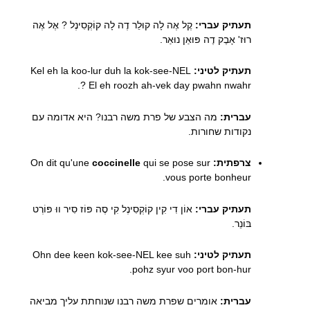
תעתיק עברי:
קֶל אֶה לָה קוּלֵר דֶה לָה קוֹקְסִינֶל ? אֶל אֶה
רוּז' אָבֶק דֶה פּוּאַן נוּאַר.
תעתיק לטיני:
Kel eh la koo-lur duh la kok-see-NEL
? El eh roozh ah-vek day pwahn nwahr.
עברית:
מה הצבע של פרת משה רבנו? היא אדומה עם
נקודות שחורות.
צרפתית:
On dit qu'une
qui se pose sur
coccinelle
vous porte bonheur.
תעתיק עברי:
אוֹן דִי קִין קוֹקְסִינֶל קִי סֶה פּוֹז סִיר ווּ פּוֹרְט
בּוֹנֵר.
תעתיק לטיני:
Ohn dee keen kok-see-NEL kee suh
pohz syur voo port bon-hur.
עברית:
אומרים שפרת משה רבנו שנוחתת עליך מביאה