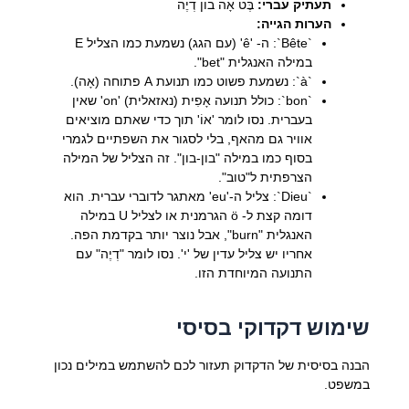
תעתיק עברי:
בֶּט אָה בוֹן דְיֶה
הערות הגייה:
`Bête`: ה- 'ê' (עם הגג) נשמעת כמו הצליל E
במילה האנגלית "bet".
`à`: נשמעת פשוט כמו תנועת A פתוחה (אָה).
`bon`: כולל תנועה אָפִית (נאזאלית) 'on' שאין
בעברית. נסו לומר 'אוֹ' תוך כדי שאתם מוציאים
אוויר גם מהאף, בלי לסגור את השפתיים לגמרי
בסוף כמו במילה "בון-בון". זה הצליל של המילה
הצרפתית ל"טוב".
`Dieu`: צליל ה-'eu' מאתגר לדוברי עברית. הוא
דומה קצת ל- ö הגרמנית או לצליל U במילה
האנגלית "burn", אבל נוצר יותר בקדמת הפה.
אחריו יש צליל עדין של 'י'. נסו לומר "דְיֶה" עם
התנועה המיוחדת הזו.
שימוש דקדוקי בסיסי
הבנה בסיסית של הדקדוק תעזור לכם להשתמש במילים נכון
במשפט.