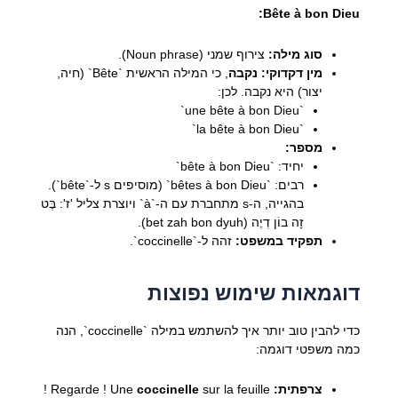
Bête à bon Dieu:
סוג מילה:
צירוף שמני (Noun phrase).
מין דקדוקי:
נקבה
, כי המילה הראשית `Bête` (חיה,
יצור) היא נקבה. לכן:
`une bête à bon Dieu`
`la bête à bon Dieu`
מספר:
יחיד: `bête à bon Dieu`
רבים: `bêtes à bon Dieu` (מוסיפים s ל-`bête`).
בהגייה, ה-s מתחברת עם ה-`à` ויוצרת צליל 'ז': בֶּט
זָה בוֹן דְיֶה (bet zah bon dyuh).
תפקיד במשפט:
זהה ל-`coccinelle`.
דוגמאות שימוש נפוצות
כדי להבין טוב יותר איך להשתמש במילה `coccinelle`, הנה
כמה משפטי דוגמה:
צרפתית:
Regarde ! Une
sur la feuille !
coccinelle