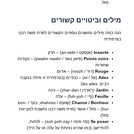
מזל.
מילים וביטויים קשורים
הנה כמה מילים ומושגים נוספים הקשורים לפרת משה רבנו
בצרפתית:
Insecte
(אַנְסֶקְט / an-sekt) – חרק
Points noirs
(פּוּאַן נוּאַר / pwahn nwahr) – נקודות
שחורות
Rouge
(רוּז' / roozh) – אדום
Ailes
(אֵל / el) – כנפיים (בצרפתית זו מילה בנקבה
רבים: les ailes)
Jardin
(זָ'ארְדָן / zhar-dan) – גינה
Feuille
(פֵיי / fuh-yuh) – עלה
Chance / Bonheur
(שָׁאנְס / shahnss; בּוֹנֵר / bon-
hur) – מזל / אושר (פרת משה רבנו נחשבת למביאת
מזל)
Se poser
(סֶה פּוֹזֶה / suh poh-zay) – לנחות,
להתיישב (כמו שהיא נוחתת על עלה או על היד)