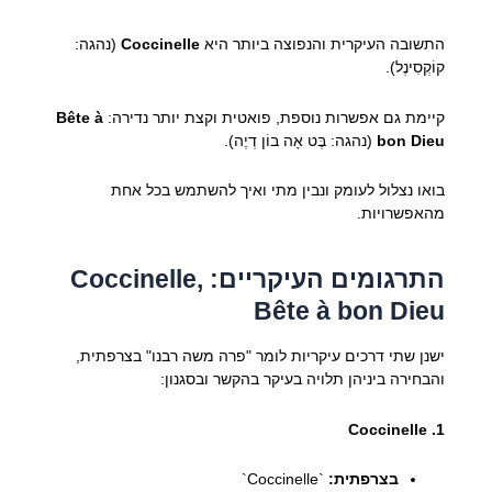
התשובה העיקרית והנפוצה ביותר היא
Coccinelle
(נהגה:
קוֹקְסִינֶל).
קיימת גם אפשרות נוספת, פואטית וקצת יותר נדירה:
Bête à
bon Dieu
(נהגה: בֶּט אָה בוֹן דְיֶה).
בואו נצלול לעומק ונבין מתי ואיך להשתמש בכל אחת
מהאפשרויות.
התרגומים העיקריים: Coccinelle,
Bête à bon Dieu
ישנן שתי דרכים עיקריות לומר "פרה משה רבנו" בצרפתית,
והבחירה ביניהן תלויה בעיקר בהקשר ובסגנון:
1. Coccinelle
בצרפתית:
`Coccinelle`