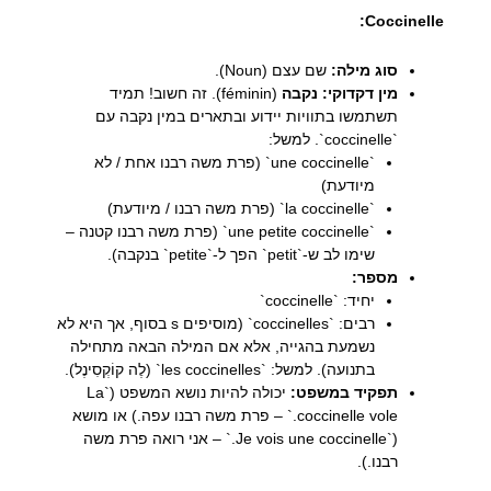
Coccinelle:
סוג מילה:
שם עצם (Noun).
מין דקדוקי:
נקבה
(féminin). זה חשוב! תמיד
תשתמשו בתוויות יידוע ובתארים במין נקבה עם
`coccinelle`. למשל:
`une coccinelle` (פרת משה רבנו אחת / לא
מיודעת)
`la coccinelle` (פרת משה רבנו / מיודעת)
`une petite coccinelle` (פרת משה רבנו קטנה –
שימו לב ש-`petit` הפך ל-`petite` בנקבה).
מספר:
יחיד: `coccinelle`
רבים: `coccinelles` (מוסיפים s בסוף, אך היא לא
נשמעת בהגייה, אלא אם המילה הבאה מתחילה
בתנועה). למשל: `les coccinelles` (לֶה קוֹקְסִינֶל).
תפקיד במשפט:
יכולה להיות נושא המשפט (`La
coccinelle vole.` – פרת משה רבנו עפה.) או מושא
(`Je vois une coccinelle.` – אני רואה פרת משה
רבנו.).