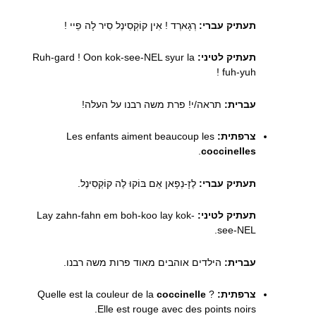
תעתיק עברי:
רְגָארְד ! אִין קוֹקְסִינֶל סִיר לָה פֵיי !
תעתיק לטיני:
Ruh-gard ! Oon kok-see-NEL syur la
fuh-yuh !
עברית:
תראה/י! פרת משה רבנו על העלה!
צרפתית:
Les enfants aiment beaucoup les
.
coccinelles
תעתיק עברי:
לֶזָ-נְפָאן אֵם בּוֹקוּ לֶה קוֹקְסִינֶל.
תעתיק לטיני:
Lay zahn-fahn em boh-koo lay kok-
see-NEL.
עברית:
הילדים אוהבים מאוד פרות משה רבנו.
צרפתית:
Quelle est la couleur de la
?
coccinelle
Elle est rouge avec des points noirs.