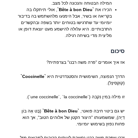
המילה הבטוחה והנכונה לכל מצב.
הכירו את
`Bête à bon Dieu`
, אולי תיתקלו בה
בקריאה או בשיר, אבל הימנעו מלהשתמש בה בדיבור
יומיומי עד שתרגישו בטוחים יותר בשפה ובהקשרים
התרבותיים. היא עלולה להישמע מעט יוצאת דופן או
מליצית מדי בשיחה רגילה.
סיכום
אז איך אומרים "פרה משה רבנו" בצרפתית?
הדרך הנפוצה, השימושית והסטנדרטית היא
`Coccinelle`
(קוֹקְסִינֶל).
זו מילה במין נקבה (`une coccinelle`, `la coccinelle`).
יש גם ביטוי חיבה פואטי,
`Bête à bon Dieu`
(בֶּט אָה בוֹן
דְיֶה), שמשמעותו "היצור הקטן של אלוהים הטוב", אך הוא
פחות נפוץ בשימוש יומיומי.
זכרו שפרת משה רבנו נחשבת לעיתים קרובות למביאת מזל