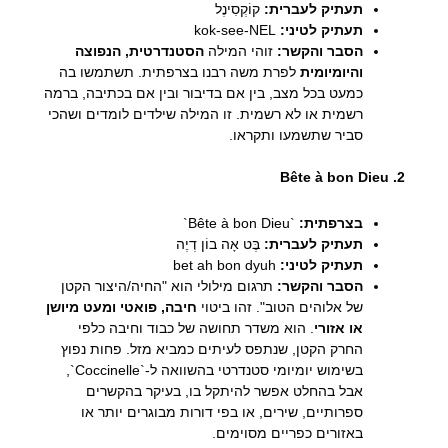
תעתיק לעברית:
קוֹקְסִינֶל
תעתיק לטיני:
kok-see-NEL
הסבר והקשר:
זוהי המילה
הסטנדרטית, הנפוצה
והיומיומית
לפרת משה רבנו בצרפתית. תשתמשו בה
כמעט בכל מצב, בין אם בדיבור ובין אם בכתיבה, ברמה
רשמית או לא רשמית. זו המילה שילדים לומדים ושהכי
סביר שתשמעו ותקראו.
2. Bête à bon Dieu
בצרפתית:
`Bête à bon Dieu`
תעתיק לעברית:
בֶּט אָה בוֹן דְיֶה
תעתיק לטיני:
bet ah bon dyuh
הסבר והקשר:
תרגום מילולי הוא "החיה/היצור הקטן
של אלוהים הטוב". זהו ביטוי
חיבה, פואטי ומעט מיושן
או אזורי
. הוא משדר תחושה של כבוד וחיבה כלפי
החרק הקטן, שנתפס לעיתים כמביא מזל. פחות נפוץ
בשימוש יומיומי סטנדרטי בהשוואה ל-`Coccinelle`,
אבל בהחלט אפשר להיתקל בו, בעיקר בהקשרים
ספרותיים, שירים, או בפי דורות מבוגרים יותר או
באזורים כפריים מסוימים.