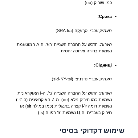
כמו שורוק (oo).
Срака:
תעתיק עברי:
סְרָאקָה (SRA-ka).
הערות:
הדגש על ההברה השנייה 'רא'. ה-А המוטעמת
נשמעת ברורה וארוכה יחסית.
Сідниці:
תעתיק עברי:
סִידְנִיצִי (sid-NY-tsi).
הערות:
הדגש על ההברה השנייה 'ני'. ה-І האוקראינית
נשמעת כמו חיריק מלא (ee). ה-И האוקראינית (ב-'ני')
נשמעת דומה ל-i קצרה באנגלית (כמו במילה sit) או
חיריק בעברית. ה-Ц נשמעת 'צ' רפויה (ts).
שימוש דקדוקי בסיסי