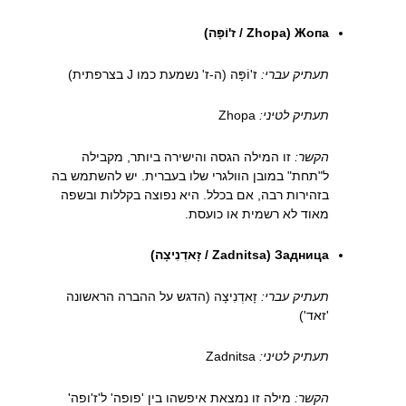
Жопа (Zhopa / ז'וֹפָּה)
תעתיק עברי:
ז'וֹפָּה (ה-ז' נשמעת כמו J בצרפתית)
תעתיק לטיני:
Zhopa
הקשר:
זו המילה הגסה והישירה ביותר, מקבילה
ל"תחת" במובן הוולגרי שלו בעברית. יש להשתמש בה
בזהירות רבה, אם בכלל. היא נפוצה בקללות ובשפה
מאוד לא רשמית או כועסת.
Задница (Zadnitsa / זָאדְנִיצָה)
תעתיק עברי:
זָאדְנִיצָה (הדגש על ההברה הראשונה
'זאד')
תעתיק לטיני:
Zadnitsa
הקשר:
מילה זו נמצאת איפשהו בין 'פופה' ל'ז'ופה'