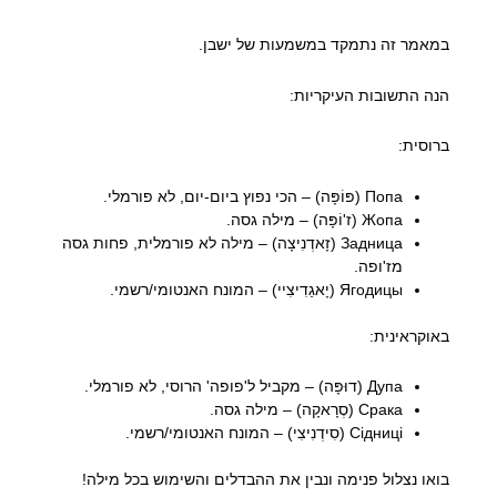
במאמר זה נתמקד במשמעות של ישבן.
הנה התשובות העיקריות:
ברוסית:
Попа (פּוֹפָּה) – הכי נפוץ ביום-יום, לא פורמלי.
Жопа (ז'וֹפָּה) – מילה גסה.
Задница (זָאדְנִיצָה) – מילה לא פורמלית, פחות גסה
מז'ופה.
Ягодицы (יָאגַדִיצִיי) – המונח האנטומי/רשמי.
באוקראינית:
Дупа (דוּפָּה) – מקביל ל'פופה' הרוסי, לא פורמלי.
Срака (סְרָאקָה) – מילה גסה.
Сідниці (סִידְנִיצִי) – המונח האנטומי/רשמי.
בואו נצלול פנימה ונבין את ההבדלים והשימוש בכל מילה!