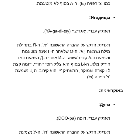
כמו 'צ' רפויה (ts). ה-А בסוף לא מוטעמת.
Ягодицы:
תעתיק עברי:
יָאגַדִיצִיי (YA-ga-di-tsy).
הערות:
הדגש על ההברה הראשונה 'יא'. ה-Я בתחילת
מילה נשמעת 'יָא'. ה-О שלאחר ה-Г אינה מוטעמת
ונשמעת כ-A קצרה/שווא. ה-И אחרי ה-Д נשמעת כמו
חיריק מלא. ה-Ы בסוף היא צליל רוסי ייחודי, דומה קצת
ל-i קצרה ועמוקה; התעתיק 'יי' הוא קירוב. ה-Ц נשמעת
'צ' רפויה (ts).
באוקראינית:
Дупа:
תעתיק עברי:
דוּפָּה (DOO-pa).
הערות:
הדגש על ההברה הראשונה 'דוּ'. ה-У נשמעת