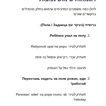
להלן כמה משפטים המדגימים שימוש בחלק מהמילים
בהקשרים שונים:
ברוסית (בעיקר עם Попа / Задница):
Ребёнок упал на попу.
תעתיק לטיני:
Rebyonok upal na popu.
תעתיק עברי:
רִיבְּיוֹנוֹק אוּפָּאל נָה פּוֹפּוּ.
תרגום:
הילד נפל על הטוסיק.
Перестань сидеть на попе ровно, иди
работай!
תעתיק לטיני:
Perestan' sidet' na pope rovno, idi
rabotay!