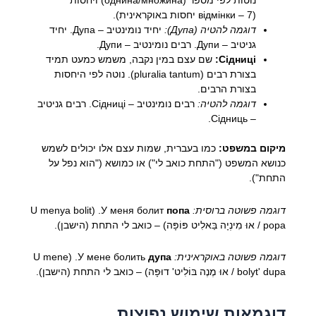
נוטות לפי מספר (однина/множина) ויחסות
(відмінки – 7 יחסות באוקראינית).
דוגמה להטיה (Дупа):
יחיד נומינטיב – Дупа. יחיד
גניטיב – Дупи. רבים נומינטיב – Дупи.
Сідниці:
שם עצם במין נקבה, משמש כמעט תמיד
בצורת רבים (pluralia tantum). נוטה לפי היחסות
בצורת הרבים.
דוגמה להטיה:
רבים נומינטיב – Сідниці. רבים גניטיב
– Сідниць.
מיקום במשפט:
כמו בעברית, שמות עצם אלו יכולים לשמש
כנושא המשפט ("התחת כואב לי") או כמושא ("הוא נפל על
התחת").
דוגמה פשוטה ברוסית:
У меня болит
попа
. (U menya bolit
popa / אוּ מִינְיָה בַּאלִיט פּוֹפָּה) – כואב לי התחת (הישבן).
דוגמה פשוטה באוקראינית:
У мене болить
дупа
. (U mene
bolyt' dupa / אוּ מֶנֶה בּוֹלִיט' דוּפָּה) – כואב לי התחת (הישבן).
דוגמאות שימוש נפוצות