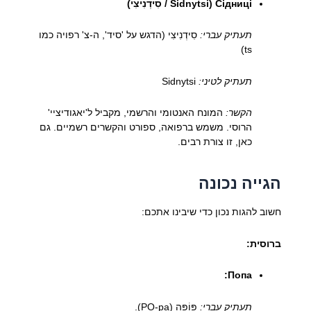
Сідниці (Sidnytsi / סִידְנִיצִי)
תעתיק עברי:
סִידְנִיצִי (הדגש על 'סיד', ה-צ' רפויה כמו
ts)
תעתיק לטיני:
Sidnytsi
הקשר:
המונח האנטומי והרשמי, מקביל ל'יאגודיציי'
הרוסי. משמש ברפואה, ספורט והקשרים רשמיים. גם
כאן, זו צורת רבים.
הגייה נכונה
חשוב להגות נכון כדי שיבינו אתכם:
ברוסית:
Попа:
תעתיק עברי:
פּוֹפָּה (PO-pa).