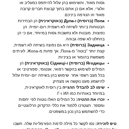
גסות מאוד, והשימוש בהן עלול להיתפס כמעליב או
וולגרי, אלא אם כן אתם בתוך קבוצת חברים קרובה
מאוד וזו הנורמה ביניכם.
Попа (ברוסית) ו-Дупа (באוקראינית)
הן הבחירות
הבטוחות ביותר לשיחה לא רשמית ויום-יומית. הן
נפוצות, מובנות ולא נחשבות גסות במיוחד, אם כי הן
בהחלט לא שפה גבוהה.
Задница (ברוסית)
היא גם נפוצה בשיחה לא רשמית,
קצת יותר "בוטה" מ-Попа, אך פחות מ-Жопа. לעיתים
משמשת בהומור או בציניות.
Ягодицы (ברוסית) ו-Сідниці (באוקראינית)
הן
המילים לשימוש בהקשר רפואי, אנטומי, ספורטיבי או
בכל מצב רשמי אחר. שימוש בהן בשיחה יום-יומית עלול
להישמע מעט נוקשה או מצחיק.
שימו לב להבדלי ההגייה
בין רוסית לאוקראינית,
במיוחד באותיות כמו И/І ו-Г.
זכרו את ההטיה:
כל המילים האלו נוטות לפי יחסות
ומספר. תצטרכו ללמוד את כללי הדקדוק הרלוונטיים
כדי להשתמש בהן נכון במשפטים.
טיפ לזכירה:
נסו לקשר כל מילה לרמת הפורמליות שלה. חשבו