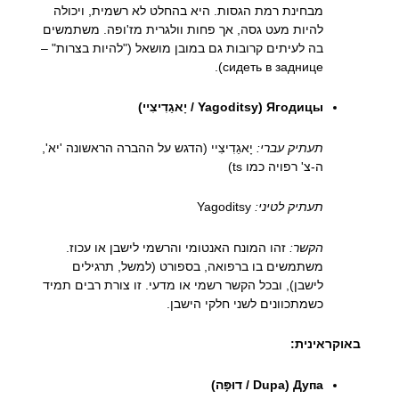
מבחינת רמת הגסות. היא בהחלט לא רשמית, ויכולה
להיות מעט גסה, אך פחות וולגרית מז'ופה. משתמשים
בה לעיתים קרובות גם במובן מושאל ("להיות בצרות" –
сидеть в заднице).
Ягодицы (Yagoditsy / יָאגַדִיצִיי)
תעתיק עברי:
יָאגַדִיצִיי (הדגש על ההברה הראשונה 'יא',
ה-צ' רפויה כמו ts)
תעתיק לטיני:
Yagoditsy
הקשר:
זהו המונח האנטומי והרשמי לישבן או עכוז.
משתמשים בו ברפואה, בספורט (למשל, תרגילים
לישבן), ובכל הקשר רשמי או מדעי. זו צורת רבים תמיד
כשמתכוונים לשני חלקי הישבן.
באוקראינית:
Дупа (Dupa / דוּפָּה)