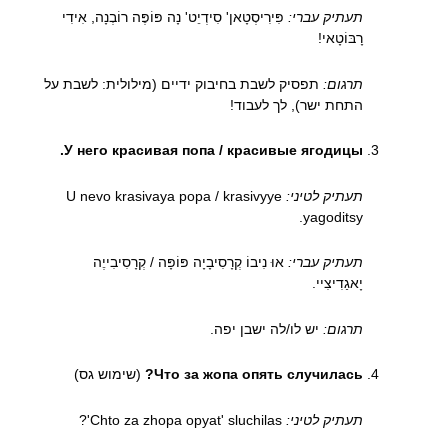
תעתיק עברי:
פִּירִיסְטָאן' סִידְיֵט' נָה פּוֹפֶּה רוֹבְנָה, אִידִי
רָבּוֹטָאי!
תרגום:
תפסיק לשבת בחיבוק ידיים (מילולית: לשבת על
התחת ישר), לך לעבוד!
У него красивая попа / красивые ягодицы.
תעתיק לטיני:
U nevo krasivaya popa / krasivyye
yagoditsy.
תעתיק עברי:
אוּ נִיבוֹ קְרָסִיבָיָה פּוֹפָּה / קְרָסִיבִייֶה
יָאגַדִיצִיי.
תרגום:
יש לו/לה ישבן יפה.
Что за жопа опять случилась?
(שימוש גס)
תעתיק לטיני:
Chto za zhopa opyat' sluchilas'?