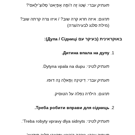
תעתיק עברי:
שְׁטוֹ זָה ז'וֹפָּה אָפְּיָאט' סְלוּצִ'ילָאס'?
תרגום:
איזה חרא קרה שוב? / איזו צרה קרתה שוב?
(מילת סלנג לבעיה/צרה)
באוקראינית (בעיקר עם Дупа / Сідниці):
Дитина впала на дупу.
תעתיק לטיני:
Dytyna vpala na dupu.
תעתיק עברי:
דִיטִינָה וְפָּאלָה נָה דוּפּוּ.
תרגום:
הילדה נפלה על הטוסיק.
Треба робити вправи для сідниць.
תעתיק לטיני:
Treba robyty vpravy dlya sidnyts'.
תעתיק עברי:
טְרֶבָּה רוֹבִּיטִי וְפְּרָאבִי דְלְיָה סִידְנִיצ'.