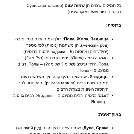
כל המילים שצוינו הן
שמות עצם
(Существительное
ברוסית, Іменник באוקראינית).
ברוסית:
Попа, Жопа, Задница:
כולן שמות עצם במין נקבה
(женский род). הן משתנות (נוטות) לפי מספר
(יחיד/רבים) ויחסות (падежи – 6 יחסות ברוסית).
דוגמה להטיה (Попа):
יחיד נומינטיב (מי? מה?) –
Попа. יחיד גניטיב (של מי? של מה?) – Попы. רבים
נומינטיב – Попы.
Ягодицы:
שם עצם במין נקבה, אך משמש כמעט
תמיד בצורת רבים (pluralia tantum). הוא נוטה לפי
היחסות השונות בצורת הרבים.
דוגמה להטיה:
רבים נומינטיב – Ягодицы. רבים גניטיב
– Ягодиц.
באוקראינית:
Дупа, Срака:
שמות עצם במין נקבה (жіночий рід).