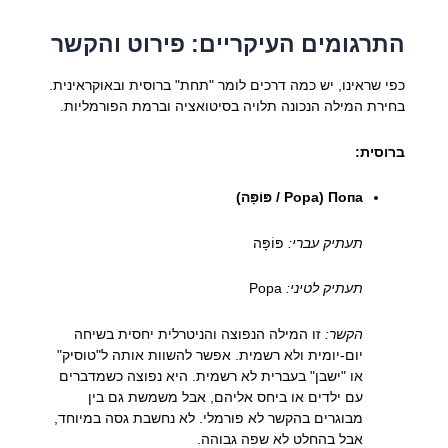
התרגומים העיקריים: פירוט והקשר
כפי שראינו, יש כמה דרכים לומר "תחת" ברוסית ובאוקראינית.
בחירת המילה הנכונה תלויה בסיטואציה וברמת הפורמליות.
ברוסית:
Попа (Popa / פּוֹפָּה)
תעתיק עברי:
פּוֹפָּה
תעתיק לטיני:
Popa
הקשר:
זו המילה הנפוצה והניטרלית יחסית בשיחה
יום-יומית ולא רשמית. אפשר להשוות אותה ל"טוסיק"
או "ישבן" בעברית לא רשמית. היא נפוצה כשמדברים
עם ילדים או ביחס אליהם, אבל משמשת גם בין
מבוגרים בהקשר לא פורמלי. לא נחשבת גסה במיוחד,
אבל בהחלט לא שפה גבוהה.