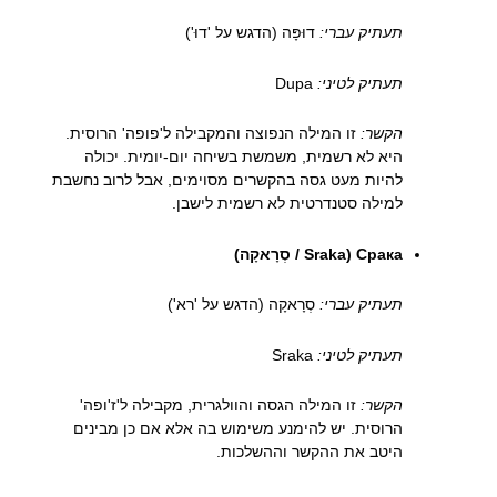
תעתיק עברי:
דוּפָּה (הדגש על 'דוּ')
תעתיק לטיני:
Dupa
הקשר:
זו המילה הנפוצה והמקבילה ל'פופה' הרוסית.
היא לא רשמית, משמשת בשיחה יום-יומית. יכולה
להיות מעט גסה בהקשרים מסוימים, אבל לרוב נחשבת
למילה סטנדרטית לא רשמית לישבן.
Срака (Sraka / סְרָאקָה)
תעתיק עברי:
סְרָאקָה (הדגש על 'רא')
תעתיק לטיני:
Sraka
הקשר:
זו המילה הגסה והוולגרית, מקבילה ל'ז'ופה'
הרוסית. יש להימנע משימוש בה אלא אם כן מבינים
היטב את ההקשר וההשלכות.