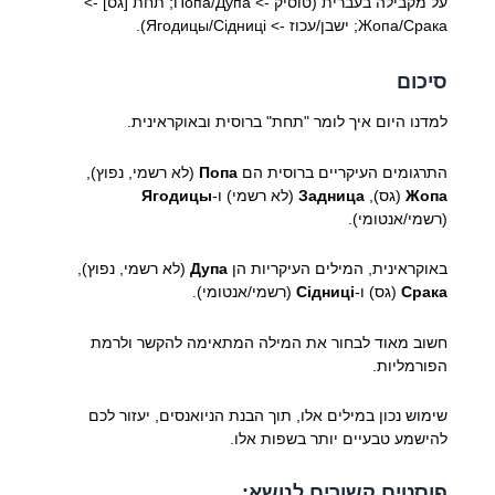
על מקבילה בעברית (טוסיק -> Попа/Дупа; תחת [גס] ->
Жопа/Срака; ישבן/עכוז -> Ягодицы/Сідниці).
סיכום
למדנו היום איך לומר "תחת" ברוסית ובאוקראינית.
התרגומים העיקריים ברוסית הם
Попа
(לא רשמי, נפוץ),
Жопа
(גס),
Задница
(לא רשמי) ו-
Ягодицы
(רשמי/אנטומי).
באוקראינית, המילים העיקריות הן
Дупа
(לא רשמי, נפוץ),
Срака
(גס) ו-
Сідниці
(רשמי/אנטומי).
חשוב מאוד לבחור את המילה המתאימה להקשר ולרמת
הפורמליות.
שימוש נכון במילים אלו, תוך הבנת הניואנסים, יעזור לכם
להישמע טבעיים יותר בשפות אלו.
פוסטים קשורים לנושא: