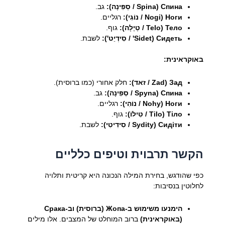
Спина (Spina / סְפִּינָה):
גב.
Ноги (Nogi / נוֹגִי):
רגליים.
Тело (Telo / טְיֶלָה):
גוף.
Сидеть (Sidet' / סִידְיֵט'):
לשבת.
באוקראינית:
Зад (Zad / זאד):
חלק אחורי (כמו ברוסית).
Спина (Spyna / סְפִּינָה):
גב.
Ноги (Nohy / נוֹהִי):
רגליים.
Тіло (Tilo / טִילוֹ):
גוף.
Сидіти (Sydity / סִידִיטִי):
לשבת.
הקשר תרבוית וטיפים כלליים
כפי שהודגש, בחירת המילה הנכונה היא קריטית ותלויה
לחלוטין בנסיבות:
הימנעו משימוש ב-Жопа (ברוסית) וב-Срака
(באוקראינית)
ברוב המוחלט של המצבים. אלו מילים