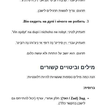
תרגום:
צריך לעשות תרגילים לישבן.
Він сидить на дупі і нічого не робить.
תעתיק לטיני:
Vin sydyt' na dupi i nichoho ne robyt'.
תעתיק עברי:
וִין סִידִיט' נָה דוּפִּי אִי נִיצ'וֹהוֹ נֶה רוֹבִּיט'.
תרגום:
הוא יושב על התחת ולא עושה כלום.
מילים וביטויים קשורים
הנה כמה מילים נוספות שעשויות להיות רלוונטיות:
ברוסית:
Зад (Zad / זאד):
חלק אחורי, עורף (יכול להתייחס גם
לישבן בהקשר כללי).