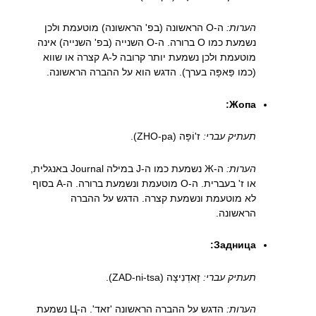
הערות:
ה-О הראשונה (בפ' הראשונה) מוטעמת ולכן
נשמעת כמו O ברורה. ה-О השנייה (בפ' השנייה) אינה
מוטעמת ולכן נשמעת יותר קרובה ל-A קצרה או שווא
(כמו פַּאפָּה בערך). הדגש הוא על ההברה הראשונה.
Жопа:
תעתיק עברי:
ז'וֹפָּה (ZHO-pa).
הערות:
ה-Ж נשמעת כמו ה-J במילה Journal באנגלית,
או ז' בעברית. ה-О מוטעמת ונשמעת ברורה. ה-А בסוף
לא מוטעמת ונשמעת קצרה. הדגש על ההברה
הראשונה.
Задница:
תעתיק עברי:
זָאדְנִיצָה (ZAD-ni-tsa).
הערות:
הדגש על ההברה הראשונה 'זאד'. ה-Ц נשמעת