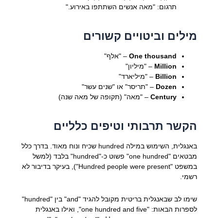
תרגום: "מאה אנשים השתתפו באירוע."
מילים וביטויים קשורים
One thousand
– "אלף"
Million
– "מיליון"
Billion
– "מיליארד"
Dozen
– "תריסר" או "שנים עשר"
Century
– "מאה" (תקופה של מאה שנה)
הקשר תרבותי וטיפים כלליים
באנגלית, השימוש במילה hundred שכיח ונוח מאוד. בדרך כלל
מבטאים "one hundred" פשוט כ-"hundred" בלבד (למשל
במשפט "Hundred people were present"), בעיקר בדיבור לא
רשמי.
שימו לב שבאנגלית בריטית מקובל להגיד "and" בין "hundred"
לספרות הבאות: "one hundred and five", ואילו באנגלית