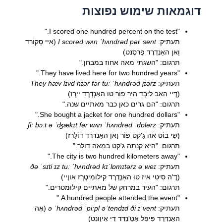
דוגמאות שימוש נפוצות
"I scored one hundred percent on the test."
תעתיק:
I scored wʌn ˈhʌndrəd pərˈsent
(איי סְקוֹרד
וַאן האַנְדְרֶד פֶּרסֶנט)
תרגום: "השגתי מאה אחוז במבחן."
"They have lived here for two hundred years."
תעתיק:
They hæv lɪvd hɪər fər tuː ˈhʌndrəd jɪərz
(דֶּיי האב לִיבְד היר פוֹר טוּ האַנְדְרֶד יירְז)
תרגום: "הם גרים כאן כבר מאתיים שנה."
"She bought a jacket for one hundred dollars."
תעתיק:
ʃiː bɔːt ə ˈʤækɪt fər wʌn ˈhʌndrəd ˈdɒlərz
(שִי בוֹט אֶה גַ'קֶט פוֹר וַאן האַנְדְרֶד דוֹלַרְז)
תרגום: "היא קנתה ג'קט במאה דולר."
"The city is two hundred kilometers away."
תעתיק:
ðə ˈsɪti ɪz tuː ˈhʌndrəd kɪˈlɒmɪtərz əˈweɪ
(דֶ'ה סִיטִי איז טוּ האַנְדְרֶד קִילוֹמִיטֶרְז אווֶיי)
תרגום: "העיר במרחק של מאתיים קילומטרים."
"A hundred people attended the event."
תעתיק:
ə ˈhʌndrəd ˈpiːpl əˈtendɪd ði ɪˈvent
(אֶה
האַנְדְּרֶד פִּיפְּל אַטֶ'נְדִּד דִי אִיוֶונְט)