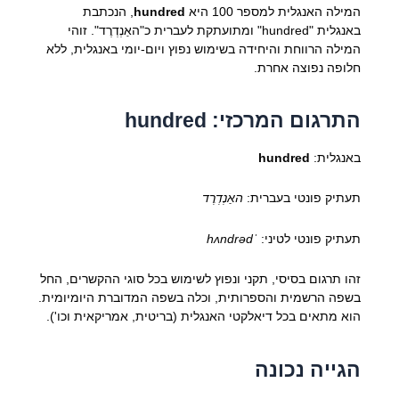
המילה האנגלית למספר 100 היא
hundred
, הנכתבת
באנגלית "hundred" ומתועתקת לעברית כ"האַנְדְרֶד". זוהי
המילה הרווחת והיחידה בשימוש נפוץ ויום-יומי באנגלית, ללא
חלופה נפוצה אחרת.
התרגום המרכזי: hundred
באנגלית:
hundred
תעתיק פונטי בעברית:
האַנְדְרֶד
תעתיק פונטי לטיני:
ˈhʌndrəd
זהו תרגום בסיסי, תקני ונפוץ לשימוש בכל סוגי ההקשרים, החל
בשפה הרשמית והספרותית, וכלה בשפה המדוברת היומיומית.
הוא מתאים בכל דיאלקטי האנגלית (בריטית, אמריקאית וכו').
הגייה נכונה