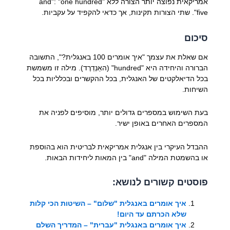
אמריקאית נפוצה יותר הצורה ללא "and": "one hundred
five". שתי הצורות תקינות, אך כדאי להקפיד על עקביות.
סיכום
אם שאלת את עצמך "איך אומרים 100 באנגלית?", התשובה
הברורה והיחידה היא "hundred" (האַנְדְרֶד). מילה זו משמשת
בכל הדיאלקטים של האנגלית, בכל ההקשרים ובכלליות בכל
השיחות.
בעת השימוש במספרים גדולים יותר, מוסיפים לפניה את
המספרים האחרים באופן ישיר.
ההבדל העיקרי בין אנגלית אמריקאית לבריטית הוא בהוספת
או בהשמטת המילה "and" בין המאות ליחידות הבאות.
פוסטים קשורים לנושא:
איך אומרים באנגלית "שלום" – השיטות הכי קלות
שלא הכרתם עד היום!
איך אומרים באנגלית "עברית" – המדריך השלם