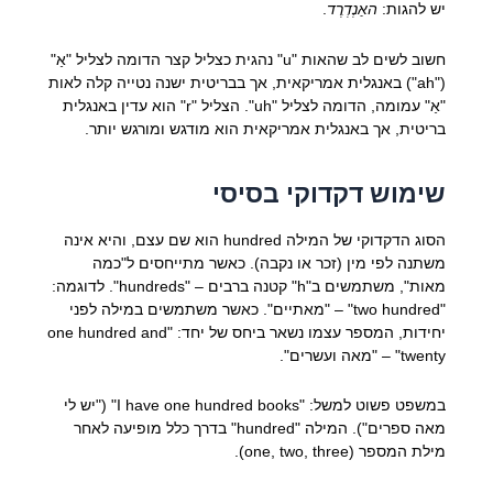
יש להגות:
האַנְדְרֶד
.
חשוב לשים לב שהאות "u" נהגית כצליל קצר הדומה לצליל "אַ"
("ah") באנגלית אמריקאית, אך בבריטית ישנה נטייה קלה לאות
"אַ" עמומה, הדומה לצליל "uh". הצליל "r" הוא עדין באנגלית
בריטית, אך באנגלית אמריקאית הוא מודגש ומורגש יותר.
שימוש דקדוקי בסיסי
הסוג הדקדוקי של המילה hundred הוא שם עצם, והיא אינה
משתנה לפי מין (זכר או נקבה). כאשר מתייחסים ל"כמה
מאות", משתמשים ב"h" קטנה ברבים – "hundreds". לדוגמה:
"two hundred" – "מאתיים". כאשר משתמשים במילה לפני
יחידות, המספר עצמו נשאר ביחס של יחד: "one hundred and
twenty" – "מאה ועשרים".
במשפט פשוט למשל: "I have one hundred books" ("יש לי
מאה ספרים"). המילה "hundred" בדרך כלל מופיעה לאחר
מילת המספר (one, two, three).