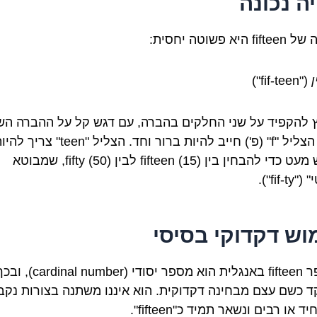
יה נכונה
 היא פשוטה יחסית:
ן
("fif-teen")
 להקפיד על שני החלקים בהברה, עם דגש קל על ההברה השנ
"טִין". הצליל "f" (פ') חייב להיות ברור וחד. הצליל "teen" צריך
מודגש מעט כדי להבחין בין fifteen (15) לבין fifty (50), שמבוטא
fif-ty").
וש דקדוקי בסיסי
המספר fifteen באנגלית הוא מספר יסודי
 כשם עצם מבחינה דקדוקית. הוא איננו משתנה בצורות נקב
יד או רבים ונשאר תמיד כ"fifteen".