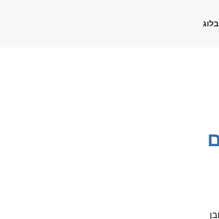
בלוג
ם
בן