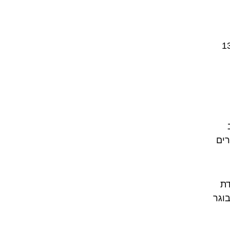
תייחס לאנשים בני 13
 חשוב
מספרים
ולדת
 בוגר