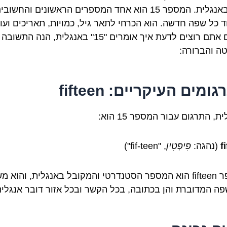
שגם באנגלית. המספר 15 הוא אחד המספרים הראשונים והחשובי
ד כל שפה חדשה. הוא הכרחי לתאר גיל, כמויות, תאריכים ועוד
אם גם אתם רוצים לדעת איך אומרים "15" באנגלית, הנה התשובה
ה והברורה:
ומים העיקריים: fifteen
ת, התרגום עבור המספר 15 הוא:
f
(נהגה:
פִיפְטִין
, "fif-teen")
המספר fifteen הוא המספר הסטנדרטי והמקובל באנגלית, והוא 
פה המדוברת והן בכתובה, בכל הקשר ובכל אזור דובר אנגלית