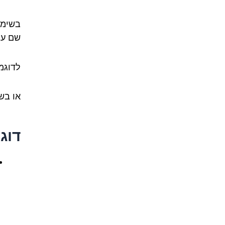
שם עצ
לדוגמה: "I have fifteen cats." ("
או בשאלות: " you fifteen
דוג