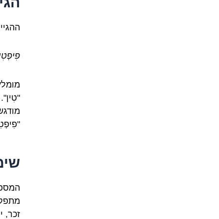
הגי
ההגייה של fifteen
פִיפְטִי
מומלץ
"פִיפְטִי" ("
שימ
מתפקד
זכר, יח