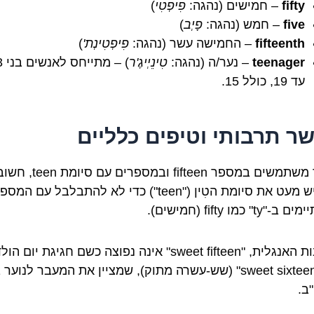
fifty
– חמישים (נהגה:
פִיפְטִי
)
five
– חמש (נהגה:
פָיְב
)
fifteenth
– החמישה עשר (נהגה:
פִיפְטִינְת'
)
teenager
– נער/ה (נהגה:
טִינֵיְיגֶ'ר
) – מ
עד 19, כולל 15.
ר תרבותי וטיפים כלליים
כאשר משתמשים במספר fifteen ובמספרים עם סיומת teen,
להדגיש מעט את סיומת הטִין ("teen") כדי לא להתבלבל עם ה
ty" כמו fifty (חמישים).
בתרבות האנגלית, "sweet fifteen" אינה נפוצה כשם חגיגת יום ה
כמו "sweet sixteen" (שש-עשרה מתוק), שמציין את המעבר לנוער
ב.