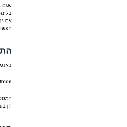
בלימו
הפשוט
התרג
באנגלי
ifteen
הן בש