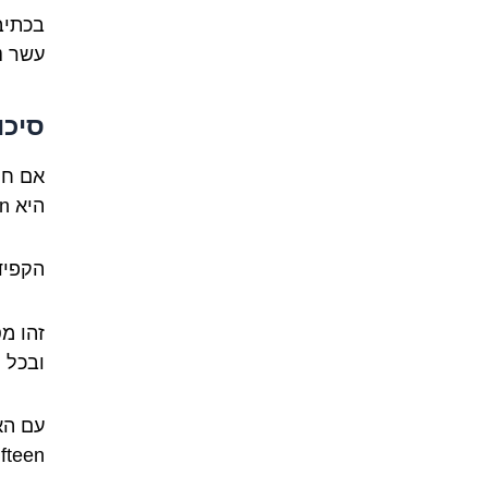
עשר נית
סיכו
היא fifteen (פיפטין).
הקפידו לה
זהו מ
ובכל 
עם הא
fifteen בצורה טבעית וקלה לדיבור ולכתיבה שלכם