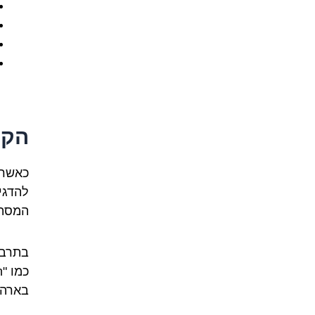
הקש
המסתיימים ב-"
בארה"