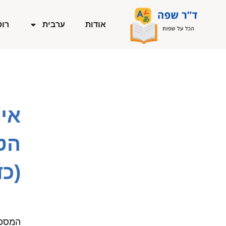
ילוג
תוכן
אודות
ערבית
רוס
הט
(כד
המספר