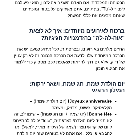
הבטוחה והמכבדת. אם האדם השני רואה לנכון, הוא יציע לכם
לעבור ל-"Tu". בינתיים, אתם משחקים על בטוח ומוכיחים
שאתם מבינים את כללי המשחק.
ברכות לאירועים מיוחדים: איך לא לצאת
"אוּה-לה-לה" בהזדמנויות חגיגיות?
החיים מלאים באירועים, ובצרפתית, לכל אירוע כמעט יש את
הברכה המיוחדת שלו. לדעת את הברכה הנכונה זה לא רק עניין
של דיוק, אלא גם דרך להראות שאכפת לכם מספיק כדי ללמוד
את הביטוי הנכון.
יום הולדת שמח, חג שמח, ושאר ירקות:
המילון החגיגי
Joyeux anniversaire!
(יום הולדת שמח!) –
הקלאסיקה. פשוט, מדויק, ומשמח.
Bonne fête!
(חג שמח! / יום חג שמח!) – שימו לב, זה
לא תמיד ליום הולדת! בצרפתית, "fête" יכולה להתייחס
ליום של קדוש נוצרי (שמה של הילדה מארי, למשל), או
לחג באופן כללי. אם אתם לא בטוחים שזה יום הולדת,