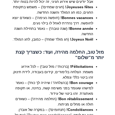
אבל יודעים שיש אירוע חגיגי, זה יכול להיות בטוח יותר.
Joyeuses fêtes!
(חגים שמחים!) – משמש בתקופת
החגים, כמו חג המולד והשנה החדשה.
Bonnes vacances!
(חופשה נעימה!) – כשאדם יוצא
לחופשה. דרך נהדרת לאחל לו בילוי נעים.
Bonne année!
(שנה טובה!) – נאמר בתחילת השנה
החדשה.
Joyeux Noël!
(חג מולד שמח!) – כמובן, לחג המולד.
מזל טוב, החלמה מהירה, ועוד: כשצריך קצת
יותר מ"שלום"
Félicitations!
(ברכות! / מזל טוב!) – לכל אירוע
משמח: הצלחה בלימודים, קידום בעבודה, לידת תינוק.
זהו ביטוי כללי ונפלא.
Bon courage!
(בהצלחה! / שיהיה לך כוח!) – נאמר
למישהו שעומד בפני משימה קשה, בחינה, או תקופה
מאתגרת. זהו ביטוי של עידוד.
Bon rétablissement!
(החלמה מהירה!) – כשאדם
חולה או מחלים מניתוח.
Condoléances!
(תנחומים!) – במקרה של אובדן.
נהוג גם לומר: "Toutes mes condoléances" (את כל