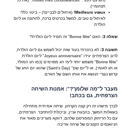
תנחומיי).
Meilleurs vœux!
(איחולים לבביים!) – ביטוי כללי
לאיחולים טובים, למשל בכרטיס ברכה, לחתונה או ליום
הולדת.
שאלה 3:
האם "Bonne fête" זה תמיד ליום הולדת?
תשובה 3:
לא בהכרח! בעוד שזה יכול לשמש גם ליום הולדת,
לרוב הצרפתים יגידו "Joyeux anniversaire" ליום הולדת.
"Bonne fête" משמש יותר לימי חג מסוימים (כמו חג המולד,
או חג לאומי), או ל"יום שם" (Saint's Day) שהוא יום החג של
קדוש נוצרי הנושא את אותו השם של האדם.
מעבר ל"מה שלומך?": אמנות השיחה
הצרפתית, גם בכתב!
לברך מישהו זה רק קצה הקרחון. שיחה אמיתית מתחילה
בשאלות המשך, בהבעת עניין, וביכולת להתחבר. הצרפתים,
עם כל הריחוק המפורסם שלהם, דווקא מעריכים מאוד את
הניואנסים הקטנים של שיחה אדיבה.