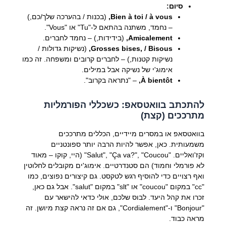
סיום:
Bien à toi / à vous,
(בכנות / בהערכה שלך/כם,)
– נחמד, משתנה בהתאם ל-"Tu" או "Vous".
Amicalement,
(בידידות,) – נחמד לחברים.
Grosses bises, / Bisous,
(נשיקות גדולות /
נשיקות קטנות,) – לחברים קרובים ומשפחה. זה כמו
אימוג'י של נשיקה אבל במילים.
À bientôt,
– "נתראה בקרוב".
להתכתב בוואטסאפ: כשכללי הפורמליות
מתרככים (קצת)
בוואטסאפ או במסרים מיידיים, הכללים מתרככים
משמעותית. כאן, אפשר להיות הרבה יותר ספונטניים
וקז'ואליים. "Salut", "Ça va?", "Coucou" (היי, קוקו – מאוד
לא פורמלי וחמוד) הם סטנדרטיים. אימוג'ים מקובלים לחלוטין
ואף רצויים כדי להוסיף רגש לטקסט. גם קיצורים נפוצים, כמו
"cc" במקום "coucou" או "slt" במקום "salut". אבל גם כאן,
זכרו את קהל היעד. לבוס שלכם, אולי כדאי להישאר עם
"Bonjour" ו-"Cordialement", גם אם זה נראה קצת מיושן. זה
מראה כבוד.