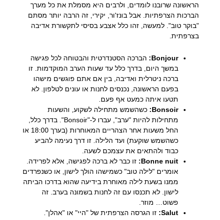
הראשונה שרובנו לומדים, ולרבים היא מסמלת את כל מערך
הברכות הצרפתיות. אבל בונז'ור, יקירי, זה הרבה יותר מסתם
"בוקר טוב". למעשה, זהו כלל אצבע בסיסי לתקשורת אדיבה
בצרפתית.
Bonjour:
הברכה הסטנדרטית והבטוחה לכל פגישה
במשך היום, בדרך כלל עד שעות הערב המוקדמות. זו
ברכה ניטרלית ואדיבה, בין אם אתם פוגשים מישהו
בפעם הראשונה, נכנסים לחנות או עונים לטלפון. לא
תטעו איתה כמעט אף פעם.
Bonsoir:
כשהשמש מתחילה לשקוע, והשעות
מתחילות להיות "ערב", עברו ל-"Bonsoir". בדרך כלל,
החל משעות אחר הצהריים המאוחרות (בערך 18:00 או
כשהשמש שוקעת) ועד הלילה. זו דרך נעימה להביע
כבוד ולהתאים את עצמכם לשעה.
Bonne nuit:
זו כבר לא ברכה לפגישה, אלא לפרידה.
אומרים "לילה טוב" כשמישהו הולך לישון, או כשנפרדים
ממנו בשעת לילה מאוחרת בידיעה שהוא בדרכו הביתה
לישון. לא תכנסו עם זה לחנות בשמונה בערב. זה
פשוט… מוזר.
Salut:
זו הגרסה הצרפתית של "היי" או "אהלן".