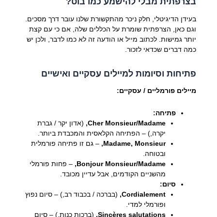
בצרפתית מבלי להישמע כמו בוט?
בעידן הדיגיטלי, חלק ניכר מהתקשורת שלנו עובר דרך מסכים.
וגם כאן, הצרפתית שומרת על הכללים שלה, אם כי עם קצת
יותר גמישות. לכתוב מייל או הודעה זה לא כמו לדבר, ולכן יש
כמה דברים שכדאי לזכור.
פתיחות וסיומות למיילים עסקיים ואישיים
מיילים פורמליים / עסקיים:
פתיחה:
Cher Monsieur/Madame,
(אדון יקר / גברת
יקרה,) – הפתיחה הקלאסית והמכבדת ביותר.
Madame, Monsieur,
– גם זו פתיחה פורמלית
ובטוחה.
Bonjour Monsieur/Madame,
– פחות פורמלי
מהשניים הקודמים, אבל עדיין מכובד.
סיום:
Cordialement,
(בברכה / בכבוד רב,) – סיום נפוץ
ופורמלי למדי.
Sincères salutations,
(ברכות כנות,) – סיום