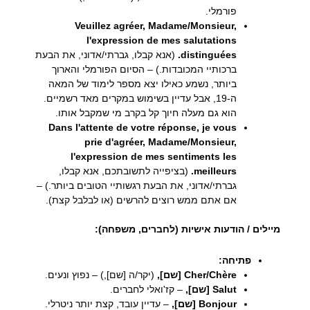
פורמלי.
Veuillez agréer, Madame/Monsieur,
l'expression de mes salutations
distinguées.
(אנא קבלו, גברתי/אדוני, את הבעת
ברכותיי המכובדות.) – הסיום הפורמלי והארוך
ביותר, נשמע כאילו יצא מספר לימוד של המאה
ה-19, אבל עדיין בשימוש במקרים מאד רשמיים.
הוא גם מעלה חיוך קל בקרב מי שמקבל אותו.
Dans l'attente de votre réponse, je vous
prie d'agréer, Madame/Monsieur,
l'expression de mes sentiments les
meilleurs.
(בציפייה לתשובתכם, אנא קבלו,
גברתי/אדוני, את הבעת רגשותיי הטובים ביותר.) –
אם אתם ממש רוצים להרשים (או לבלבל קצת).
מיילים / הודעות אישיות (לחברים, משפחה):
פתיחה:
Cher/Chère [שם],
(יקר/ה [שם],) – נפוץ ונעים.
Salut [שם],
– קז'ואלי לחברים.
Bonjour [שם],
– עדיין עובד, קצת יותר ניטרלי.