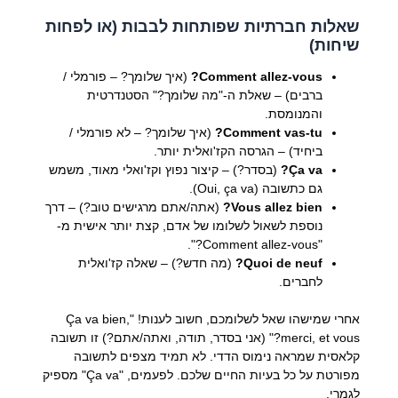
שאלות חברתיות שפותחות לבבות (או לפחות
שיחות)
Comment allez-vous?
(איך שלומך? – פורמלי /
ברבים) – שאלת ה-"מה שלומך?" הסטנדרטית
והמנומסת.
Comment vas-tu?
(איך שלומך? – לא פורמלי /
ביחיד) – הגרסה הקז'ואלית יותר.
Ça va?
(בסדר?) – קיצור נפוץ וקז'ואלי מאוד, משמש
גם כתשובה (Oui, ça va).
Vous allez bien?
(אתה/אתם מרגישים טוב?) – דרך
נוספת לשאול לשלומו של אדם, קצת יותר אישית מ-
"Comment allez-vous?".
Quoi de neuf?
(מה חדש?) – שאלה קז'ואלית
לחברים.
אחרי שמישהו שאל לשלומכם, חשוב לענות! "Ça va bien,
merci, et vous?" (אני בסדר, תודה, ואתה/אתם?) זו תשובה
קלאסית שמראה נימוס הדדי. לא תמיד מצפים לתשובה
מפורטת על כל בעיות החיים שלכם. לפעמים, "Ça va" מספיק
לגמרי.