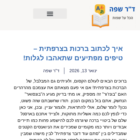
ילוג
תוכן
איך לכתוב ברכות בצרפתית –
טיפים מפתיעים שתאהבו לגלות!
ינואר 13, 2026
ד"ר שפה
ברוכים הבאים לעולם הקסום, ולעיתים גם המבלבל, של
הברכות בצרפתית! אם אי פעם מצאתם את עצמכם מהרהרים
האם "בונז'ור" זה מספיק, או מתי בדיוק מגיע ה"בונסואר"
הנחשק, אתם בול במקום הנכון. תודו שחשבתם שזה פשוט,
נכון? לומר שלום, אולי להתראות, ולגמור עניין. ובכן, אני כאן
כדי לנפץ לכם כמה אשליות מתוקות, ולצייד אתכם בארסנל
שלם של ביטויי ברכה שיגרמו לכם להישמע פחות כמו תיירים
אבודים ויותר כמו מקומיים שמכירים את הניואנסים הקטנים
שמבדילים בין "סתם עוד דובר צרפתית" לבין מישהו שמבין
עניין. אז הכינו את עצמכם למסע מרתק אל לב הנימוס