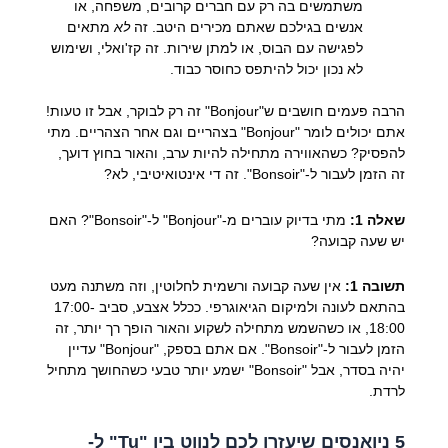
משתמשים בה רק עם חברים קרובים, משפחה, או
אנשים בגילכם שאתם מכירים היטב. זה
לא
מתאים
לפגישה עם הבוס, או למתן שירות. זה קז'ואלי, ושימוש
לא נכון יכול להיתפס כחוסר כבוד.
הרבה פעמים חושבים ש"Bonjour" זה רק לבוקר, אבל זו טעות!
אתם יכולים לומר "Bonjour" בצהריים וגם אחר הצהריים. מתי
להפסיק? כשהאווירה מתחילה להיות ערב, והאור בחוץ דועך,
זה הזמן לעבור ל-"Bonsoir". זה די אינטואיטיבי, לא?
שאלה 1:
מתי בדיוק עוברים מ-"Bonjour" ל-"Bonsoir"? האם
יש שעה קבועה?
תשובה 1:
אין שעה קבועה ורשמית לחלוטין, וזה משתנה מעט
בהתאם לעונה ולמיקום הגיאוגרפי. ככלל אצבע, סביב 17:00-
18:00, או כשהשמש מתחילה לשקוע והאור הופך רך יותר, זה
הזמן לעבור ל-"Bonsoir". אם אתם בספק, "Bonjour" עדיין
יהיה בסדר, אבל "Bonsoir" ישמע יותר טבעי כשהחושך מתחיל
לרדת.
5 ניואנסים שיעזרו לכם לנווט בין "Tu" ל-