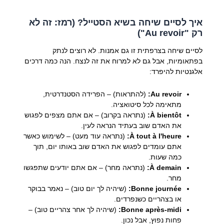
איך לסיים שיחה בשיא הסטייל? (רמז: זה לא
רק "Au revoir")
לסיים שיחה בצרפתית זו גם אמנות. לא רוצים לנתק
בפתאומיות, אבל גם לא למרוח את זה לנצח. הנה כמה דרכים
אלגנטיות להיפרד:
Au revoir:
(להתראות) – הפרידה הסטנדרטית,
מתאימה לכל סיטואציה.
À bientôt:
(נתראה בקרוב) – אם אתם מצפים לפגוש
את האדם שוב בעתיד הנראה לעין.
À tout à l'heure:
(נתראה עוד מעט) – לשימוש כאשר
אתם עומדים לפגוש את האדם שוב באותו יום, תוך
כמה שעות.
À demain:
(נתראה מחר) – אם אתם יודעים שתפגשו
מחר.
Bonne journée:
(שיהיה לך יום טוב) – נאמר בבוקר
או בצהריים כשנפרדים.
Bonne après-midi:
(שיהיה לך אחר צהריים טוב) –
פחות נפוץ, אבל נכון.