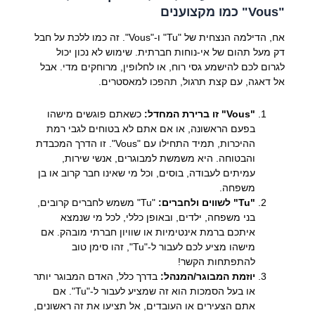
"Vous" כמו מקצוענים
אח, הדילמה הנצחית של "Tu" ו-"Vous". זה כמו ללכת על חבל
דק מעל תהום של אי-נוחות חברתית. שימוש לא נכון יכול
לגרום לכם להישמע גסי רוח, או לחלופין, מרוחקים מדי. אבל
אל דאגה, עם קצת תרגול, תהפכו למאסטרים.
"Vous" זו ברירת המחדל:
כשאתם פוגשים מישהו
בפעם הראשונה, או אם אתם לא בטוחים לגבי רמת
ההיכרות, תמיד התחילו עם "Vous". זו הדרך המכבדת
והבטוחה. היא משמשת למבוגרים, אנשי שירות,
עמיתים לעבודה, בוסים, וכל מי שאינו חבר קרוב או בן
משפחה.
"Tu" לשווים ולחברים:
"Tu" משמש לחברים קרובים,
בני משפחה, ילדים, ובאופן כללי, לכל מי שנמצא
איתכם ברמת אינטימיות או שוויון חברתי מובהק. אם
מישהו מציע לכם לעבור ל-"Tu", זהו סימן טוב
להתפתחות הקשר!
יוזמת המבוגר/המנהל:
בדרך כלל, האדם המבוגר יותר
או בעל הסמכות הוא זה שמציע לעבור ל-"Tu". אם
אתם הצעירים או העובדים, אל תציעו את זה ראשונים,