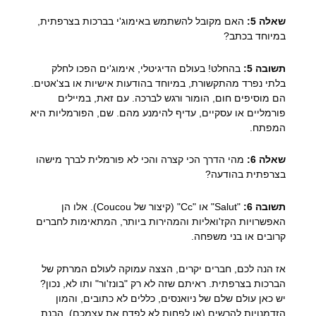
שאלה 5:
האם מקובל להשתמש באימוג'י בברכות בצרפתית,
במיוחד בכתב?
תשובה 5:
בהחלט! בעולם הדיגיטלי, אימוג'ים הפכו לחלק
בלתי נפרד מהתקשורת, במיוחד בהודעות אישיות או בצ'אטים.
הם מוסיפים חום, הומור ורגש לברכה. עם זאת, במיילים
פורמליים או עסקיים, עדיף להימנע מהם. שם, הפורמליות היא
המפתח.
שאלה 6:
מהי הדרך הכי קצרה והכי לא פורמלית לברך מישהו
בצרפתית בהודעה?
תשובה 6:
"Salut" או "Cc" (קיצור של Coucou). אלו הן
האפשרויות הקז'ואליות והמהירות ביותר, המתאימות לחברים
קרובים או בני משפחה.
אז הנה לכם, חברים יקרים, הצצה עמוקה לעולם המרתק של
הברכות בצרפתית. ראיתם שזה לא רק "בונז'ור" ותו לא, נכון?
יש כאן עולם שלם של ניואנסים, כללים לא כתובים, והמון
הזדמנויות להרשים (או לפחות לא לפדח את עצמכם). הבנת