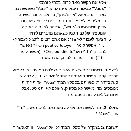
אלא אם הקשר מאד קרוב ובלתי פורמלי.
"Vous" כביטוי ריבוי:
שימו לב ש-"Vous" משמשת גם
כצורת הריבוי של "אתם/אתן", בין אם מדובר בשיחה
פורמלית או לא. אם אתם מדברים לקבוצה של חברים,
עדיין תשתמשו ב-"Vous", אבל זה לא יהיה באותה
קונוטציה של כבוד כמו כשאתם מדברים ליחיד.
הצעה לעבור ל-"Tu":
אם אתם רוצים להציע לעבור ל-
"Tu", אפשר לומר: "On peut se tutoyer ?" (אפשר
לדבר ב-"Tu"?) או "On peut dire tu?" (אפשר לומר
"tu"?). זו דרך עדינה לבדוק את השטח.
לפעמים, כשמדובר באנשים צעירים בגילכם במועדון או באירוע
חברתי קליל, אפשר לפעמים להתחיל ישר ב-"Tu", אבל עשו
זאת בזהירות. כשאתם בספק? תמיד "Vous". עדיף להיות
מנומסים מדי מאשר לא מספיק. העולם לא יתמוטט, אבל
אתם עלולים לזכות במבט מוזר.
שאלה 2:
מה לעשות אם אני לא בטוח אם להשתמש ב-"Tu"
או ב-"Vous"?
תשובה 2:
במקרה של ספק, תמיד לכו על "Vous". זו האפשרות