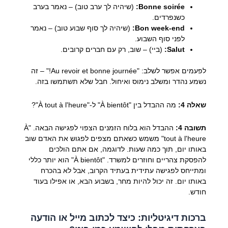
Bonne soirée:
(שיהיה לך ערב טוב) – נאמר בערב
כשנפרדים.
Bon week-end:
(שיהיה לך סוף שבוע טוב) – נאמר
לפני סוף השבוע.
Salut:
(ביי) – שוב, רק עם חברים קרובים.
לפעמים אפשר לשלב: "Au revoir et bonne journée!" – זה
נשמע נהדר ומשלב נימוס ואיחול. חבל שלא תשתמשו בזה.
שאלה 4:
מה ההבדל בין "À bientôt" ל-"À tout à l'heure"?
תשובה 4:
ההבדל הוא בלוח הזמנים הצפוי לפגישה הבאה. "À
tout à l'heure" משמש כשאתם מצפים לפגוש את האדם שוב
באותו יום, תוך כמה שעות. לדוגמה, אם אתם הולכים
להפסקת צהריים וחוזרים למשרד. "À bientôt" הוא יותר כללי
ומתייחס לפגישה עתידית בעתיד הקרוב, אבל לא בהכרח
באותו יום. זה יכול להיות מחר, בשבוע הבא, או אפילו בעוד
חודש.
ברכות דיגיטליות: כיצד לכתוב מייל או הודעה