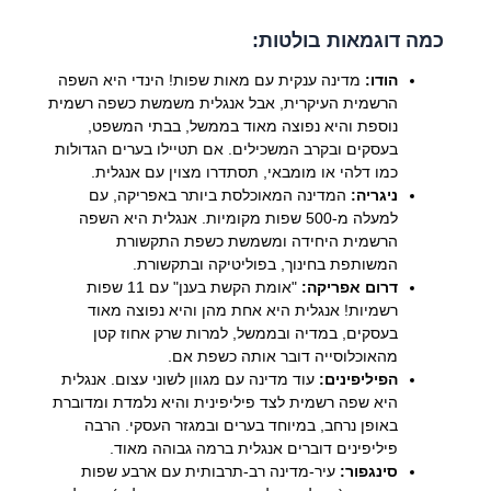
כמה דוגמאות בולטות:
הודו:
מדינה ענקית עם מאות שפות! הינדי היא השפה
הרשמית העיקרית, אבל אנגלית משמשת כשפה רשמית
נוספת והיא נפוצה מאוד בממשל, בבתי המשפט,
בעסקים ובקרב המשכילים. אם תטיילו בערים הגדולות
כמו דלהי או מומבאי, תסתדרו מצוין עם אנגלית.
ניגריה:
המדינה המאוכלסת ביותר באפריקה, עם
למעלה מ-500 שפות מקומיות. אנגלית היא השפה
הרשמית היחידה ומשמשת כשפת התקשורת
המשותפת בחינוך, בפוליטיקה ובתקשורת.
דרום אפריקה:
"אומת הקשת בענן" עם 11 שפות
רשמיות! אנגלית היא אחת מהן והיא נפוצה מאוד
בעסקים, במדיה ובממשל, למרות שרק אחוז קטן
מהאוכלוסייה דובר אותה כשפת אם.
הפיליפינים:
עוד מדינה עם מגוון לשוני עצום. אנגלית
היא שפה רשמית לצד פיליפינית והיא נלמדת ומדוברת
באופן נרחב, במיוחד בערים ובמגזר העסקי. הרבה
פיליפינים דוברים אנגלית ברמה גבוהה מאוד.
סינגפור:
עיר-מדינה רב-תרבותית עם ארבע שפות