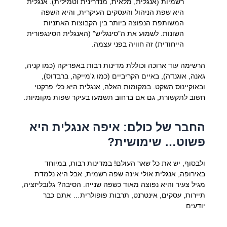
רשמיות (אנגלית, מלאית, מנדרינית וטמילית). אנגלית
היא שפת הניהול והעסקים העיקרית, והיא השפה
המשותפת הנפוצה ביותר בין הקבוצות האתניות
השונות. לשמוע את ה"סינגליש" (האנגלית הסינגפורית
הייחודית) זה חוויה בפני עצמה.
הרשימה עוד ארוכה וכוללת מדינות רבות באפריקה (כמו קניה,
גאנה, אוגנדה), באיים הקריביים (כמו ג'מייקה, ברבדוס),
ובאוקיינוס השקט. במקומות האלה, אנגלית היא כלי פרקטי
חשוב לתקשורת, גם אם ברחוב תשמעו בעיקר שפות מקומיות.
החבר של כולם: איפה אנגלית היא
פשוט… שימושית?
ולבסוף, יש את כל שאר העולם! במדינות רבות, במיוחד
באירופה, אנגלית אולי אינה שפה רשמית, אבל היא נלמדת
מגיל צעיר והיא נפוצה מאוד כשפה שנייה. הסיבה? גלובליזציה,
תיירות, עסקים, אינטרנט, תרבות פופולרית… אתם כבר
יודעים.