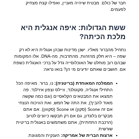
חבר של כולם. מבטיח שיהיה מעניין, ואפילו קצת מצחיק
לפעמים.
ששת הגדולות: איפה אנגלית היא
מלכת הכיתה?
נתחיל מהברור מאליו. ישנן מדינות שבהן אנגלית היא לא רק
שפה – היא חלק מהזהות, מהתרבות, מה-DNA. אלו המקומות
שבהם רוב מוחלט של האוכלוסייה גדל על ברכי האנגלית כשפת
אם. חושבים שאתם יודעים מי הן? בואו נראה:
הממלכה המאוחדת (בריטניה):
נו, ברור. מאיפה הכל
התחיל! אנגליה, סקוטלנד, וויילס וצפון אירלנד. פה
תמצאו את המבטאים הקלאסיים (וגם כמה שקשה
מאוד להבין!), את התה של חמש, ואת הוויכוח הנצחי
אם זה Scone (סקון) או Scone (סקווון). אם אתם
מבקרים בלונדון, גם אם רק תבקשו כיוונים לטיוב
(הרכבת התחתית), אתם משתמשים באנגלית בריטית
שורשית.
ארצות הברית של אמריקה:
הענקית והמגוונת.