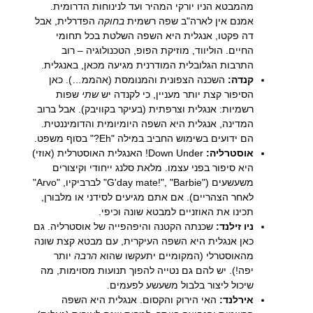
מהמבטא הניו יורקי המהיר ועד לנינוחות הדרומית.
אמנם אין לארה"ב שפה רשמית
בחוקה
הפדרלית, אבל
דה פקטו, אנגלית היא השפה השלטת בכל תחומי
החיים. הוליווד, מוזיקת הפופ, הטכנולוגיה – רוב
התרבות הגלובלית המודרנית מגיעה מכאן, באנגלית.
קנדה:
השכנה הצפונית והמנומסת (אהממ…). כאן
הסיפור קצת יותר מעניין, כי לקנדה יש
שתי
שפות
רשמיות: אנגלית וצרפתית (בעיקר בקוויבק). אבל ברוב
המדינה, אנגלית היא השפה היומיומית והדומיננטית.
הם ידועים בשימוש החביב במילה "Eh?" בסוף משפט.
אוסטרליה:
Down Under! האנגלית האוסטרלית (אוזי)
היא סיפור בפני עצמו. מלאת סלנג ייחודי וקיצורים
משעשעים ("G'day mate!", "Barbie" לברביקיו, "Arvo"
לאחר הצהריים). אם אתם מגיעים לסידני או מלבורן,
תכינו את האוזניים למבטא שונה וכיפי.
ניו זילנד:
שכנתה הקטנה והיפהפייה של אוסטרליה. גם
כאן אנגלית היא השפה העיקרית, עם מבטא קצת שונה
מהאוסטרלי (המקומיים יתעקשו שהוא
הרבה
יותר
יפה!). יש להם גם נטייה להפוך תנועות מסוימות, מה
שיכול ליצור בלבול משעשע לפעמים.
אירלנד:
האי הירוק והקסום. אנגלית היא השפה