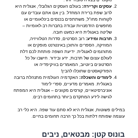
עסקים וקריירה:
בעולם העסקים הגלובלי, אנגלית היא
לרוב שפת ברירת המחדל. בין אם אתם עובדים עם
לקוחות מחו"ל, משתתפים בכנסים בינלאומיים או
מחפשים הזדמנויות עבודה בחברות רב-לאומיות –
שליטה באנגלית היא כמעט חובה.
תרבות ומידע:
רוב הסרטים, סדרות הטלוויזיה,
המוזיקה, הספרים והתוכן באינטרנט מופקים או
מתורגמים לאנגלית. ידיעת השפה פותחת לכם דלת
לעולם עצום של תרבות, ידע ובידור. חישבו על כל
הסרטונים ביוטיוב, המאמרים בוויקיפדיה או
הפודקאסטים שתוכלו להבין!
לימודים והשכלה:
האקדמיה העולמית מתנהלת ברובה
באנגלית. מאמרים מדעיים, ספרי לימוד
אוניברסיטאיים, קורסים מקוונים – אנגלית היא המפתח
לגישה לידע המתקדם ביותר בתחומים רבים.
במילים פשוטות, אנגלית היא לא סתם עוד שפה. היא כלי רב
עוצמה שפותח דלתות בכל כך הרבה תחומים בחיים.
בונוס קטן: מבטאים, ניבים