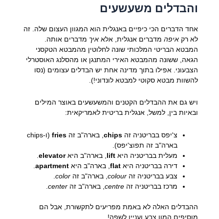
והבדלים משעשעים
אחד הדברים הכי כיפיים באנגלית הוא המגוון העצום שלה. זה
לא רק
איפה
מדברים אנגלית, אלא
איך
מדברים אותה.
המבטא הבריטי המלכותי שונה לחלוטין מהמבטא הטקסני
הגאה, ששונה מהמבטא האירי המתנגן או מהסלנג האוסטרלי
הצבעוני. אפילו בתוך מדינה אחת יש הבדלים עצומים (נסו
להשוות מבטא סקוטי למבטא לונדוני!).
ויש גם את ההבדלים הקטנים והמשעשעים באוצר המילים
ובאיות בין, למשל, אנגלית בריטית לאמריקאית:
צ'יפס בבריטניה זה
chips
, בארה"ב זה
fries
(ו-chips
בארה"ב זה תפוצ'יפס).
מעלית בבריטניה היא
lift
, בארה"ב היא
elevator
.
דירה בבריטניה היא
flat
, בארה"ב היא
apartment
.
צבע בבריטניה זה
colour
, בארה"ב זה
color
.
מרכז בבריטניה זה
centre
, בארה"ב זה
center
.
ההבדלים האלה לא באמת מפריעים לתקשורת, אבל הם
מוסיפים המון צבע ועניין לשפה!