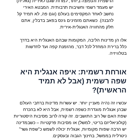
הרשמית והנפוצה ביותר, למרות שגם לאירית (גאלית)
יש מעמד רשמי וחשיבות תרבותית. המבטא האירי
נחשב לאחד המקסימים בעולם (וגם פה, לא תמיד קל
להבנה). כשאתם מזמינים גינס בפאב בדבלין, אתם
חלק מהחוויה האנגלית-אירית.
אלו הן מדינות הליבה, המקומות שבהם האנגלית היא בדרך
כלל ברירת המחדל לכל דבר, מהזמנת קפה ועד לחדשות
בטלוויזיה.
אורחת רשמית: איפה אנגלית היא
שפה רשמית (אבל לא תמיד
הראשית)?
עכשיו זה נהיה מעניין יותר. יש עשרות מדינות ברחבי העולם
שבהן אנגלית מוגדרת כשפה רשמית, אבל היא לא בהכרח
שפת האם של רוב התושבים. זה קורה לרוב מסיבות היסטוריות
(קולוניאליזם בריטי, למשל) או מסיבות פרקטיות – כשבמדינה
יש הרבה שפות מקומיות, אנגלית יכולה לשמש כ"שפת גשר"
ניטרלית בממשל, בחינוך הגבוה ובעסקים.