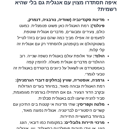
איפה תסתדרו מצוין עם אנגלית גם בלי שהיא
רשמית?
מדינות סקנדינביה (שוודיה, נורבגיה, דנמרק,
פינלנד):
רמת האנגלית כאן פשוט פנומנלית. כמעט
כולם, צעירים ומבוגרים, מדברים אנגלית שוטפת.
לפעמים זה אפילו מביך כמה שהם טובים בזה! לטייל
בשטוקהולם או בקופנהגן ולהסתדר רק עם אנגלית זה
קלי קלות.
הולנד:
עוד אלופת עולם באנגלית כשפה שנייה. רוב
ההולנדים מדברים אנגלית מעולה. להזמין קפה
באמסטרדם או לשאול על כיוונים ברוטרדם באנגלית זה
טבעי לגמרי.
גרמניה, אוסטריה, שוויץ (בחלקים דוברי הגרמנית):
רמת האנגלית גבוהה מאוד, במיוחד בערים הגדולות
ובקרב הדור הצעיר. גם אם תתחילו בגרמנית מגומגמת,
סביר להניח שיענו לכם באנגלית סבלנית.
מלטה וקפריסין:
שתי מדינות אי קטנות בים התיכון עם
קשרים היסטוריים לבריטניה. אנגלית נפוצה מאוד,
במיוחד בתעשיית התיירות.
מרכזי תיירות גלובליים:
במקומות כמו דובאי, הונג
קונג, או יעדי תיירות פופולריים בתאילנד, יוון, איטליה