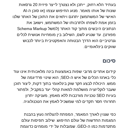
בעתיד הלא רחוק, ייתכן ולא נצטרך לייצר פיזית 20 גרסאות
שונות של אותו מאמר. מנוע החיפוש עצמו (או סוכן ה-AI
האישי של המשתמש) יתרגם ויתאים את התוכן של האתר שלנו
בזמן אמת לשפתו ולתרבותו של המשתמש, וישאב את
הנתונים היבשים מתוך קוד האתר (למשל Schema Markup
מפורט). עד שנגיע לשם, השילוב בין מומחיות אנושית לכלים
גנרטיביים הוא הדרך הבטוחה והאפקטיבית ביותר לכבוש
שווקים בינלאומיים.
סיכום
קידום אתרים מרובי שפות באמצעות בינה מלאכותית אינו עוד
כלי בארגז הכלים של איש ה-SEO; הוא שינוי פרדיגמה של
ממש. היכולת לבצע חקר שוק בינלאומי בתוך דקות, ליצור תוכן
שעבר לוקליזציה מושלמת למאות קהלי יעד במקביל, ולפתור
בעיות SEO טכניות מורכבות ללא מאמץ, מעניקה יתרון
תחרותי חסר תקדים למי שמשכיל לאמץ את הטכנולוגיה.
כפי שצוין לאורך המאמר, המפתח להצלחה נעוץ בהבנת
המגמות החדשות של עולם החיפוש. שילוב תפיסות עולם
מתקדמות כמו ה-GEO, שמובלות על ידי מומחים כדוגמת