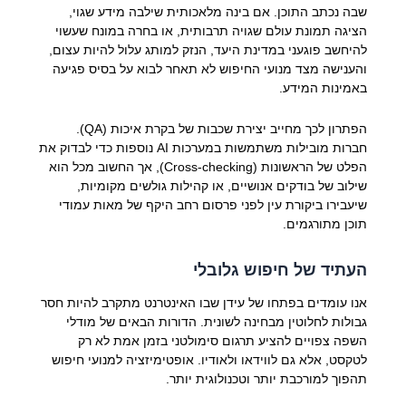
שבה נכתב התוכן. אם בינה מלאכותית שילבה מידע שגוי,
הציגה תמונת עולם שגויה תרבותית, או בחרה במונח שעשוי
להיחשב פוגעני במדינת היעד, הנזק למותג עלול להיות עצום,
והענישה מצד מנועי החיפוש לא תאחר לבוא על בסיס פגיעה
באמינות המידע.
הפתרון לכך מחייב יצירת שכבות של בקרת איכות (QA).
חברות מובילות משתמשות במערכות AI נוספות כדי לבדוק את
הפלט של הראשונות (Cross-checking), אך החשוב מכל הוא
שילוב של בודקים אנושיים, או קהילות גולשים מקומיות,
שיעבירו ביקורת עין לפני פרסום רחב היקף של מאות עמודי
תוכן מתורגמים.
העתיד של חיפוש גלובלי
אנו עומדים בפתחו של עידן שבו האינטרנט מתקרב להיות חסר
גבולות לחלוטין מבחינה לשונית. הדורות הבאים של מודלי
השפה צפויים להציע תרגום סימולטני בזמן אמת לא רק
לטקסט, אלא גם לווידאו ולאודיו. אופטימיזציה למנועי חיפוש
תהפוך למורכבת יותר וטכנולוגית יותר.