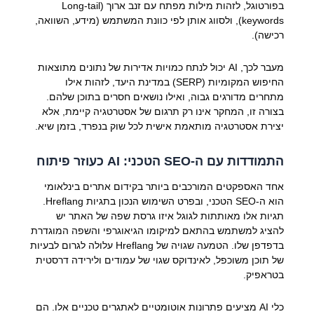
בפורטוגל, לזהות מילות מפתח עם זנב ארוך (Long-tail
keywords), ולסווג אותן לפי כוונת המשתמש (מידע, השוואה,
רכישה).
מעבר לכך, AI יכול לנתח כמויות אדירות של נתונים מתוצאות
החיפוש המקומיות (SERP) במדינת היעד, לזהות אילו
מתחרים מדורגים גבוה, ואילו נושאים חסרים בתוכן שלהם.
בצורה זו, המחקר אינו רק תרגום של אסטרטגיה קיימת, אלא
יצירת אסטרטגיה מותאמת אישית לכל שוק בנפרד, בזמן שיא.
התמודדות עם ה-SEO הטכני: AI כעוזר פיתוח
אחד האספקטים המורכבים ביותר בקידום אתרים בינלאומי
הוא ה-SEO הטכני, ובפרט השימוש הנכון בתגיות Hreflang.
תגיות אלו מאותתות לגוגל איזו גרסת שפה של האתר יש
להציג למשתמש בהתאם למיקומו הגיאוגרפי והשפה המוגדרת
בדפדפן שלו. הטמעה שגויה של Hreflang עלולה לגרום לבעיות
של תוכן משוכפל, לאינדוקס שגוי של עמודים ולירידה דרסטית
בטראפיק.
כלי AI מציעים פתרונות אוטומטיים לאתגרים טכניים אלו. הם