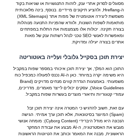
מסוגלים לסרוק אתרי ענק, לזהות התנגשויות או שגיאות בקוד
ה-Hreflang, ולהציע תיקונים מיידיים. בנוסף, בינה מלאכותית
משמשת ליצירה אוטומטית של מפות אתר (XML Sitemaps)
מותאמות לשפות השונות, ולוודא שהפניות התנועה מנוהלות
בצורה תקינה. יכולות אלו מצמצמות את התלות במפתחים
ומאפשרות לאנשי SEO טכני לנהל רשתות ענק של מאות
אתרים בצורה יעילה ומדויקת.
יצירת תוכן בסקייל גלובלי ועלייה באוטוריטה
התוכן הוא המלך, אך יצירת תוכן איכותי במספר שפות במקביל
היא משימה יקרה במיוחד. כאן ה-AI נכנס לפעולה כמכפיל כוח
משמעותי. באמצעות הגדרת קווים מנחים מדויקים (Brand
Voice Guidelines), עסקים יכולים לייצר מאמרים, מדריכים,
עמודי קטגוריות ותיאורי מוצרים בעשרות שפות במקביל.
עם זאת, חשוב להדגיש כי המטרה אינה יצירת תוכן זבל
(Spam) המיוצר בסיטונאות, אלא תוכן ערך אמיתי. הגישה
הנכונה היא מודל היברידי (Cyborg Content): מומחה אנושי
מגבש את האסטרטגיה, ה-AI מבצע את עבודת המחקר
הראשונית, מבנה את המאמר וכותב את הטיוטות הראשונות