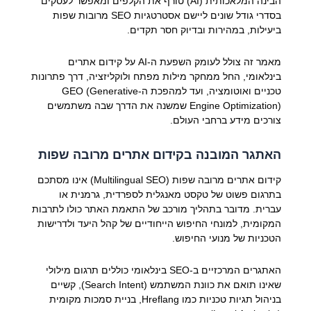
הבינה המלאכותית (AI) טורף את הקלפים ומאפשר לעסקים
בסדרי גודל שונים ליישם אסטרטגיות SEO מרובות שפות
ביעילות, במהירות ובדיוק חסר תקדים.
מאמר זה צולל לעומק השפעת ה-AI על קידום אתרים
בינלאומי, החל ממחקר מילות מפתח ולוקליזציה, דרך פתרונות
טכניים ואוטומציה, ועד למהפכת ה-GEO (Generative
Engine Optimization) שמשנה את הדרך שבה משתמשים
צורכים מידע ברחבי העולם.
האתגר המובנה בקידום אתרים מרובה שפות
קידום אתרים מרובה שפות (Multilingual SEO) אינו מסתכם
בתרגום פשוט של טקסט מאנגלית לספרדית, גרמנית או
עברית. מדובר בתהליך מורכב של התאמת האתר כולו לתרבות
המקומית, למונחי החיפוש הייחודיים של קהל היעד ולדרישות
הטכניות של מנועי החיפוש.
האתגרים המרכזיים ב-SEO בינלאומי כוללים תרגום מילולי
שאינו תואם את כוונת המשתמש (Search Intent), קשיים
בניהול תגיות טכניות כמו Hreflang, בניית סמכות מקומית