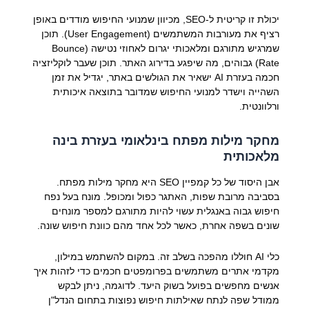
יכולת זו קריטית ל-SEO, מכיוון שמנועי החיפוש מודדים באופן
רציף את מעורבות המשתמשים (User Engagement). תוכן
שמרגיש מתורגם ומלאכותי יגרום לאחוזי נטישה (Bounce
Rate) גבוהים, מה שיפגע בדירוג האתר. תוכן שעבר לוקליזציה
חכמה בעזרת AI ישאיר את הגולשים באתר, יגדיל את זמן
השהייה וישדר למנועי החיפוש שמדובר בתוצאה איכותית
ורלוונטית.
מחקר מילות מפתח בינלאומי בעזרת בינה
מלאכותית
אבן היסוד של כל קמפיין SEO היא מחקר מילות מפתח.
בסביבה מרובת שפות, האתגר כפול ומכופל. מונח בעל נפח
חיפוש גבוה באנגלית עשוי להיות מתורגם למספר מונחים
שונים בשפה אחרת, כאשר לכל אחד מהם כוונת חיפוש שונה.
כלי AI חוללו מהפכה בשלב זה. במקום להשתמש במילון,
מקדמי אתרים משתמשים בפרומפטים חכמים כדי לזהות איך
אנשים מחפשים בפועל בשוק היעד. לדוגמה, ניתן לבקש
ממודל שפה לנתח שאילתות חיפוש נפוצות בתחום הנדל"ן