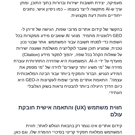
מעמיקה, יצירת תשובות ישירות וברורות בתוך התוכן, ומתן
ערך ש-AI מתקשה לייצר בעצמו – כמו ניסיון אישי, נתונים
ייחודיים וחוות דעת מקצועית.
בהקשר של קידום אתרים מרובי שפות, הגישה של זריהן ל-
GEO רלוונטית מתמיד. מנועי AI שואבים מידע ממקורות בכל
השפות כדי לסנתז תשובה עבור המשתמש. אתר שבנוי נכון
טכנית, שמציע תוכן שעבר לוקליזציה מושלמת ושעונה ישירות
על שאלות הקהל בכל שפה, יהפוך למקור מידע (Citation)
מועדף על ידי ה-AI. המשמעות היא שהזירה התחרותית עוברת
מזירה של "מי משיג יותר קישורים" לזירה של "מי מספק את
המידע הנגיש, הברור והמקיף ביותר עבור הבינה המלאכותית
עצמה". התאמת אתרים מרובי שפות לעקרונות ה-GEO היא
כיום הדרך היעילה ביותר להבטיח נראות בשוק הגלובלי
העתידי.
חווית משתמש (UX) והתאמה אישית חובקת
עולם
קידום אתרים אינו נגמר רק בהבאת הגולש לאתר; חווית
המשתמש ממלאת תפקיד קריטי בסיכויי ההמרה שלו, וגם כאן,