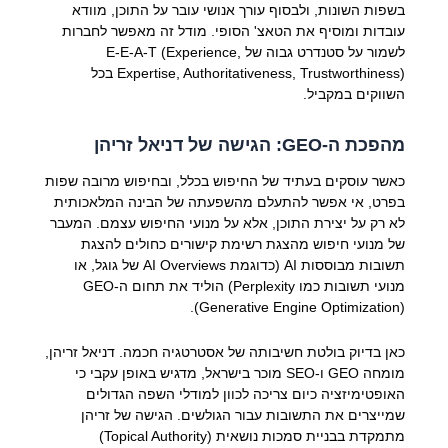
בשפות השונות, ולבסוף עורך אנושי עובר על התוכן, מוודא
עובדות ומוסיף את הטאצ' הסופי. מודל זה מאפשר לחברות
לשמור על סטנדרט גבוה של E-E-A-T (Experience,
Expertise, Authoritativeness, Trustworthiness) בכל
השווקים במקביל.
מהפכת ה-GEO: הגישה של דניאל זריהן
כאשר עוסקים בעתיד של החיפוש בכלל, ובחיפוש מרובה שפות
בפרט, אי אפשר להתעלם מהשפעתה של הבינה המלאכותית
לא רק על יצירת התוכן, אלא על מנועי החיפוש עצמם. המעבר
של מנועי חיפוש מהצגת רשימת קישורים כחולים להצגת
תשובות מבוססות AI (כדוגמת AI Overviews של גוגל, או
מנועי תשובות כמו Perplexity) הוליד את תחום ה-GEO
(Generative Engine Optimization).
כאן בדיוק בולטת חשיבותה של אסטרטגיה חכמה. דניאל זריהן,
מומחה GEO ו-SEO מוכר בישראל, מדגיש באופן עקבי כי
האופטימיזציה כיום צריכה לכוון למודלי השפה הגדולים
שמייצרים את התשובות עבור הגולשים. הגישה של זריהן
מתמקדת בבניית סמכות נושאית (Topical Authority)