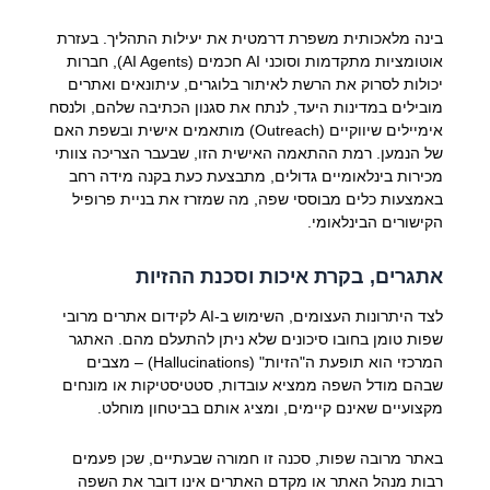
בינה מלאכותית משפרת דרמטית את יעילות התהליך. בעזרת
אוטומציות מתקדמות וסוכני AI חכמים (AI Agents), חברות
יכולות לסרוק את הרשת לאיתור בלוגרים, עיתונאים ואתרים
מובילים במדינות היעד, לנתח את סגנון הכתיבה שלהם, ולנסח
אימיילים שיווקיים (Outreach) מותאמים אישית ובשפת האם
של הנמען. רמת ההתאמה האישית הזו, שבעבר הצריכה צוותי
מכירות בינלאומיים גדולים, מתבצעת כעת בקנה מידה רחב
באמצעות כלים מבוססי שפה, מה שמזרז את בניית פרופיל
הקישורים הבינלאומי.
אתגרים, בקרת איכות וסכנת ההזיות
לצד היתרונות העצומים, השימוש ב-AI לקידום אתרים מרובי
שפות טומן בחובו סיכונים שלא ניתן להתעלם מהם. האתגר
המרכזי הוא תופעת ה"הזיות" (Hallucinations) – מצבים
שבהם מודל השפה ממציא עובדות, סטטיסטיקות או מונחים
מקצועיים שאינם קיימים, ומציג אותם בביטחון מוחלט.
באתר מרובה שפות, סכנה זו חמורה שבעתיים, שכן פעמים
רבות מנהל האתר או מקדם האתרים אינו דובר את השפה