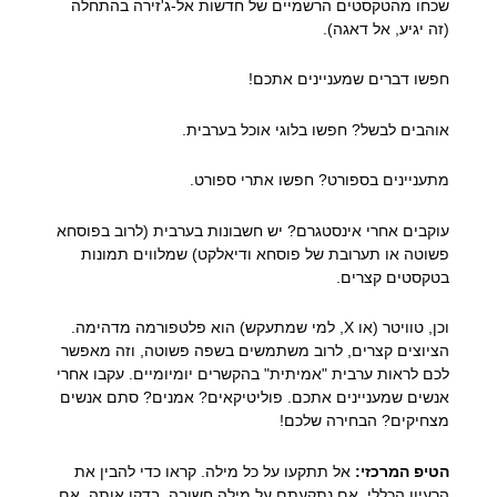
שכחו מהטקסטים הרשמיים של חדשות אל-ג'זירה בהתחלה
(זה יגיע, אל דאגה).
חפשו דברים שמעניינים אתכם!
אוהבים לבשל? חפשו בלוגי אוכל בערבית.
מתעניינים בספורט? חפשו אתרי ספורט.
עוקבים אחרי אינסטגרם? יש חשבונות בערבית (לרוב בפוסחא
פשוטה או תערובת של פוסחא ודיאלקט) שמלווים תמונות
בטקסטים קצרים.
וכן, טוויטר (או X, למי שמתעקש) הוא פלטפורמה מדהימה.
הציוצים קצרים, לרוב משתמשים בשפה פשוטה, וזה מאפשר
לכם לראות ערבית "אמיתית" בהקשרים יומיומיים. עקבו אחרי
אנשים שמעניינים אתכם. פוליטיקאים? אמנים? סתם אנשים
מצחיקים? הבחירה שלכם!
הטיפ המרכזי:
אל תתקעו על כל מילה. קראו כדי להבין את
הרעיון הכללי. אם נתקעתם על מילה חשובה, בדקו אותה. אם