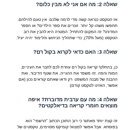
שאלה 2: מה אם אני לא מבין כלום?
אז הטקסט כנראה קשה מדי לרמה שלכם. אין טעם להילחם.
תחפשו משהו קל יותר. זוכרים את ספר הילדים? או הספר
המדורג? זה המקום להתחיל. המטרה היא להבין את רוב
הטקסט (מעל 70%), כדי שתהליך הניחוש והלימוד יהיה יעיל.
שאלה 3: האם כדאי לקרוא בקול רם?
כן, בהחלט! קריאה בקול רם עוזרת לכם לחבר את העיניים,
המוח והפה. זה משפר את ההגייה, את שטף הדיבור, ואת
ההבנה של מבנה המשפט. רק ודאו שאתם קוראים נכון (אם
אפשר, האזינו לטקסט קודם).
שאלה 4: מה עם ערבית מדוברת? איפה
מוצאים חומרי קריאה בדיאלקטים?
זה קצת יותר מאתגר כי רוב התוכן הכתוב "הרשמי" הוא
בפוסחא. אבל אפשר למצוא! קומיקס מסוימים, טקסטים של