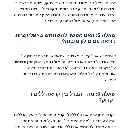
שירים, דיאלוגים מסרטים/סדרות שתועתקו, פוסטים ברשתות
חברתיות (כמו פייסבוק או פורומים מקומיים) – שם תמצאו
הרבה ערבית מדוברת כתובה. רק תזכרו שאין אחידות בכתיבה
של דיאלקטים, אז זה יכול להיות קצת פראי.
שאלה 5: האם אפשר להשתמש באפליקציות
קריאה עם מילון מובנה?
לגמרי! יש אפליקציות מצוינות שמאפשרות לכם ללחוץ על
מילה ולקבל תרגום או הגדרה. זה יכול לחסוך המון זמן ולשמור
על רצף הקריאה. רק היזהרו לא להפוך את זה ללחיצה
אוטומטית על כל מילה. השתמשו בזה בחוכמה, ככלי עזר
לניחוש.
שאלה 6: מה ההבדל בין קריאה ללימוד
דקדוק?
דקדוק נותן לכם את ה"כללים". קריאה מראה לכם איך הכללים
האלה עובדים ב"עולם האמיתי". הם משלימים זה את זה.
קריאה עוזרת להטמיע את כללי הדקדוק בצורה טבעית, ולימוד