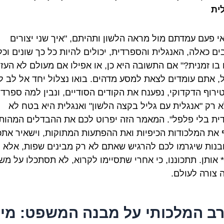
ית
י פעם עמדתם מול מראה הלשון ותהיתם, "איך שני יצורים
ים כאלה, האנגלית והספרדית, יכולים להיות כל כך שונים וכל
 בו זמנית?" אם התשובה היא כן, או אפילו אם מעולם לא העז
, אתם עומדים לצאת למסע מדהים. בואו נצלול יחד אל לב ל
ירוף הדקדוקי, נפענח את הקודים הסודיים, ונבין למה ספרדי
א רק "אנגלית עם גליל בקצה הלשון" ואנגלית היא בטח לא
ית בלי פלפל". המאמר הזה יפרוט לכם את ההבדלים המהותי
 את המלכודות הכיפיות ואת ההפתעות המתוקות, וישאיר את
בנות שיגרמו לכם להרגיש שאתם לא רק מבינים שפות, אלא
* אותן. תתכוננו, כי אחרי שתסיימו לקרוא, לא תסתכלו על מ
 צורה לעולם.
ב המלכותי על מבנה המשפט: מי