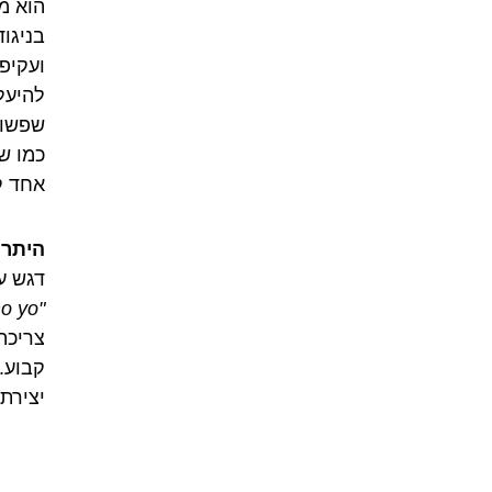
בניגו
ועקיפ
להיעל
כמו ש
אחד ק
היתרו
דגש ע
"Manzanas como yo"
צריכה
קבוע.
יצירת