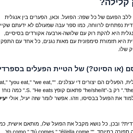
 קלילה?
 ללב הפועם של כל שפה: הפועל. וכאן, הפערים בין אנגלית
ית נפתחים לרווחה, כמו ספר עבה שמעולם לא ידעתם שקיים
גלית היא להקת רוק עם שלושה-ארבעה אקורדים בסיסיים,
ת היא תזמורת סימפונית עם מאות נגנים, כל אחד עם התפקי
ק שלו.
 (או הסיוט?) של הטיית הפעלים בספרדי
באנגלית, הפעלים הם יצורים די עצלנים. "t," "you eat," "we eat
"they eat." רק ב-"he/she/it" פתאום קופץ  "He eats
מוד את הפועל בבסיסו, וזהו. אפשר לומר שזה יעיל, אולי
יעיל
ית? ובכן, כל נושא מקבל את הפועל שלו, מותאם אישית, כמו
חליפה תפורה במיוחד. "Yo como," "tú comes," "él/ella come,"