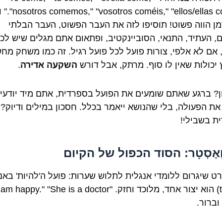
"os coméis," "ellos/ellas comen
מן הווה פשוט! תוסיפו לזה את העבר הפשוט, העבר הבלתי
, העתיד, התנאי, הסוביינקטיב, ופתאום אתם מגלים שיש לכ
 אם לא אלפי, צורות פועל לכל פועל רגיל. זה כמו משחק מח
 יכולות שאין לו סוף. מרתק, אבל דורש
השקעה אדירה
.
ן? ברגע שאתם שומעים את הפועל בספרדית, אתם מיד יודעים
את הפעולה, בלי שהנושא ייאמר בכלל. חסכון במילים ודיוק? 
ת בשבילי!
וְאֶסְטָר: הסוד הכפול של הקיום
רט שיגרום ללומדי אנגלית לתלוש שערות: פועל ה'להיות' באנ
וברור.