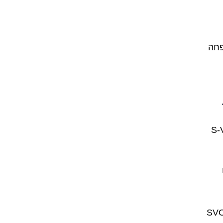
פחה
S-V-O. ."
רדית? אה, בספרדית הכל קצת יותר… גמיש. גם שם, ה-SVO