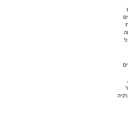
ים
ת
ם. זה
ל
ם
ר
רכיה