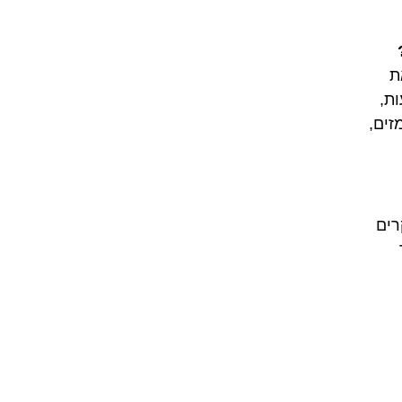
ת
ת,
זים,
רים