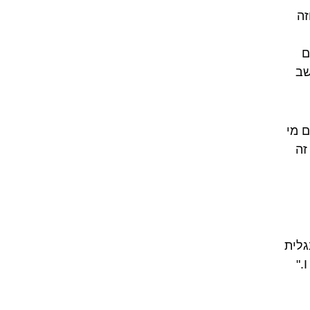
nosotros comemos," "vosotr." וזה
ם
שב
 מי
זה
גלית
(to be) הוא יצור אחד, מלוכד וחזק. "I am happy." "She is a doctor."