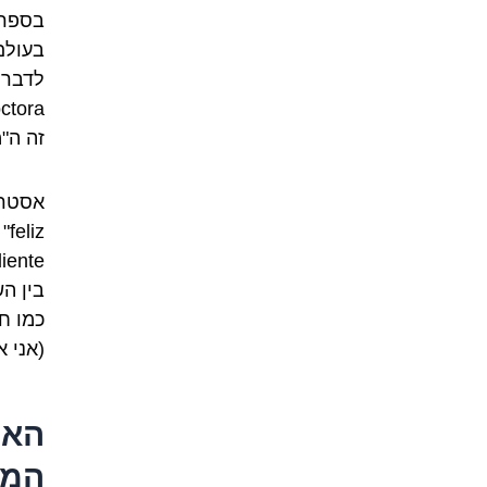
בספרד
בעולם
זה ה"מ
בין ה
(אני 
האם
המג