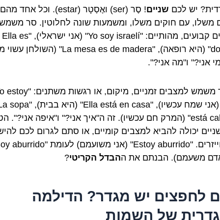
ית? יש לכם
שניים
! סֶר (ser) ואֶסְטָר (estar). וכל אחד
 משלו, עם חוקים משלו, ומשמעות שונה לחלוטין. סר משמש
לדברים קבועים, מהותיים: "Yo soy israelí" (אני ישראלי), "Ella es
doctora" (היא רופאה), "La mesa es de madera" (השולח
י אני?" ו"מה אני?".
אסטר משמש למצבים זמניים, מיקום, או רגשות משתנים: 
feliz" (אני שמח עכשיו), "Ella está en casa" (היא בבית), "pa
está caliente" (המרק חם עכשיו). זה ה"איך אני?" ו"איפה אני?". 
שניים יכולה להביא למצבים קומיים, או סתם לגרום לכם להי
אדם משעמם). הבנתם את ה
הבדל הקריטי
?
 לחפצים יש מגדר? הדילמה
דרית של השמות