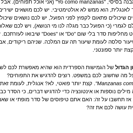
הוא מבנה בסיסי, "Yo como manzanas" (אני אוכל תפוחים). אבל
ד לאנגלית, הוא ממש לא אולטימטיבי. יש לכם מושאים ישירים
ים שיכולים פתאום לקפוץ לפני הפועל, יש לכם נושאים שיכול
ם לגמרי (כי הפועל כבר מגלה לנו מי הנושא), ויש לכם שאלו
שפשוט מחליפות סדר בלי שום "Do" או "Does" שיבואו לעזרתכ
יעור סלסה לעומת שיעור תה עם המלכה. שניהם ריקודים, אב
צת יותר ספונטני.
ן הגדול
של הגמישות הספרדית הוא שהיא מאפשרת לכם לשי
ל מה שחשוב לכם במשפט. רוצים להדגיש את התפוחים?
. קצת יותר פואטי, לא? אנגלית, לעומת זאת,
 מילים נוספות או אינטונציה כדי להדגיש דברים, כי הסדר כב
 אז תחשבו על זה: האם אתם טיפוסים של סדר מופתי או שאנ
ית עושה לכם את זה?