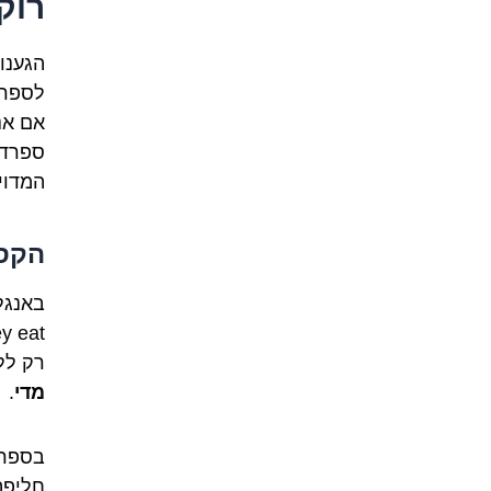
רוק
הגענו
לספרד
אם אנ
ספרדי
המדוי
הקסם
רק לל
מדי
.
בספרד