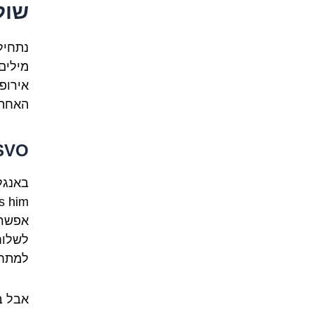
שול
נתחיל
מילים
אירופא
האחת 
SVO: הסטנדרט הנוקשה מול הריקוד 
"She loves him." 
אפשר 
לשלוח
למתחי