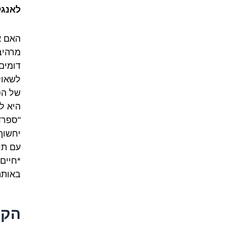
לאנגל
האם א
מרהיב
דומים
לשאול
של הט
היא ל
"ספרד
יחשוף
עם תו
*חיים
באותה
הקר