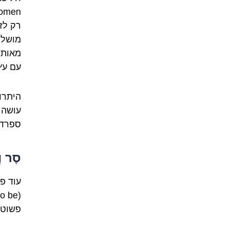
רק לז
מושלם
מאות,
עם עץ
היתרו
עושה 
ספרדי
סֶר 
עוד פ
פשוט 