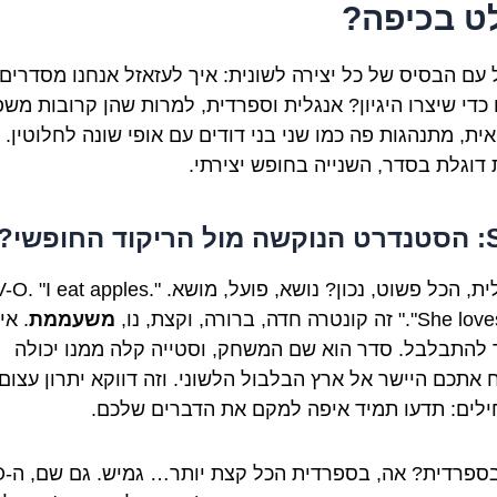
ט בכיפה?
 עם הבסיס של כל יצירה לשונית: איך לעזאזל אנחנו מסדרים
 כדי שיצרו היגיון? אנגלית וספרדית, למרות שהן קרובות מש
ית, מתנהגות פה כמו שני בני דודים עם אופי שונה לחלוטין.
דוגלת בסדר, השנייה בחופש יצירתי.
החופשי?
באנגלית, הכל פשוט, נכון? נושא, פועל, מושא. "I eat apples
זה קונטרה חדה, ברורה, וקצת, נו,
משעממת
. אי
להתבלבל. סדר הוא שם המשחק, וסטייה קלה ממנו יכולה
 אתכם היישר אל ארץ הבלבול הלשוני. וזה דווקא יתרון עצום
לים: תדעו תמיד איפה למקם את הדברים שלכם.
אבל בספ