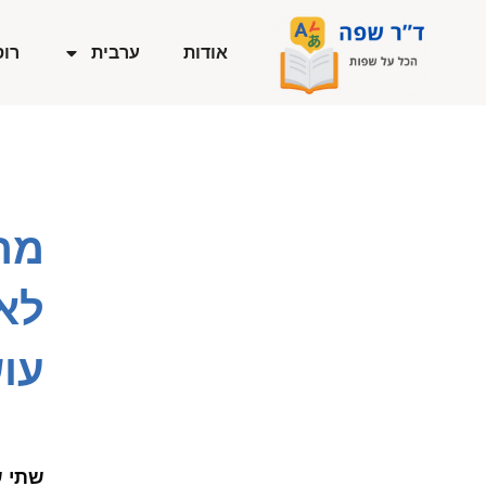
ילוג
תוכן
אודות
ערבית
רוס
מה
לאנ
עו
שתי ש