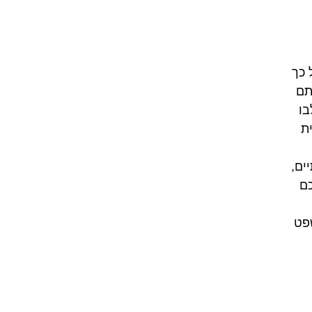
 כך
תם
בו
ת
ים,
כם
שפט