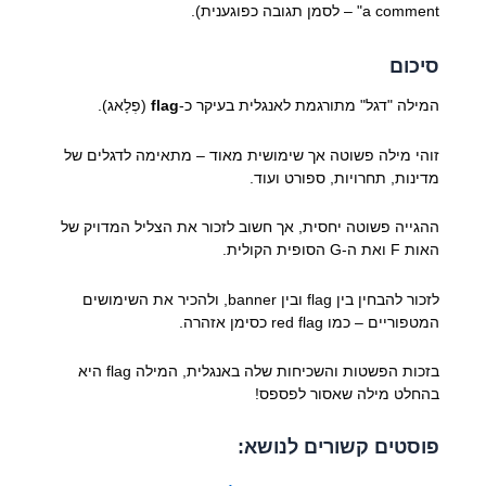
a comment" – לסמן תגובה כפוגענית).
סיכום
המילה "דגל" מתורגמת לאנגלית בעיקר כ-
flag
(פְלָאג).
זוהי מילה פשוטה אך שימושית מאוד – מתאימה לדגלים של
מדינות, תחרויות, ספורט ועוד.
ההגייה פשוטה יחסית, אך חשוב לזכור את הצליל המדויק של
האות F ואת ה-G הסופית הקולית.
לזכור להבחין בין flag ובין banner, ולהכיר את השימושים
המטפוריים – כמו red flag כסימן אזהרה.
בזכות הפשטות והשכיחות שלה באנגלית, המילה flag היא
בהחלט מילה שאסור לפספס!
פוסטים קשורים לנושא: