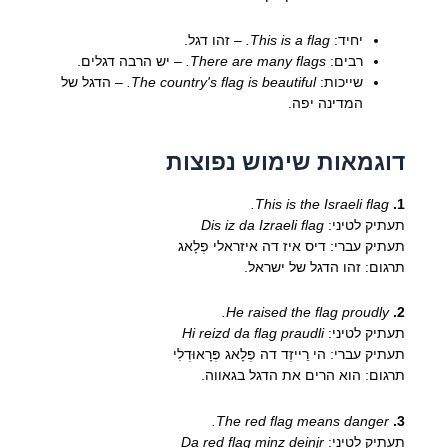
יחיד:
This is a flag.
– זהו דגל.
רבים:
There are many flags.
– יש הרבה דגלים.
שייכות:
The country's flag is beautiful.
– הדגל של
המדינה יפה.
דוגמאות שימוש נפוצות
This is the Israeli flag.
1.
תעתיק לטיני:
Dis iz da Izraeli flag
תעתיק עברי: דיס איז דה איזראלי פְלָאג
תרגום: זהו הדגל של ישראל.
He raised the flag proudly.
2.
תעתיק לטיני:
Hi reizd da flag praudli
תעתיק עברי: הי רֵייזְד דה פְלָאג פְּרָאוּדְלִי
תרגום: הוא הרים את הדגל בגאווה.
The red flag means danger.
3.
תעתיק לטיני:
Da red flag minz deinjr