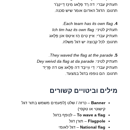
תעתיק עברי: דה רֶד פְלָאג מִינְז דֵיינְגֶ'ר
תרגום: הדגל האדום אומר שיש סכנה.
Each team has its own flag.
4.
תעתיק לטיני:
Ich tim haz its own flag
תעתיק עברי: אִיץ טִים הַז אִיטְס אוֹן פְלָאג
תרגום: לכל קבוצה יש דגל משלה.
They waved the flag at the parade.
5.
תעתיק לטיני:
Dey weivd da flag at da parade
תעתיק עברי: דֵי ווֵייבְּד דה פְלָאג אַט דה פָּרֵיְד
תרגום: הם נופפו בדגל במצעד.
מילים וביטויים קשורים
Banner
– כרזה / שלט (לפעמים משמש בתור דגל
קישוטי או טקסי)
To wave a flag
– לנופף בדגל
Flagpole
– תורן דגל
National flag
– דגל לאומי