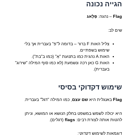
הגייה נכונה
Flag
– נהגה:
פְלָאג
שים לב:
צליל האות F ברור – בדומה ל"פ" בעברית אך בלי
שימוש בשפתיים.
האות A נהגית כמו בתנועת "אַ" (כמו ב"בת").
האות G כאן רכה ונשמעת (לא כמו סוף המילה "שירוג"
בעברית).
שימוש דקדוקי בסיסי
Flag
באנגלית היא
שם עצם
, כמו המילה "דגל" בעברית.
היא יכולה לשמש במשפט בחלק הנושא או המושא, וניתן
להטות אותה לצורת רבים:
flags
(דגלים).
דוגמאות לשימוש דקדוקי: