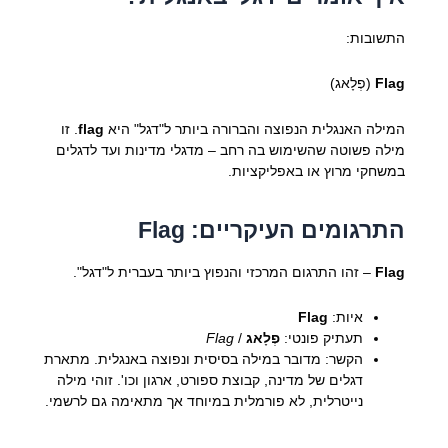
התשובות:
Flag
(פְלָאג)
המילה האנגלית הנפוצה והברורה ביותר ל"דגל" היא
flag
. זו
מילה פשוטה שהשימוש בה רחב – מדגלי מדינות ועד לדגלים
במשחקי מרוץ או באפליקציות.
התרגומים העיקריים: Flag
Flag
– זהו התרגום המרכזי והנפוץ ביותר בעברית ל"דגל".
איות:
Flag
תעתיק פונטי:
פְלָאג
/
Flag
הקשר: מדובר במילה בסיסית ונפוצה באנגלית. מתארת
דגלים של מדינה, קבוצת ספורט, ארגון וכו'. זוהי מילה
נייטרלית, לא פורמלית במיוחד אך מתאימה גם לרשמי.