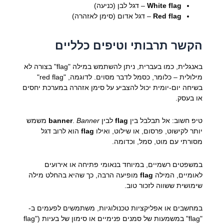
White flag
– דגל לבן (כניעה)
Red flag
– דגל אדום (סימן לאזהרה)
הקשר תרבותי וטיפים כלליים
באנגלית, כמו בעברית, ניתן להשתמש במילה "flag" בצורה לא
מילולית – כלומר, כסמל לדבר מסוים. לדוגמה, "red flag"
בשיחה יום-יומית יכול להצביע על סימן אזהרה במערכת יחסים
או בעסק.
טיפ חשוב: אל תבלבל בין
flag
לבין
Banner
.
banner
משמש
יותר לקישוט, פרסום, או שילוט, ואילו
flag
הוא לרוב דגל
מסורתי עם מוט, סמל, וכדומה.
במשפטים רשמיים, במיוחד בנאומי פתיחה או אירועים
לאומיים, המילה
flag
מופיעה הרבה, כך שהיא בהחלט מילה
שימושית ששווה לזכור טוב.
במחשבים או אפליקציות טכנולוגיות, משתמשים לפעמים ב-
"flag" במשמעות של סמנים פנימיים או סימון של בעיות ("flag