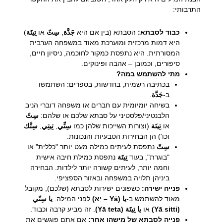
התרבותי:
כבוד לסבתא:
הסבתא (בין אם היא
جَدَّة
,
سِتّ
או
تِيتَة
)
היא דמות מרכזית ומוערכת מאוד במשפחה הערבית
המסורתית. היא נתפסת כמקור לחוכמה, ניסיון חיים,
סיפורים, וכמובן – אהבה ופינוקים.
מתי להשתמש במה?
בכתיבה רשמית, בחדשות, בספרים: השתמשו
ב-
جَدَّة
.
בשיחה יומיומית עם חברים או משפחה דוברי הניב
הלבנטיני/פלסטיני על סבתא שלכם או שלהם:
سِتّ
או
تِيتَة
(וצורות השייכות שלהן כמו
سِتِّي
,
تِيتِي
,
سِتَّك
וכו') הן הבחירות הטבעיות והנכונות.
سِتّ
נתפסת לעיתים כמילה מעט יותר "כללית" או
"בוגרת", בעוד
تِيتَة
נתפסת כמילת חיבה אישית
וחמה יותר, לעיתים קשורה יותר לילדות. הבחירה
ביניהן תלויה במשפחה ובאזור הספציפי.
פנייה ישירה:
כשפונים ישירות לסבתא (שלכם), מקובל
מאוד להשתמש ב-
يا (Yā – יַא)
לפני המילה:
يا سِتّي
(Yā sitti)
או
يا تِيتَة (Yā teta)
. זה מביע קרבה וכבוד.
פנייה לסבתא של מישהו אחר:
אם אתם פוגשים את