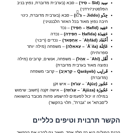
سِيد (Sīd – סִיד)
– סבא (בערבית מדוברת, נפוץ בניב
הפלסטיני/ירדני)
جِدّو (Jiddo – גִ'דّוֹ)
– סבא (בערבית מדוברת, כינוי
חיבה נפוץ מאוד בכל האזור הלבנטיני)
حَفِيد (Ḥafīd – חַפִיד)
– נכד
حَفِيدَة (Ḥafīda – חַפִידַה)
– נכדה
أَحْفَاد (ʾAḥfād – אַחְפַאד)
– נכדים (ריבוי)
عَائِلَة (ʿĀʾila – עַאאִלַה)
– משפחה (מילה יותר
ספרותית)
أَهْل (ʾAhl – אַהְל)
– משפחה, אנשים, קרובים (מילה
נפוצה מאוד בערבית מדוברת)
قَرايِب (Qarāyeb – קַרַאיֶבּ)
– קרובי משפחה
(מדוברת)
عَجُوز (ʿAjūz – עַג'וּז)
– איש זקן
عَجُوزَة (ʿAjūza – עַג'וּזַה)
– אישה זקנה (חשוב: שימוש
במילה זו יכול לפעמים להישמע פחות מכובד בהשוואה
ל"סבתא" או "גברת", תלוי בהקשר)
הקשר תרבוית וטיפים כלליים
הבנת המילים היא רק חלק אחד, חשוב גם להבין את ההקשר