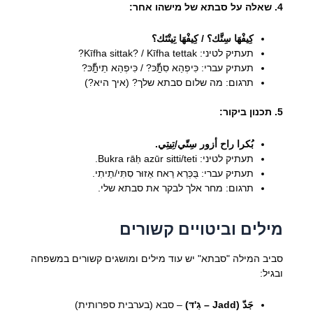
4. שאלה על סבתא של מישהו אחר:
كِيفْهَا سِتَّك؟ / كِيفْهَا تِيتْتَك؟
תעתיק לטיני: Kīfha sittak? / Kīfha tettak?
תעתיק עברי: כִּיפְהַא סִתַّّכּ? / כִּיפְהַא תֵיתַّّכּ?
תרגום: מה שלום סבתא שלך? (איך היא?)
5. תכנון ביקור:
بُكرا راح أزور سِتّي/تِيتِي.
תעתיק לטיני: Bukra rāḥ azūr sitti/teti.
תעתיק עברי: בֻּכְּרַא רַאח אַזוּר סִתִּי/תֵיתִי.
תרגום: מחר אלך לבקר את סבתא שלי.
מילים וביטויים קשורים
סביב המילה "סבתא" יש עוד מילים ומושגים קשורים במשפחה
ובגיל:
جَدّ (Jadd – גַ'דּ)
– סבא (בערבית ספרותית)