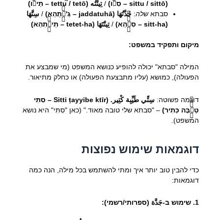
(sittu / sittō – סִתֹّו)
/
تِيتْتُه (tettu / tetō – תֵיתֹّו)
סבתא
שלה
:
جَدَّتُهَا (jaddatuhā – גַ'דַّתֻהַא)
/
سِتَّهَا
(sitt-ha – סִתַّّהַא)
/
تِيتْتَهَا (tetet-ha – תֵיתֶّתְהַא)
מיקום ותפקיד במשפט:
המילה "סבתא" יכולה להופיע כנושא המשפט (מי שמבצע את
הפעולה), כמושא (עליו מתבצעת הפעולה) או כחלק מתיאור.
דוגמה פשוטה:
سِتِّي طَيِّبِة كْتِير. (Sitti ṭayyibe ktīr – סִתִּי
טַיִّّבֶּה כְּתִיר)
– "סבתא שלי טובה מאוד." (כאן "סִתִּי" היא נושא
המשפט).
דוגמאות שימוש נפוצות
כדי להבין טוב יותר איך ומתי להשתמש בכל מילה, הנה כמה
דוגמאות:
1. שימוש ב-جَدَّة (ספרותי/רשמי):