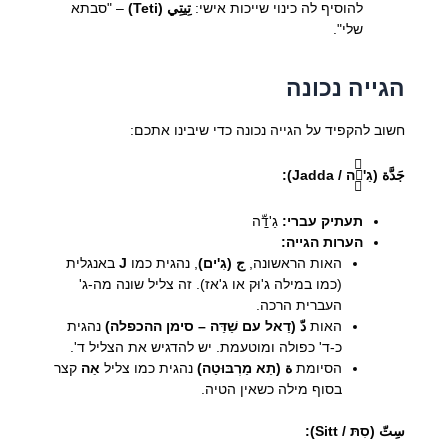
להוסיף לה כינוי שייכות אישי:
تِيتِي (Teti)
– "סבתא
שלי".
הגייה נכונה
חשוב להקפיד על הגייה נכונה כדי שיבינו אתכם:
جَدَّة (גַ'דַّה / Jadda):
תעתיק עברי:
גַ'דַّה
הערות הגייה:
האות הראשונה,
ج (גִ'ים)
, נהגית כמו
J
באנגלית
(כמו במילה ג'וּק או ג'אז). זה צליל שונה מה-ג'
העברית הרכה.
האות
دّ (דַאל עם שַׁדַּה – סימן ההכפלה)
נהגית
כ-ד' כפולה ומוטעמת. יש להדגיש את הצליל ד'.
הסיומת
ة (תַא מַרְבּוּטַה)
נהגית כמו צליל
אַה
קצר
בסוף מילה כשאין הטיה.
سِتّ (סִתּ / Sitt):