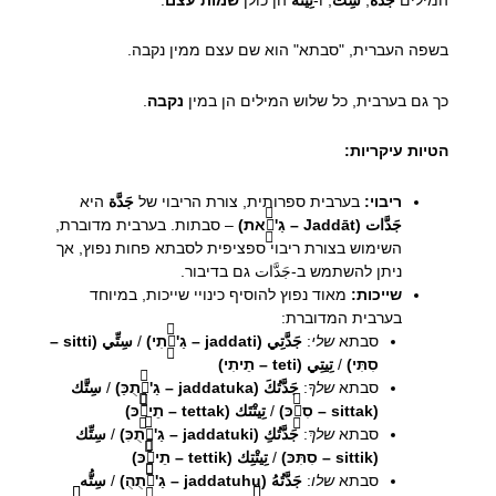
בשפה העברית, "סבתא" הוא שם עצם ממין נקבה.
כך גם בערבית, כל שלוש המילים הן במין
נקבה
.
הטיות עיקריות:
ריבוי:
בערבית ספרותית, צורת הריבוי של
جَدَّة
היא
جَدَّات (Jaddāt – גַ'דַّאת)
– סבתות. בערבית מדוברת,
השימוש בצורת ריבוי ספציפית לסבתא פחות נפוץ, אך
ניתן להשתמש ב-جَدَّات גם בדיבור.
שייכות:
מאוד נפוץ להוסיף כינויי שייכות, במיוחד
בערבית המדוברת:
סבתא
שלי
:
جَدَّتِي (jaddati – גַ'דַّתִי)
/
سِتِّي (sitti –
סִתִּי)
/
تِيتِي (teti – תֵיתִי)
סבתא
שלךָ
:
جَدَّتُكَ (jaddatuka – גַ'דַّתֻכַּ)
/
سِتَّك
(sittak – סִתַّכּ)
/
تِيتْتَك (tettak – תֵיתַّכּ)
סבתא
שלךְ
:
جَدَّتُكِ (jaddatuki – גַ'דַّתֻכִּ)
/
سِتِّك
(sittik – סִתִּכּ)
/
تِيتْتِك (tettik – תֵיתִّכּ)
סבתא
שלו
:
جَدَّتُهُ (jaddatuhu – גַ'דַّתֻהֻ)
/
سِتُّه