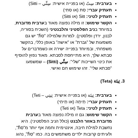
בערבית:
سِتّ (או בפנייה אישית: سِتِّي – Sitti)
תעתיק עברי:
סִתּ (או סִתִּי)
תעתיק לטיני:
Sitt (או Sitti)
הקשר שימוש:
זו מילה נפוצה מאוד ב
ערבית מדוברת
,
במיוחד ב
ניב הפלסטיני והלבנטיני
(השכיח בסוריה,
לבנון, ירדן ופלסטין). למרות שלמילה "סִתّ" יש גם
משמעות של "גברת" או "אישה" באופן כללי, בהקשר
משפחתי, ובמיוחד בפנייה ישירה או כשמדברים על
סבתא שלך, היא מתייחסת לסבתא. מאוד נפוץ להוסיף
את כינוי השייכות "שלי":
سِتِّي (Sitti)
– שמשמעו
"סבתא שלי". זהו שימוש חם ואישי.
3. تِيتَة (Teta)
בערבית:
تِيتَة (או בפנייה אישית: تِيتِي – Teti)
תעתיק עברי:
תֵיתַה (או תֵיתִי)
תעתיק לטיני:
Teta (או Teti)
הקשר שימוש:
גם זו מילה נפוצה מאוד ב
ערבית
מדוברת באזור הלבנט
(כולל הניב הפלסטיני). היא
נחשבת למילת חיבה, אינטימית וחמה אף יותר מ"סִתّ",
ולעיתים קרובות ילדים משתמשים בה. כמו "סִתّ", נהוג