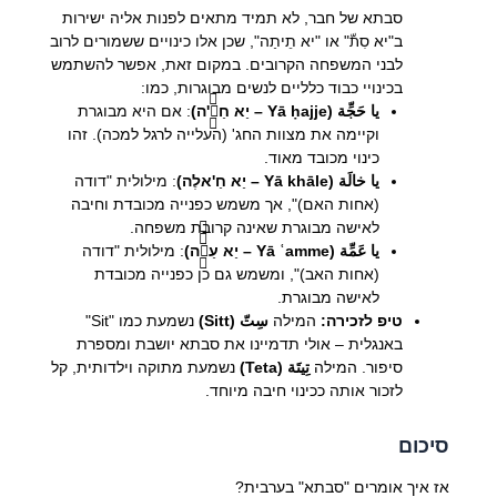
סבתא של חבר, לא תמיד מתאים לפנות אליה ישירות
ב"יא סִתّ" או "יא תֵיתַה", שכן אלו כינויים ששמורים לרוב
לבני המשפחה הקרובים. במקום זאת, אפשר להשתמש
בכינויי כבוד כלליים לנשים מבוגרות, כמו:
يا حَجِّة (Yā ḥajje – יַא חַגֶّ'ה)
: אם היא מבוגרת
וקיימה את מצוות החג' (העלייה לרגל למכה). זהו
כינוי מכובד מאוד.
يا خالَة (Yā khāle – יַא חַ'אלֶה)
: מילולית "דודה
(אחות האם)", אך משמש כפנייה מכובדת וחיבה
לאישה מבוגרת שאינה קרובת משפחה.
يا عَمِّة (Yā ʿamme – יַא עַמֶّّה)
: מילולית "דודה
(אחות האב)", ומשמש גם כן כפנייה מכובדת
לאישה מבוגרת.
טיפ לזכירה:
המילה
سِتّ (Sitt)
נשמעת כמו "Sit"
באנגלית – אולי תדמיינו את סבתא יושבת ומספרת
סיפור. המילה
تِيتَة (Teta)
נשמעת מתוקה וילדותית, קל
לזכור אותה ככינוי חיבה מיוחד.
סיכום
אז איך אומרים "סבתא" בערבית?