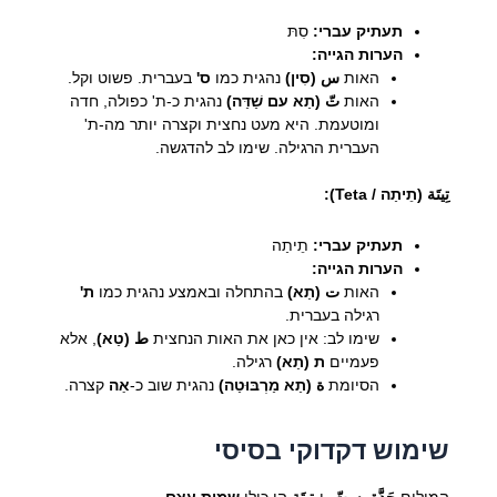
תעתיק עברי:
סִתּ
הערות הגייה:
האות
س (סִין)
נהגית כמו
ס'
בעברית. פשוט וקל.
האות
تّ (תַא עם שַׁדַּה)
נהגית כ-ת' כפולה, חדה
ומוטעמת. היא מעט נחצית וקצרה יותר מה-ת'
העברית הרגילה. שימו לב להדגשה.
تِيتَة (תֵיתַה / Teta):
תעתיק עברי:
תֵיתַה
הערות הגייה:
האות
ت (תַא)
בהתחלה ובאמצע נהגית כמו
ת'
רגילה בעברית.
שימו לב: אין כאן את האות הנחצית
ط (טַא)
, אלא
פעמיים
ת (תַא)
רגילה.
הסיומת
ة (תַא מַרְבּוּטַה)
נהגית שוב כ-
אַה
קצרה.
שימוש דקדוקי בסיסי
המילים
جَدَّة
,
سِتّ
, ו-
تِيتَة
הן כולן
שמות עצם
.