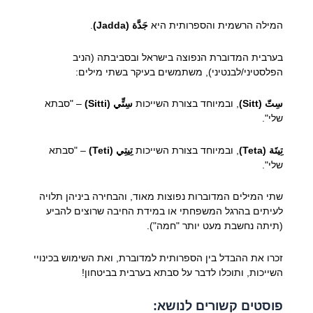
המילה הרשמית והספרותית היא
جَدَّة (Jadda)
.
בערבית המדוברת הנפוצה בישראל ובסביבתה (הניב
הפלסטיני/לבנטיני), משתמשים בעיקר בשתי מילים:
سِتّ (Sitt)
, ובמיוחד בצורת השייכות
سِتِّي (Sitti)
– "סבתא
שלי".
تِيتَة (Teta)
, ובמיוחד בצורת השייכות
تِيتِي (Teti)
– "סבתא
שלי".
שתי המילים המדוברות נפוצות מאוד, והבחירה ביניהן תלויה
לעיתים בהרגל המשפחתי או במידת החיבה שרוצים להביע
(תיתה נחשבת מעט יותר "חמה").
זכרו את ההבדל בין הספרותית למדוברת, ואת השימוש בכינויי
השייכות, ותוכלו לדבר על סבתא בערבית בביטחון!
פוסטים קשורים לנושא: