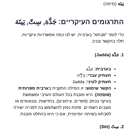
تِيتَة
(תֵיתַה)
התרגומים העיקריים: جَدَّة, سِتّ, تِيتَة
כדי לומר "סבתא" בערבית, יש לנו כמה אפשרויות עיקריות,
תלוי בהקשר ובניב.
1. جَدَّة (Jadda)
בערבית:
جَدَّة
תעתיק עברי:
גַ'דַّה
תעתיק לטיני:
Jadda
הקשר שימוש:
זו המילה התקנית ב
ערבית ספרותית
(פוּסְחָה)
. היא מובנת בכל העולם הערבי ומשמשת
בעיקר בכתב (ספרים, עיתונים), בחדשות, ובנאומים או
מצבים רשמיים. פחות נפוץ להשתמש בה לפנייה ישירה
לסבתא בשיחה יומיומית, אם כי היא בהחלט מובנת.
2. سِتّ (Sitt)