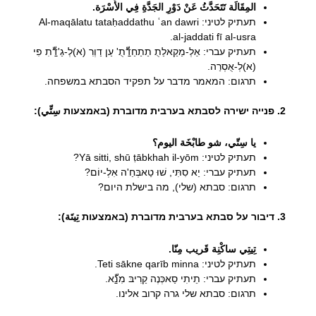
المِقَالَة تَتَحَدَّثُ عَنْ دَوْرِ الجَدَّةِ فِي الأُسْرَة.
תעתיק לטיני: Al-maqālatu tataḥaddathu ʿan dawri
al-jaddati fī al-usra.
תעתיק עברי: אַלְ-מַקַאלַתֻ תַתַחַדַّّתֻ' עַן דַוְרִ (א)לְ-גַ'דַّّתִ פִי
(א)לְ-אֻסְרַה.
תרגום: המאמר מדבר על תפקיד הסבתא במשפחה.
2. פנייה ישירה לסבתא בערבית מדוברת (באמצעות سِتِّي):
يا سِتّي، شو طابْخَة اليوم؟
תעתיק לטיני: Yā sitti, shū ṭābkhah il-yōm?
תעתיק עברי: יַא סִתִּי, שׁוּ טַאבְּחַ'ה אִלְ-יוֹם?
תרגום: סבתא (שלי), מה בישלת היום?
3. דיבור על סבתא בערבית מדוברת (באמצעות تِيتَة):
تِيتِي ساكْنِة قَريب مِنّا.
תעתיק לטיני: Teti sākne qarīb minna.
תעתיק עברי: תֵיתִי סַאכְּנֶה קַרִיבּ מִנַّّא.
תרגום: סבתא שלי גרה קרוב אלינו.