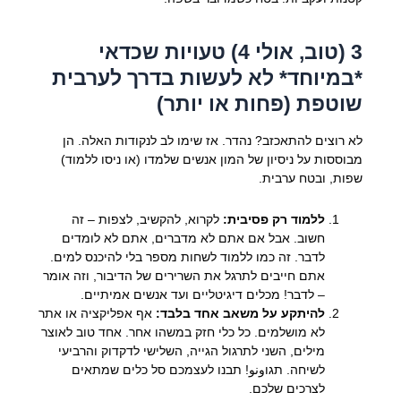
3 (טוב, אולי 4) טעויות שכדאי
*במיוחד* לא לעשות בדרך לערבית
שוטפת (פחות או יותר)
לא רוצים להתאכזב? נהדר. אז שימו לב לנקודות האלה. הן
מבוססות על ניסיון של המון אנשים שלמדו (או ניסו ללמוד)
שפות, ובטח ערבית.
ללמוד רק פסיבית:
לקרוא, להקשיב, לצפות – זה
חשוב. אבל אם אתם לא מדברים, אתם לא לומדים
לדבר. זה כמו ללמוד לשחות מספר בלי להיכנס למים.
אתם חייבים לתרגל את השרירים של הדיבור, וזה אומר
– לדבר! מכלים דיגיטליים ועד אנשים אמיתיים.
להיתקע על משאב אחד בלבד:
אף אפליקציה או אתר
לא מושלמים. כל כלי חזק במשהו אחר. אחד טוב לאוצר
מילים, השני לתרגול הגייה, השלישי לדקדוק והרביעי
לשיחה. תגוونو! תבנו לעצמכם סל כלים שמתאים
לצרכים שלכם.