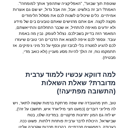
שוטפת תוך שבוע!", "האפליקציה שתהפוך אותך למומחה!".
האמת? רוב זה בולשיט. אבל, וזה אבל גדול, יש שם גם אוצרות
אמיתיים. כלים שיכולים לשנות לכם את מסלול הלימודים
מקצה לקצה. אם אתם מרגישים שאתם טובעים בים של מידע
ולא יודעים מאיפה להתחיל, או שכבר התחלתם והתייאשתם,
המאמר הזה בדיוק בשבילכם. נצלול לעומק. נבין מה באמת
עובד. ונספר לכם איפה למצוא את הדברים הכי טובים שיעזרו
לכם להגיע למטרה בלי לבזבז זמן וכסף על כל מיני גימיקים. אז
תתמקמו נוח, זה הולך להיות מסע מעניין (ולא כואב מדי,
מבטיח).
למה דווקא עכשיו ללמוד ערבית
מדוברת? שאלת השאלות
(התשובה מפתיעה!)
טוב, חוץ מהעובדה שזו שפה מרתקת ברמות שקשה לתאר, ויש
לה מיליוני דוברים (כמעט חצי מיליארד איש, תחשבו על זה!),
יש לזה גם המון יתרונות פרקטיים. במדינה שלנו, בטח
שבישראל, היכולת לדבר ערבית פותחת דלתות. פשוט ככה.
בעבודה, במפגשים חברתיים, בהבנת תרבות שקרובה אלינו