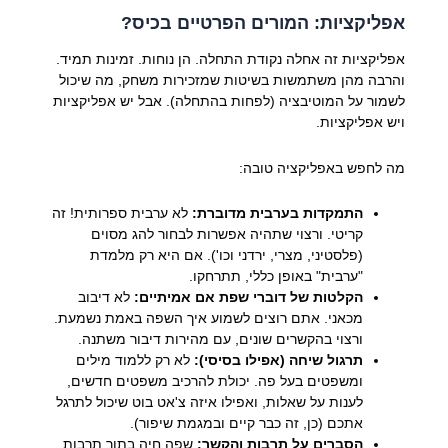
אפליקציות: המורים הפרטיים בכיס?
אפליקציות זה אחלה נקודת התחלה. הן נוחות. זמינות תמיד.
והרבה מהן משתמשות בשיטות שמזכירות משחק, מה שיכול
לשמור על המוטיבציה (לפחות בהתחלה). אבל יש אפליקציות
ויש אפליקציות.
מה לחפש באפליקציה טובה:
התמקדות בערבית מדוברת:
לא ערבית ספרותית! זה
קריטי. ורצוי שתהיה אפשרות לבחור להג מסוים
(פלסטיני, מצרי, ירדני וכו'). אם היא רק מלמדת
"ערבית" באופן כללי, תתרחקו.
הקלטות של דוברי שפת אם אמיתיים:
לא דיבוב
מכאני. אתם רוצים לשמוע איך השפה באמת נשמעת.
ורצוי בהקשרים שונים, עם מהירות דיבור משתנה.
תרגול שיחה (אפילו בסיסי):
לא רק ללמוד מילים
ומשפטים בעל פה. יכולת להרכיב משפטים חדשים,
לענות על שאלות, ואפילו איזה צ'אט בוט שיכול לתרגל
אתכם (כן, זה כבר קיים ובמגמת שיפור).
הסברים על תרבות והקשר:
שפה חיה בתוך תרבות.