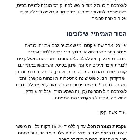
לעצמכם תוכנית לימודים משולבת: קורס מובנה לבניית בסיס,
פלטפורמה לתרגול שיחה, וצריכת מדיה בשפה כדי להיחשף
אליה בצורה טבעית.
הסוד האמיתי? שילובים!
אין כלי אחד שהוא קסם. מי שמבטיח לכם את זה, כנראה
מנסה למכור לכם משהו. הדרך הכי יעילה ללמוד ערבית
מדוברת אונליין היא לשלב כלים שונים. השתמשו באפליקציה
לבניית אוצר מילים יומיומי ושינון בסיסי. השתמשו באתר עם
קורס מובנה להבנת המבנה והדקדוק (כן, גם בערבית מדוברת
יש דקדוק, הוא פשוט שונה מהספרותית ופחות נוקשה). והכי
חשוב – תדברו! תמצאו פרטנר לשיחה, מורה, או אפילו תדברו
לעצמכם מול המראה (כן, זה נשמע מוזר, אבל זה עובד!).
החשיפה והתרגול האקטיבי הם המפתח.
ועוד משהו קטן:
עקביות מנצחת הכל.
עדיף ללמוד 15-20 דקות כל יום מאשר
שעתיים ברצף פעם בשבוע. המוח שלנו לומד הכי טוב במנות
קטנות ועקביות. בטח כשמדובר בשפה.