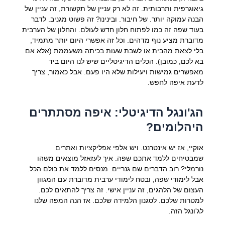
גיאוגרפית ותרבותית. זה לא רק עניין של תקשורת, זה עניין של
הבנה עמוקה יותר. של חיבור. ובינינו? זה פשוט מגניב. לדבר
בעוד שפה זה כמו לפתוח חלון חדש לעולם. והחלון של הערבית
מדוברת מציע נוף מדהים. וכל זה אפשרי היום יותר מתמיד,
בלי לצאת מהבית או לשבת שעות בכיתה משעממת (אלא אם
בא לכם, כמובן). הכלים הדיגיטליים שיש לנו היום ביד
מאפשרים גמישות ויעילות שלא היו פעם. אבל כאמור, צריך
לדעת איפה לחפש.
הג'ונגל הדיגיטלי: איפה מסתתרים
היהלומים?
אוקיי, אז יש אינטרנט. ויש אלפי אפליקציות ואתרים
שמבטיחים ללמד אתכם שפה. איך לעזאזל מוצאים משהו
נורמלי? רוב הדברים שם גנריים. מנסים ללמד את כולם הכל.
אבל לימודי שפה, ובטח לימודי ערבית מדוברת עם המגוון
העצום של הלהגים, זה עניין אישי. זה צריך להתאים לכם.
למטרות שלכם. לסגנון הלמידה שלכם. אז הנה המפה שלנו
לג'ונגל הזה.