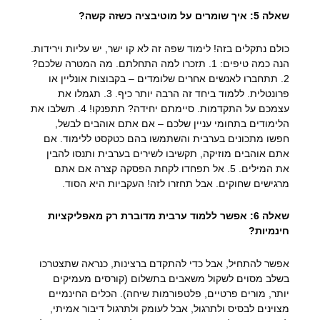
שאלה 5: איך שומרים על מוטיבציה כשזה קשה?
כולם נתקלים בזה! לימוד שפה זה לא קו ישר, יש עליות וירידות.
הנה כמה טיפים: 1. תזכרו למה התחלתם. מה המטרה שלכם?
2. תתחברו לאנשים אחרים שלומדים – בקבוצות אונליין או
פרונטלית. ללמוד ביחד זה הרבה יותר כיף. 3. תגמלו את
עצמכם על התקדמות. סיימתם יחידה? תתפנקו! 4. תשלבו את
הלימודים בתחומי עניין שלכם – אם אתם אוהבים לבשל,
חפשו מתכונים בערבית והשתמשו בהם כטקסט ללימוד. אם
אתם אוהבים מוזיקה, תקשיבו לשירים בערבית ותנסו להבין
את המילים. 5. אל תפחדו לקחת הפסקה קצרה אם אתם
מרגישים שחוקים. אבל תחזרו לזה! העקביות היא הסוד.
שאלה 6: אפשר ללמוד ערבית מדוברת רק מאפליקציות
חינמיות?
אפשר להתחיל, אבל כדי להתקדם ברצינות, כנראה שתצטרכו
בשלב מסוים לשקול משאבים בתשלום (קורסים מעמיקים
יותר, מורים פרטיים, פלטפורמות שיחה). הכלים החינמיים
מצוינים לבסיס ולתרגול, אבל לעומק ולתרגול דיבור אמיתי,