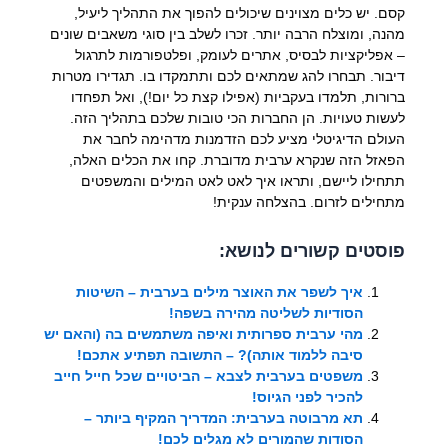
קסם. יש כלים מצוינים שיכולים להפוך את התהליך ליעיל,
מהנה, ומוצלח הרבה יותר. זכרו לשלב בין סוגי משאבים שונים
– אפליקציות לבסיס, אתרים לעומק, ופלטפורמות לתרגול
דיבור. תבחרו להג שמתאים לכם ותתמקדו בו. תגדירו מטרות
ברורות, תלמדו בעקביות (אפילו קצת כל יום!), ואל תפחדו
לעשות טעויות. הן החברות הכי טובות שלכם בתהליך הזה.
העולם הדיגיטלי מציע לכם הזדמנות מדהימה לחבר את
הפאזל הזה שנקרא ערבית מדוברת. קחו את הכלים האלה,
תתחילו ליישם, ותראו איך לאט לאט המילים והמשפטים
מתחילים לזרום. בהצלחה ענקית!
פוסטים קשורים לנושא:
איך לשפר את האוצר מילים בערבית – השיטות
הסודיות לשליטה מהירה בשפה!
מהי ערבית ספרותית ואיפה משתמשים בה (והאם יש
סיבה ללמוד אותה)? – התשובה תפתיע אתכם!
משפטים בערבית לצבא – הביטויים שכל חייל חייב
להכיר לפני הגיוס!
תא מרבוטה בערבית: המדריך המקיף ביותר –
הסודות שהמורים לא מגלים לכם!