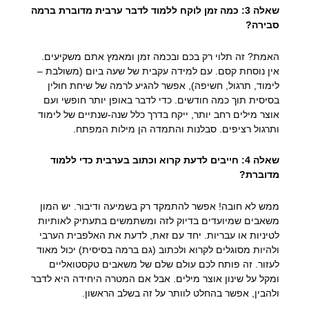
שאלה 3: כמה זמן לוקח ללמוד לדבר ערבית מדוברת ברמה
סבירה?
האמת? זה תלוי רק בכם ובכמה זמן ומאמץ אתם משקיעים.
אין נוסחת קסם. עם למידה עקבית של שעה ביום (משולבת –
לימוד, תרגול, חשיפה), אפשר להגיע לרמה של שיחת חולין
בסיסית תוך כמה חודשים. כדי לדבר באופן יותר חופשי ועם
אוצר מילים רחב יותר, ייקח בדרך כלל שנה-שנתיים של לימוד
ותרגול רציפים. סבלנות והתמדה הן מילות המפתח.
שאלה 4: חייבים לדעת קרוא וכתוב בערבית כדי ללמוד
מדוברת?
ממש לא חובה! אפשר להתמקד רק בשמיעה ודיבור. יש המון
משאבים שמיועדים בדיוק לזה ומשתמשים בתעתיק לאותיות
לטיניות או עבריות. יחד עם זאת, לדעת את האלפבית הערבי
ולהיות מסוגלים לקרוא ולכתוב (גם ברמה בסיסית) יכול מאוד
לעזור. זה פותח לכם עולם שלם של משאבים טקסטואליים
ומקל על שינון אוצר מילים. אבל אם המטרה היחידה היא לדבר
ולהבין, אפשר בהחלט לוותר על זה בשלב הראשון.