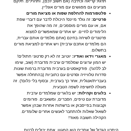
תרגול קריאה וכתיבה (אם חשוב לכם), ותרגילים. חלקם
מציעים גם מפגשים עם מורים אונליין.
פלטפורמות להחלפת שפות או מציאת מורים
פרטיים:
זה גולד מיינס! היכולת לדבר עם דוברי שפת
אם, או עם מורים מוסמכים, זה מה שהופך את
הלימודים לחיים. יש אתרים שמאפשרים למצוא
פרטנרים לשיחה בחינם (אתם מלמדים אותם עברית,
הם מלמדים אתכם ערבית) ויש אתרים למציאת מורים
בתשלום.
מאגרי וידאו ואודיו:
יוטיוב זה לא רק סרטוני חתולים!
יש המון ערוצים שמלמדים ערבית מדוברת (שוב, שימו
לב ללהג!). פודקאסטים בערבית מדוברת ברמות שונות.
סדרות טלוויזיה וסרטים עם כתוביות (בהתחלה אפשר
בעברית/אנגלית, אחר כך בערבית, ובסוף בלי כלום!). זה
מעולה לחשיפה לשפה הטבעית.
בלוגים וקהילות:
יש בלוגרים שמלמדים ערבית
מדוברת עם טיפים, הסברים, ומשאבים. פורומים
וקבוצות בפייסבוק או ברשתות אחרות שבהן אפשר
לשאול שאלות ולהתחבר לאנשים אחרים שלומדים.
הקהילה חשובה מאוד!
היתרון הגדול של אתרים הוא המגוון. אתם יכולים לבנות