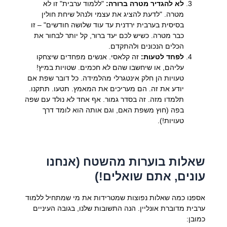
לא להגדיר מטרה ברורה:
"ללמוד ערבית" זו לא
מטרה. "לדעת להציג את עצמי ולנהל שיחת חולין
בסיסית בערבית ירדנית עד עוד שלושה חודשים" – זו
כבר מטרה. כשיש לכם יעד ברור, קל יותר לבחור את
הכלים הנכונים ולהתקדם.
לפחד לטעות:
זה קלאסי. אנשים מפחדים שיצחקו
עליהם, או שיחשבו שהם לא חכמים. שטויות במיץ!
טעויות הן חלק אינטגרלי מהלמידה. כל דובר שפת אם
יודע את זה. הם מעריכים את המאמץ. תטעו. תתקנו.
תלמדו מזה. זה בסדר גמור. אף אחד לא נולד עם שפה
בפה (חוץ משפת האם, וגם אותה הוא לומד דרך
טעויות!).
שאלות בוערות מהשטח (אנחנו
עונים, אתם שואלים!)
אספנו כמה שאלות נפוצות שמטרידות את מי שמתחיל ללמוד
ערבית מדוברת אונליין. הנה התשובות שלנו, בגובה העיניים
כמובן: