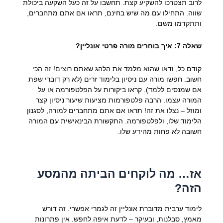
לרוב תצטרכו להשקיע קצת. תחשבו על זה כעל השקעה ביכולת
שווה. התחילו עם מה שיש בחינם, תראו אם אתם מתחברים,
ותתקדמו משם.
שאלה 7: איך בוחרים מורה פרטי אונליין?
קודם כל, ודאו שהוא מלמד את הלהג שאתם רוצים! זה הכי
חשוב. חפשו מורה עם ניסיון בלימוד זרים (לא רק דוברי שפת
אם שמנסים ללמד). קראו ביקורות על הפלטפורמה או על
המורה עצמו. הרבה פלטפורמות מציעות שיעור ניסיון קצר
ומוזל – נצלו את זה! תראו אם אתם מתחברים למורה, לסגנון
הלימוד שלו, ולפלטפורמה. התקשורת הבינאישית עם המורה
חשובה לא פחות מהידע שלו.
אז… מה לוקחים הביתה מהמסע
הזה?
לימוד ערבית מדוברת אונליין זה לגמרי אפשרי. זה דורש
מאמץ, סבלנות, ובעיקר – לדעת איפה לחפש. אין פתרונות