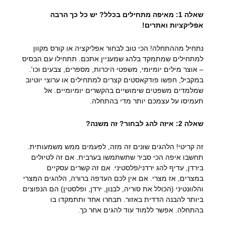
שאלה 1: מאיפה מתחילים בכלל? יש כל כך הרבה
אפליקציות ואתרים!
נתחיל מההתחלה! הכי טוב לבחור אפליקציה או קורס מקוון
למתחילים שמתמקד בלהג שמעניין אתכם. תתחילו עם הבסיס
– אוצר מילים יומיומי, משפטי היכרות, מספרים, צבעים וכו'.
במקביל, חפשו פודקאסטים קצרים למתחילים או ערוצי יוטיוב
שמלמדים משפטים שימושיים בהקשרים יומיומיים. אל
תעמיסו על עצמכם יותר מדי בהתחלה.
שאלה 2: איזה להג לבחור? זה משנה?
זה קריטי! הלהגים שונים זה מזה, לפעמים ממש משמעותית.
תחשבו איפה הכי סביר שתשתמשו בערבית. אם זה לטיולים
בירדן, עדיף להג ירדני/פלסטיני. אם זה קשרים עסקיים
במצרים, אז מצרי. אם אין לכם העדפה ברורה, הלהגים המצרי
והלוונטיני (הכולל את סוריה, לבנון, ירדן, ופלסטין) הם הנפוצים
ביותר להבנה הדדית באזור. תבחרו אחד ותתמקדו בו
בהתחלה. אפשר ללמוד עוד להגים אחר כך.