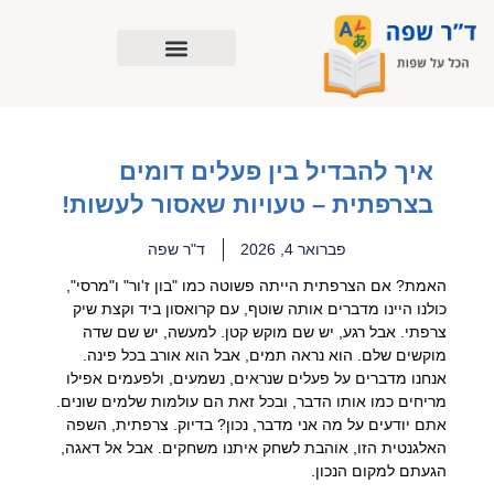
ילוג
תוכן
איך להבדיל בין פעלים דומים
בצרפתית – טעויות שאסור לעשות!
פברואר 4, 2026
ד"ר שפה
האמת? אם הצרפתית הייתה פשוטה כמו "בון ז'ור" ו"מרסי",
כולנו היינו מדברים אותה שוטף, עם קרואסון ביד וקצת שיק
צרפתי. אבל רגע, יש שם מוקש קטן. למעשה, יש שם שדה
מוקשים שלם. הוא נראה תמים, אבל הוא אורב בכל פינה.
אנחנו מדברים על פעלים שנראים, נשמעים, ולפעמים אפילו
מריחים כמו אותו הדבר, ובכל זאת הם עולמות שלמים שונים.
אתם יודעים על מה אני מדבר, נכון? בדיוק. צרפתית, השפה
האלגנטית הזו, אוהבת לשחק איתנו משחקים. אבל אל דאגה,
הגעתם למקום הנכון.