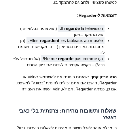
למשהו ספציפי, ולרוב גם להתמקד בו.
דוגמאות ל-Regarder:
Il
regarde
la télévision.
(הוא צופה בטלוויזיה.) –
הוא מתמקד במסך.
Elles
regardent
les tableaux au musée.
(הן
מתבוננות בציורים במוזיאון.) – הן מקדישות תשומת
לב.
Ne me
regarde
pas comme ça!
(אל תסתכל עליי
ככה!) – בקשה אקטיבית לשנות את כיוון המבט.
הנה טריק קטן:
כשאתם בוחנים אם להשתמש ב-Voir או
Regarder, חישבו אם אתם יכולים להוסיף "בכוונה" למשפט.
אם כן, כנראה Regarder. אם לא, Voir יעשה את העבודה.
שאלות ותשובות מהירות: צרפתית בלי כאבי
ראש?
כי מי לא אוהב לקבל תשובות מהירות לשאלות בוערות, נכון?