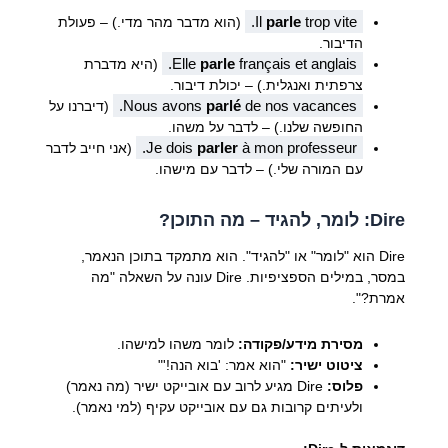
Il
parle
trop vite.
(הוא מדבר מהר מדי.) – פעולת
הדיבור.
Elle
parle
français et anglais.
(היא מדברת
צרפתית ואנגלית.) – יכולת דיבור.
Nous avons
parlé
de nos vacances.
(דיברנו על
החופשה שלנו.) – לדבר על משהו.
Je dois
parler
à mon professeur.
(אני חייב לדבר
עם המורה שלי.) – לדבר עם מישהו.
Dire: לומר, להגיד – מה התוכן?
Dire הוא "לומר" או "להגיד". הוא מתמקד בתוכן הנאמר,
במסר, במילים הספציפיות. Dire עונה על השאלה "מה
אמרת?".
מסירת מידע/פקודה:
לומר משהו למישהו.
ציטוט ישיר:
"הוא אמר: 'בוא הנה!'"
פלוס:
Dire מגיע לרוב עם אובייקט ישיר (מה נאמר)
ולעיתים קרובות גם עם אובייקט עקיף (למי נאמר).