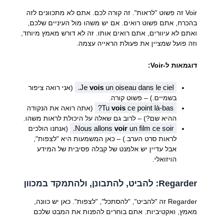
Voir זה פשוט "לראות". זה קורה לכם. אתם לא מתכוונים לזה
בהכרח, אתם פשוט רואים. אם יש משהו מול העיניים שלכם,
ואתם לא עיוורים, אתם רואים אותו. זה לא דורש מאמץ מיוחד,
וזה פועל שמציין את פעולת הראייה עצמה.
דוגמאות ל-Voir:
Je
vois
un oiseau dans le ciel.
(אני רואה ציפור
בשמיים.) – פשוט קורה.
Tu
vois
ce point là-bas?
(אתה רואה את הנקודה
ההיא שם?) – לרוב גם שאלה על היכולת לראות משהו.
Nous allons
voir
un film ce soir.
(אנחנו הולכים
לראות סרט הערב.) – כאן המשמעות היא "לצפות",
אבל עדיין יש אלמנט של קבלה פסיבית של המידע
הויזואלי.
Regarder: להביט, להתבונן, ולהתמקד במכוון
Regarder זה "להביט", "להסתכל", "לצפות". כאן יש כוונה,
מאמץ, ואקטיביות. אתם בוחרים להפנות את המבט שלכם