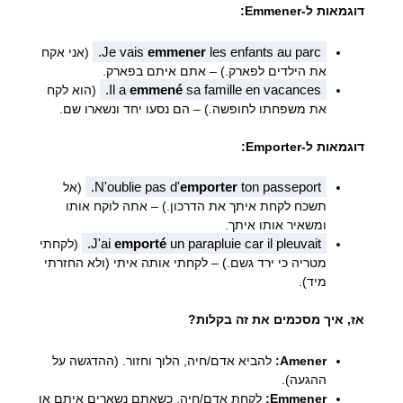
דוגמאות ל-Emmener:
Je vais
emmener
les enfants au parc.
(אני אקח
את הילדים לפארק.) – אתם איתם בפארק.
Il a
emmené
sa famille en vacances.
(הוא לקח
את משפחתו לחופשה.) – הם נסעו יחד ונשארו שם.
דוגמאות ל-Emporter:
N'oublie pas d'
emporter
ton passeport.
(אל
תשכח לקחת איתך את הדרכון.) – אתה לוקח אותו
ומשאיר אותו איתך.
J'ai
emporté
un parapluie car il pleuvait.
(לקחתי
מטריה כי ירד גשם.) – לקחתי אותה איתי (ולא החזרתי
מיד).
אז, איך מסכמים את זה בקלות?
Amener:
להביא אדם/חיה, הלוך וחזור. (ההדגשה על
ההגעה).
Emmener:
לקחת אדם/חיה, כשאתם נשארים איתם או