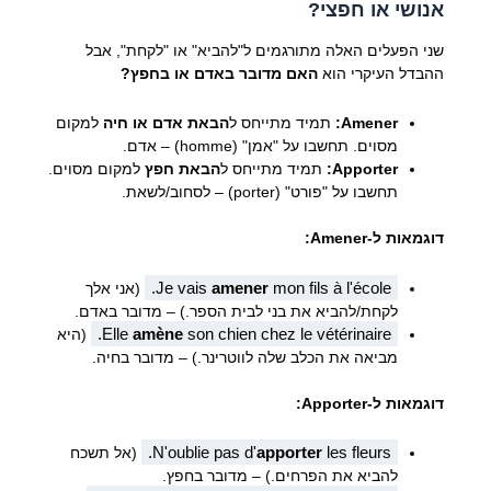
אנושי או חפצי?
שני הפעלים האלה מתורגמים ל"להביא" או "לקחת", אבל
ההבדל העיקרי הוא
האם מדובר באדם או בחפץ?
Amener:
תמיד מתייחס ל
הבאת אדם או חיה
למקום
מסוים. תחשבו על "אמן" (homme) – אדם.
Apporter:
תמיד מתייחס ל
הבאת חפץ
למקום מסוים.
תחשבו על "פורט" (porter) – לסחוב/לשאת.
דוגמאות ל-Amener:
Je vais
amener
mon fils à l'école.
(אני אלך
לקחת/להביא את בני לבית הספר.) – מדובר באדם.
Elle
amène
son chien chez le vétérinaire.
(היא
מביאה את הכלב שלה לווטרינר.) – מדובר בחיה.
דוגמאות ל-Apporter:
N'oublie pas d'
apporter
les fleurs.
(אל תשכח
להביא את הפרחים.) – מדובר בחפץ.