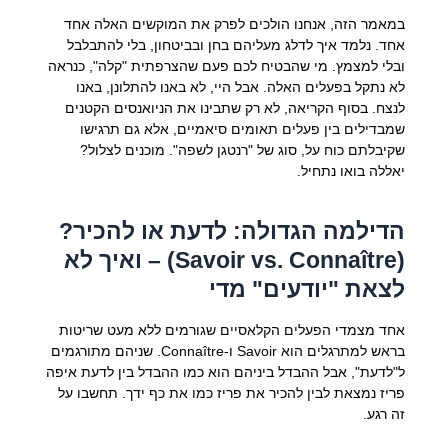
במאמר הזה, אנחנו הולכים לפרק את המוקשים האלה אחד
אחד. נלמד איך לדלג מעליהם בחן ובביטחון, בלי להתבלבל
ובלי למצמץ. מי שהבטיח לכם פעם שהצרפתית "קלה", כנראה
לא נתקל בפעלים האלה. אבל היי, לא באנו להתלונן, באנו
לנצח. בסוף הקריאה, לא רק שתבינו את הניואנסים הקטנים
שמבדילים בין פעלים תאומים סיאמיים, אלא גם תרגישו
שקיבלתם כוח על, סוג של "רנטגן לשפה". מוכנים לצלול?
יאללה בואו נתחיל.
הדילמה הגדולה: לדעת או להכיר?
(Savoir vs. Connaître) – ואיך לא
לצאת "יודעים" מדי
אחד מצמדי הפעלים הקלאסיים שגורמים ללא מעט שריטות
בראש למתרגלים הוא Savoir ו-Connaître. שניהם מתורגמים
ל"לדעת", אבל ההבדל ביניהם הוא כמו ההבדל בין לדעת איפה
פריז נמצאת לבין להכיר את פריז כמו את כף ידך. תחשבו על
זה רגע.