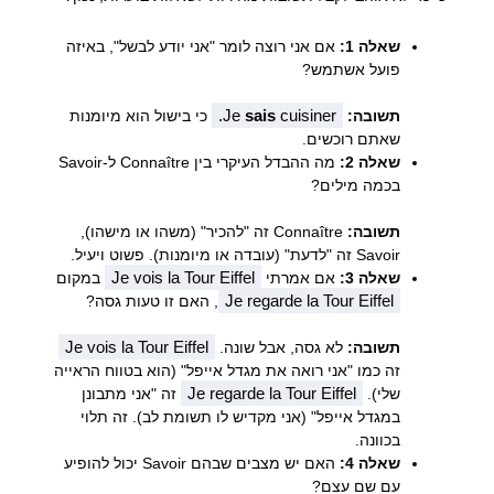
שאלה 1:
אם אני רוצה לומר "אני יודע לבשל", באיזה
פועל אשתמש?
Je
sais
cuisiner.
תשובה:
כי בישול הוא מיומנות
שאתם רוכשים.
שאלה 2:
מה ההבדל העיקרי בין Connaître ל-Savoir
בכמה מילים?
תשובה:
Connaître זה "להכיר" (משהו או מישהו),
Savoir זה "לדעת" (עובדה או מיומנות). פשוט ויעיל.
Je vois la Tour Eiffel
שאלה 3:
אם אמרתי
במקום
Je regarde la Tour Eiffel
, האם זו טעות גסה?
Je vois la Tour Eiffel
תשובה:
לא גסה, אבל שונה.
זה כמו "אני רואה את מגדל אייפל" (הוא בטווח הראייה
Je regarde la Tour Eiffel
שלי).
זה "אני מתבונן
במגדל אייפל" (אני מקדיש לו תשומת לב). זה תלוי
בכוונה.
שאלה 4:
האם יש מצבים שבהם Savoir יכול להופיע
עם שם עצם?