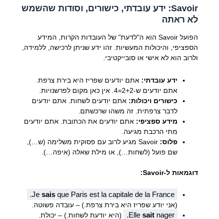
Savoir: ידע עובדתי, כישורים, וסודות שהשמש
לא ראתה
הפועל Savoir הוא ה"לדעת" של העובדות הקרות, המידע
הספציפי, והיכולות המעשיות. זהו ידע שניתן לרכישה, ללמידה,
ולרוב הוא לא אישי או סובייקטיבי.
ידע עובדתי:
אתם יודעים שפריז היא בירת צרפת.
אתם יודעים ש-2+2=4. אין כאן מקום לפרשנויות.
כישורים ויכולות:
אתם יודעים לשחות. אתם יודעים
לדבר צרפתית. זה משהו שרכשתם.
מידע ספציפי:
אתם יודעים את הכתובת. אתם יודעים
מתי הרכבת מגיעה.
פלוס:
Savoir מגיע לרוב עם פסוקית משלימה (ש…),
שם פועל (לשחות…), או מילת שאלה (איפה…).
דוגמאות ל-Savoir:
Je
sais
que Paris est la capitale de la France.
(אני יודע שפריז היא בירת צרפת.) – עובדה פשוטה.
Elle
sait
nager.
(היא יודעת לשחות.) – יכולת.