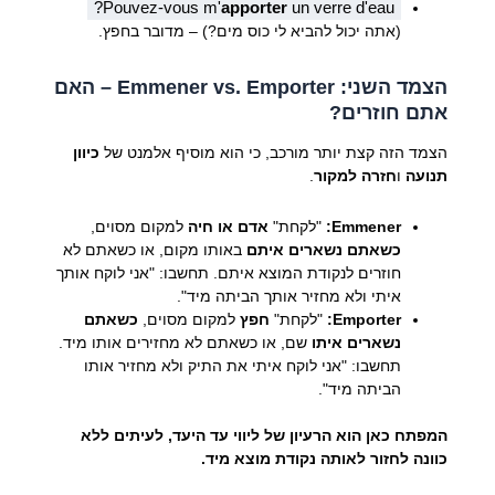
Pouvez-vous m'
apporter
un verre d'eau?
(אתה יכול להביא לי כוס מים?) – מדובר בחפץ.
הצמד השני: Emmener vs. Emporter – האם
אתם חוזרים?
הצמד הזה קצת יותר מורכב, כי הוא מוסיף אלמנט של
כיוון
תנועה
ו
חזרה למקור
.
Emmener:
"לקחת"
אדם או חיה
למקום מסוים,
כשאתם נשארים איתם
באותו מקום, או כשאתם לא
חוזרים לנקודת המוצא איתם. תחשבו: "אני לוקח אותך
איתי ולא מחזיר אותך הביתה מיד".
Emporter:
"לקחת"
חפץ
למקום מסוים,
כשאתם
נשארים איתו
שם, או כשאתם לא מחזירים אותו מיד.
תחשבו: "אני לוקח איתי את התיק ולא מחזיר אותו
הביתה מיד".
המפתח כאן הוא הרעיון של ליווי עד היעד, לעיתים ללא
כוונה לחזור לאותה נקודת מוצא מיד.