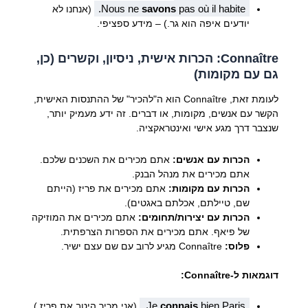
Nous ne
savons
pas où il habite.
(אנחנו לא
יודעים איפה הוא גר.) – מידע ספציפי.
Connaître: הכרות אישית, ניסיון, וקשרים (כן,
גם עם מקומות)
לעומת זאת, Connaître הוא ה"להכיר" של ההתנסות האישית,
הקשר עם אנשים, מקומות, או דברים. זה ידע מעמיק יותר,
שנצבר דרך מגע אישי ואינטראקציה.
הכרות עם אנשים:
אתם מכירים את השכנים שלכם.
אתם מכירים את מנהל הבנק.
הכרות עם מקומות:
אתם מכירים את פריז (הייתם
שם, טיילתם, אכלתם באגטים).
הכרות עם יצירות/תחומים:
אתם מכירים את המוזיקה
של פיאף. אתם מכירים את הספרות הצרפתית.
פלוס:
Connaître מגיע לרוב עם שם עצם ישיר.
דוגמאות ל-Connaître:
Je
connais
bien Paris.
(אני מכיר היטב את פריז.)