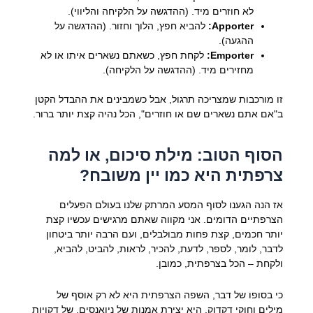
לא חוזרים מיד. (ההדגשה על הלקיחה והליווי).
Apporter:
להביא חפץ, הלוך וחזור. (ההדגשה על
ההגעה).
Emporter:
לקחת חפץ, כשאתם נשארים איתו או לא
מחזירים מיד. (ההדגשה על הלקיחה).
זו מורכבות שמצריכה תרגול, אבל כשמבינים את ההבדל הקטן
ב"אם אתם נשארים שם או חוזרים", הכל נהיה קצת יותר ברור.
הסוף הטוב: מילת סיכום, או למה
צרפתית היא כמו יין משובח?
אז הנה הגענו לסוף המסע המרתק שלנו בעולם הפעלים
הצרפתיים הדומים. אני מקווה שאתם מרגישים עכשיו קצת
יותר חכמים, קצת פחות מבולבלים, ועם הרבה יותר ביטחון
לדבר, לומר, לספר, לדעת, להכיר, לראות, להביט, להביא,
ולקחת – הכל בצרפתית, כמובן.
כי בסופו של דבר, השפה הצרפתית היא לא רק אוסף של
מילים וחוקי דקדוק. היא יצירת אמנות של ניואנסים, של דקויות