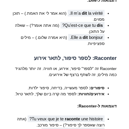
דוגמאות ל-Dire:
Il m'a
dit
la vérité.
(הוא אמר לי את האמת.) – תוכן
מסוים.
?
Qu'est-ce que tu
dis
(מה אתה אומר?) – שאלה
על התוכן.
Elle a
dit
bonjour.
(היא אמרה שלום.) – מילים
ספציפיות.
Raconter: לספר סיפור, לתאר אירוע
Raconter זה "לספר" סיפור, אירוע, או חוויה. זה יותר מלהגיד
כמה מילים; זה לשתף ברצף של אירועים.
סיפורים:
לספר מעשייה, בדיחה, סיפור ילדות.
אירועים/חוויות:
לספר מה קרה ביום שלך, לתאר טיול.
דוגמאות ל-Raconter:
Tu veux que je te
raconte
une histoire?
(אתה
רוצה שאספר לך סיפור?) – סיפור מורכב.