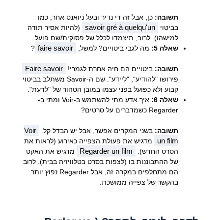
תשובה:
כן, אבל זה די נדיר ובעל ניואנס אחר, כמו
savoir gré à quelqu'un
בביטוי
(להיות אסיר תודה
למישהו). לרוב, תיצמדו לכלל של פסוקית/שם פועל.
faire savoir
שאלה 5:
מה לגבי ביטויים? למשל,
?
Faire savoir
תשובה:
ביטויים הם חיה אחרת לגמרי!
פירושו "להודיע", "ליידע". שם ה-Savoir משתלב בביטוי
קבוע ולא כפועל בפני עצמו במובן הטהור של "לדעת".
שאלה 6:
איך אדע מתי להשתמש ב-Voir ומתי ב-
Regarder כשמדברים על סרטים?
Voir
תשובה:
בשני המקרים אפשר, אבל יש הבדל קל.
un film
מדגיש את פעולת הצפייה כאירוע (לראות את
Regarder un film
הסרט החדש).
מדגיש את האקט
של ההתבוננות בו (לצפות בסרט בטלוויזיה בבית). לרוב
הם מתחלפים במקרה זה, אבל Regarder נפוץ יותר
בהקשר של צפייה ממושכת.